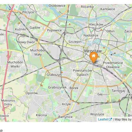
Leaflet
| Map tiles 
te