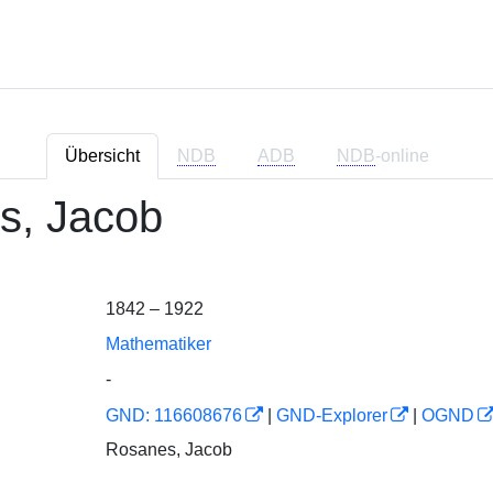
Übersicht
NDB
ADB
NDB
-online
s, Jacob
1842 – 1922
Mathematiker
-
GND: 116608676
|
GND-Explorer
|
OGND
Rosanes, Jacob