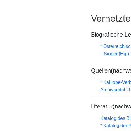
Vernetzt
Biografische L
* Österreichis
I. Singer (Hg.
Quellen(nachwe
* Kalliope-Ve
Archivportal-
Literatur(nachw
Katalog des B
* Katalog der