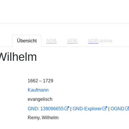
Übersicht
NDB
ADB
NDB
-online
Wilhelm
1662 – 1729
Kaufmann
evangelisch
GND: 139096655
|
GND-Explorer
|
OGND
Remy, Wilhelm