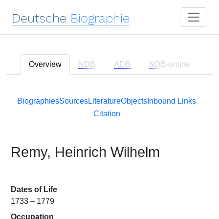
Deutsche
Biographie
Overview
NDB
ADB
NDB
-online
Biographies
Sources
Literature
Objects
Inbound Links
Citation
Remy, Heinrich Wilhelm
Dates of Life
1733 – 1779
Occupation