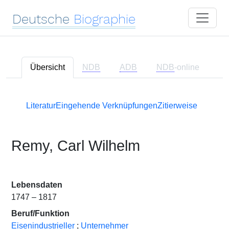
Deutsche
Biographie
Übersicht
NDB
ADB
NDB
-online
Literatur
Eingehende Verknüpfungen
Zitierweise
Remy, Carl Wilhelm
Lebensdaten
1747 – 1817
Beruf/Funktion
Eisenindustrieller
;
Unternehmer