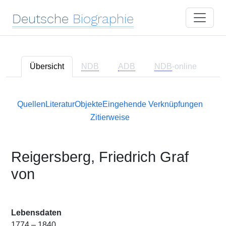
Deutsche
Biographie
Übersicht
NDB
ADB
NDB
-online
Quellen
Literatur
Objekte
Eingehende Verknüpfungen
Zitierweise
Reigersberg, Friedrich Graf
von
Lebensdaten
1774 – 1840