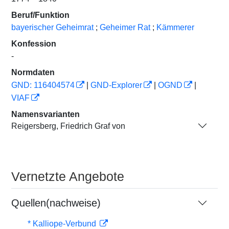
Beruf/Funktion
bayerischer Geheimrat
;
Geheimer Rat
;
Kämmerer
Konfession
-
Normdaten
GND: 116404574
|
GND-Explorer
|
OGND
|
VIAF
Namensvarianten
Reigersberg, Friedrich Graf von
Vernetzte Angebote
Quellen(nachweise)
* Kalliope-Verbund