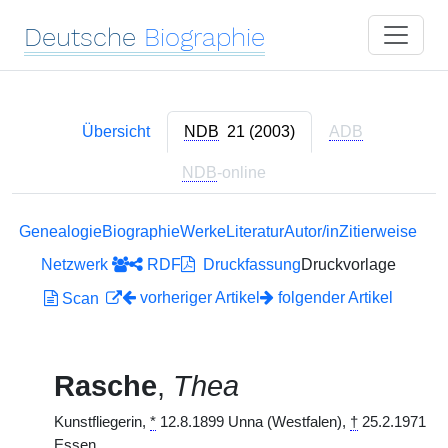
Deutsche
Biographie
Übersicht
NDB
21 (2003)
ADB
NDB
-online
Genealogie
Biographie
Werke
Literatur
Autor/in
Zitierweise
Netzwerk
RDF
Druckfassung
Druckvorlage
vorheriger Artikel
folgender Artikel
Scan
Rasche
,
Thea
Kunstfliegerin,
*
12.8.1899 Unna (Westfalen),
†
25.2.1971
Essen.