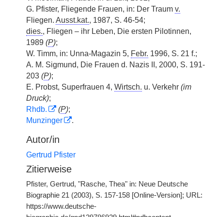
G. Pfister, Fliegende Frauen, in: Der Traum
v.
Fliegen.
Ausst.kat.
, 1987, S. 46-54;
dies.
, Fliegen – ihr Leben, Die ersten Pilotinnen,
1989
(
P
)
;
W. Timm, in: Unna-Magazin 5,
Febr.
1996, S. 21 f.;
A. M. Sigmund, Die Frauen d. Nazis II, 2000, S. 191-
203
(
P
)
;
E. Probst, Superfrauen 4,
Wirtsch.
u. Verkehr
(im
Druck)
;
Rhdb.
(
P
)
;
Munzinger
.
Autor/in
Gertrud Pfister
Zitierweise
Pfister, Gertrud, "Rasche, Thea" in: Neue Deutsche
Biographie 21 (2003), S. 157-158 [Online-Version]; URL:
https://www.deutsche-