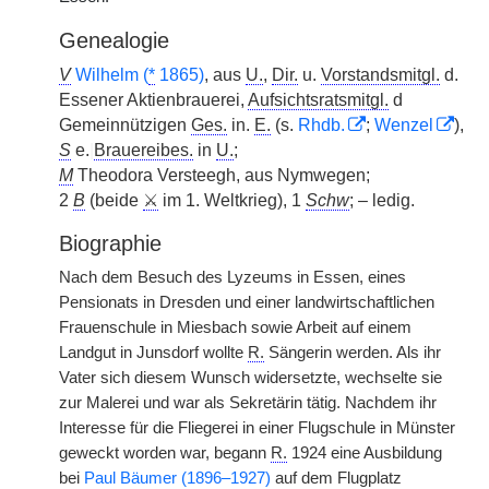
Genealogie
V
Wilhelm (
*
1865)
, aus
U.
,
Dir.
u.
Vorstandsmitgl.
d.
Essener Aktienbrauerei,
Aufsichtsratsmitgl.
d
Gemeinnützigen
Ges.
in.
E.
(s.
Rhdb.
;
Wenzel
),
S
e.
|
Brauereibes.
in
U.
;
M
Theodora Versteegh, aus Nymwegen;
2
B
(beide
⚔
im 1. Weltkrieg), 1
Schw
; – ledig.
Biographie
Nach dem Besuch des Lyzeums in Essen, eines
Pensionats in Dresden und einer landwirtschaftlichen
Frauenschule in Miesbach sowie Arbeit auf einem
Landgut in Junsdorf wollte
R.
Sängerin werden. Als ihr
Vater sich diesem Wunsch widersetzte, wechselte sie
zur Malerei und war als Sekretärin tätig. Nachdem ihr
Interesse für die Fliegerei in einer Flugschule in Münster
geweckt worden war, begann
R.
1924 eine Ausbildung
bei
Paul Bäumer (1896–1927)
auf dem Flugplatz