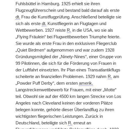
Fuhlsbüttel in Hamburg. 1925 erhielt sie ihren
Flugzeugführerschein und bestand bald darauf als erste
dt.
Frau die Kunstflugprüfung. Anschließend beteiligte sie
sich als erste
dt.
Kunstfliegerin an Flugtagen und
Wettbewerben. 1927 reiste
R.
in die USA, wo sie als
„Flying Fräulein“ bei Flugwettbewerben Triumphe feierte.
Sie wurde als erste Frau in den exklusiven Fliegerclub
„Quiet Birdmen“ aufgenommen und war zudem 1928
Gründungsmitglied der „Ninety-Nines“, einer Gruppe von
99 Pilotinnen, die sich für die Förderung von Frauen in
der Luftfahrt einsetzten. Ihr Plan eines Transatlantikflugs
scheiterte an finanziellen Problemen. 1929 nahm
R.
am
„Powder Puff Derby“, dem ersten
amerik.
Langstreckenwettbewerb für Frauen, mit einer „Motte“
teil. Obwohl sie auf der 4500 km langen Strecke von Los
Angeles nach Cleveland keinen der vorderen Plätze
belegen konnte, gehörte dieser Überlandflug zu ihren
wichtigsten fliegerischen Leistungen. Zurück in
Deutschland, beteiligte sich
R.
erneut an