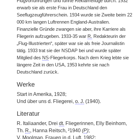
Flugvorführungen und führte Reklameflüge durch. 1932
erwarb sie als erste Frau in Deutschland den
Seeflugzeugführerschein. 1934 wurde sie Zweite beim 22
000 km langen Luftrennen England-Australien.
Finanzielle Gründe zwangen sie aber, ihre Karriere als
Fliegerin aufzugeben. 1933-35 war
R.
Redakteurin der
„Flug-Illustrierten“, später war sie als freie Journalistin
tätig. 1933 trat sie der NSDAP bei und wurde später
Mitglied des
NS
-Fliegerkorps. Nach dem Krieg lebte sie
längere Zeit in den USA, 1953 kehrte sie nach
Deutschland zurück.
Werke
Start in Amerika, 1928;
Und über uns d. Fliegerei,
o. J.
(1940).
Literatur
R. Italiaander, Drei
dt.
Fliegerinnen, Elly Beinhorn,
Th.
R.
, Hanna Reitsch, ²1940
(
P
)
;
V. Moolman, Frauen in d. Luft, 1982;