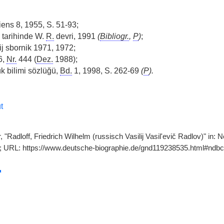
riens 8, 1955, S. 51-93;
i tarihinde W.
R.
devri, 1991
(
Bibliogr.
,
P
)
;
ij sbornik 1971, 1972;
6,
Nr.
444 (
Dez.
1988);
ük bilimi sözlüğü,
Bd.
1, 1998, S. 262-69
(
P
).
t
, "Radloff, Friedrich Wilhelm (russisch Vasilij Vasil'evič Radlov)" in
]; URL: https://www.deutsche-biographie.de/gnd119238535.html#ndbc