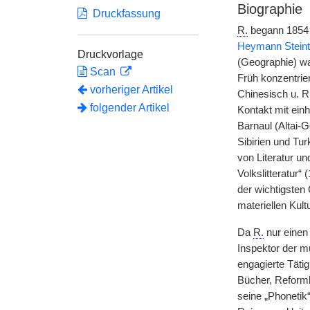
Biographie
Druckfassung
R.
begann 1854 d
Heymann Steint
Druckvorlage
(Geographie) wa
Scan
Früh konzentrie
vorheriger Artikel
Chinesisch u. R
folgender Artikel
Kontakt mit ein
Barnaul (Altai-
Sibirien und Tur
von Literatur u
Volkslitteratur
der wichtigsten
materiellen Kult
Da
R.
nur eine
Inspektor der m
engagierte Tätigk
Bücher, Reformb
seine „Phonetik“