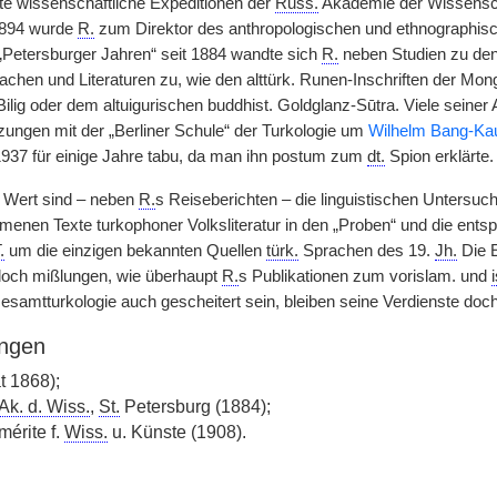
ete wissenschaftliche Expeditionen der
Russ.
Akademie der Wissensc
1894 wurde
R.
zum Direktor des anthropologischen und ethnographi
 „Petersburger Jahren“ seit 1884 wandte sich
R.
neben Studien zu de
chen und Literaturen zu, wie den alttürk. Runen-Inschriften der Mon
ilig oder dem altuigurischen buddhist. Goldglanz-Sūtra. Viele seiner
ungen mit der „Berliner Schule“ der Turkologie um
Wilhelm Bang-Ka
937 für einige Jahre tabu, da man ihn postum zum
dt.
Spion erklärte.
 Wert sind – neben
R.
s Reiseberichten – die linguistischen Untersuch
enen Texte turkophoner Volksliteratur in den „Proben“ und die en
.
um die einzigen bekannten Quellen
türk.
Sprachen des 19.
Jh.
Die E
edoch mißlungen, wie überhaupt
R.
s Publikationen zum vorislam. und
esamtturkologie auch gescheitert sein, bleiben seine Verdienste doch
ngen
t 1868);
Ak. d. Wiss.
,
St.
Petersburg (1884);
mérite f.
Wiss.
u. Künste (1908).