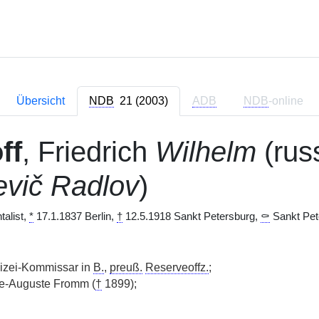
Übersicht
NDB
21 (2003)
ADB
NDB
-online
ff
, Friedrich
Wilhelm
(rus
'evič Radlov
)
talist,
*
17.1.1837 Berlin,
†
12.5.1918 Sankt Petersburg,
⚰
Sankt Pete
izei-Kommissar in
B.
,
preuß.
Reserveoffz.
;
e-Auguste Fromm (
†
1899);