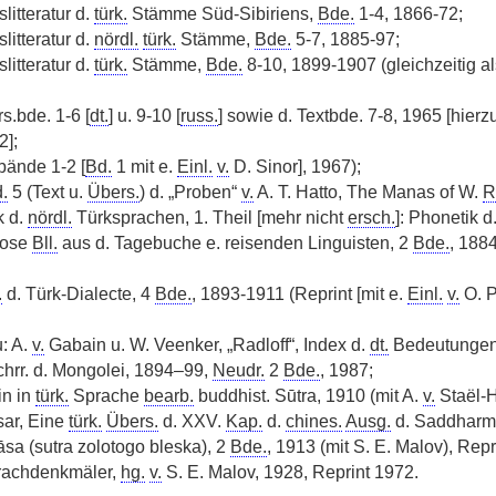
litteratur d.
türk.
Stämme Süd-Sibiriens,
Bde.
1-4, 1866-72;
litteratur d.
nördl.
türk.
Stämme,
Bde.
5-7, 1885-97;
litteratur d.
türk.
Stämme,
Bde.
8-10, 1899-1907 (gleichzeitig al
s.bde. 1-6 [
dt.
] u. 9-10 [
russ.
] sowie d. Textbde. 7-8, 1965 [hierz
2];
bände 1-2 [
Bd.
1 mit e.
Einl.
v.
D. Sinor], 1967);
.
5 (Text u.
Übers.
) d. „Proben“
v.
A. T. Hatto, The Manas of W.
R
k d.
nördl.
Türksprachen, 1. Theil [mehr nicht
ersch.
]: Phonetik d
Lose
Bll.
aus d. Tagebuche e. reisenden Linguisten, 2
Bde.
, 188
.
d. Türk-Dialecte, 4
Bde.
, 1893-1911 (Reprint [mit e.
Einl.
v.
O. P
: A.
v.
Gabain u. W. Veenker, „Radloff“, Index d.
dt.
Bedeutungen
schrr. d. Mongolei, 1894–99,
Neudr.
2
Bde.
, 1987;
in in
türk.
Sprache
bearb.
buddhist. Sūtra, 1910 (mit A.
v.
Staël-H
sar, Eine
türk.
Übers.
d. XXV.
Kap.
d.
chines.
Ausg.
d. Saddharma
a (sutra zolotogo bleska), 2
Bde.
, 1913 (mit S. E. Malov), Repr
rachdenkmäler,
hg.
v.
S. E. Malov, 1928, Reprint 1972.