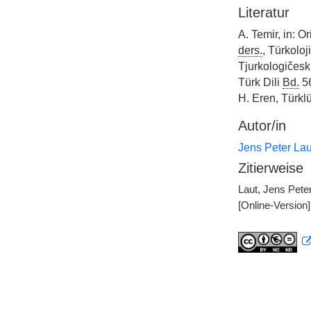
Literatur
A. Temir, in: O
ders.
, Türkoloj
Tjurkologičesk
Türk Dili
Bd.
5
H. Eren, Türkl
Autor/in
Jens Peter Lau
Zitierweise
Laut, Jens Peter
[Online-Version