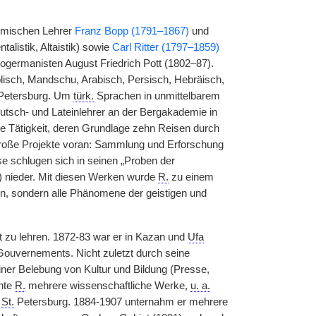
demischen Lehrer
Franz Bopp (1791–1867)
und
ntalistik, Altaistik) sowie
Carl Ritter (1797–1859)
dogermanisten August Friedrich Pott (1802–87).
isch, Mandschu, Arabisch, Persisch, Hebräisch,
etersburg. Um
türk.
Sprachen in unmittelbarem
eutsch- und Lateinlehrer an der Bergakademie in
che Tätigkeit, deren Grundlage zehn Reisen durch
roße Projekte voran: Sammlung und Erforschung
e schlugen sich in seinen „Proben der
1) nieder. Mit diesen Werken wurde
R.
zu einem
en, sondern alle Phänomene der geistigen und
t zu lehren. 1872-83 war er in Kazan und
Ufa
ouvernements. Nicht zuletzt durch seine
ner Belebung von Kultur und Bildung (Presse,
chte
R.
mehrere wissenschaftliche Werke,
u. a.
h
St.
Petersburg. 1884-1907 unternahm er mehrere