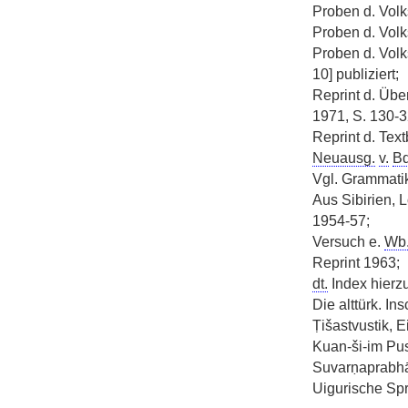
Proben d. Volks
Proben d. Volks
Proben d. Volks
10] publiziert;
Reprint d. Über
1971, S. 130-3
Reprint d. Text
Neuausg.
v.
Bd
Vgl. Grammati
Aus Sibirien, 
1954-57;
Versuch e.
Wb
Reprint 1963;
dt.
Index hierzu
Die alttürk. In
Ṭišastvustik, E
Kuan-ši-im Pu
Suvarṇaprabhās
Uigurische Sp