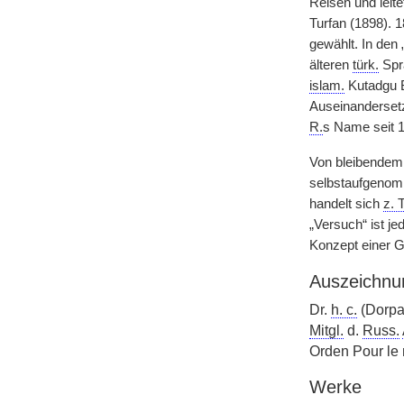
Reisen und leit
Turfan (1898). 
gewählt. In den
älteren
türk.
Spra
islam.
Kutadgu B
Auseinandersetz
R.
s Name seit 1
Von bleibendem
selbstaufgenomm
handelt sich
z. T
„Versuch“ ist j
Konzept einer G
Auszeichnu
Dr.
h. c.
(Dorpa
Mitgl.
d.
Russ.
Orden Pour le 
Werke