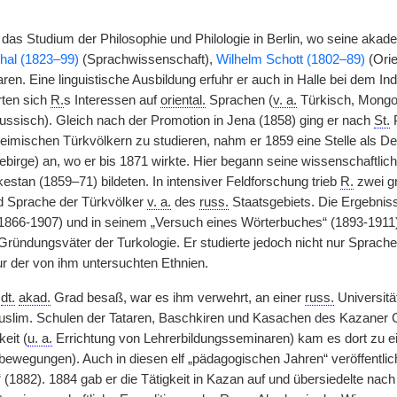
as Studium der Philosophie und Philologie in Berlin, wo seine aka
hal (1823–99)
(Sprachwissenschaft),
Wilhelm Schott (1802–89)
(Orie
ren. Eine linguistische Ausbildung erfuhr er auch in Halle bei dem In
rten sich
R.
s Interessen auf
oriental.
Sprachen (
v. a.
Türkisch, Mongol
ussisch). Gleich nach der Promotion in Jena (1858) ging er nach
St.
P
heimischen Türkvölkern zu studieren, nahm er 1859 eine Stelle als D
Gebirge) an, wo er bis 1871 wirkte. Hier begann seine wissenschaftli
kestan (1859–71) bildeten. In intensiver Feldforschung trieb
R.
zwei g
nd Sprache der Türkvölker
v. a.
des
russ.
Staatsgebiets. Die Ergebniss
“ (1866-1907) und in seinem „Versuch eines Wörterbuches“ (1893-191
 Gründungsväter der Turkologie. Er studierte jedoch nicht nur Sprach
ur der von ihm untersuchten Ethnien.
n
dt.
akad.
Grad besaß, war es ihm verwehrt, an einer
russ.
Universitä
uslim. Schulen der Tataren, Baschkiren und Kasachen des Kazaner G
eit (
u. a.
Errichtung von Lehrerbildungsseminaren) kam es dort zu ei
ewegungen). Auch in diesen elf „pädagogischen Jahren“ veröffentli
 (1882). 1884 gab er die Tätigkeit in Kazan auf und übersiedelte nac