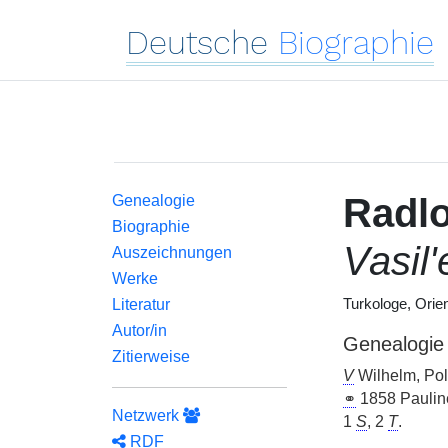
Deutsche
Biographie
Radlo
Genealogie
Biographie
Vasil
Auszeichnungen
Werke
Literatur
Turkologe, Orien
Autor/in
Genealogie
Zitierweise
V
Wilhelm, Pol
⚭
1858 Paulin
Netzwerk
1
S
, 2
T
.
RDF