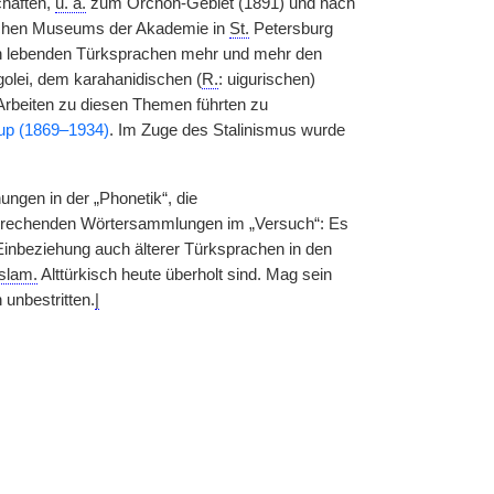
haften,
u. a.
zum Orchon-Gebiet (1891) und nach
schen Museums der Akademie in
St.
Petersburg
n lebenden Türksprachen mehr und mehr den
golei, dem karahanidischen (
R.
: uigurischen)
 Arbeiten zu diesen Themen führten zu
up (1869–1934)
. Im Zuge des Stalinismus wurde
ungen in der „Phonetik“, die
tsprechenden Wörtersammlungen im „Versuch“: Es
inbeziehung auch älterer Türksprachen in den
islam.
Alttürkisch heute überholt sind. Mag sein
 unbestritten.
|