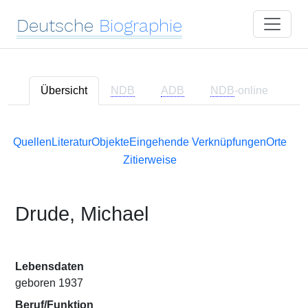
Deutsche
Biographie
Übersicht
NDB
ADB
NDB
-online
Quellen
Literatur
Objekte
Eingehende Verknüpfungen
Orte
Zitierweise
Drude, Michael
Lebensdaten
geboren 1937
Beruf/Funktion