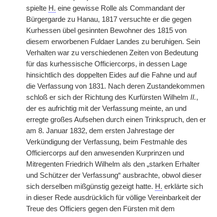
spielte
H.
eine gewisse Rolle als Commandant der
Bürgergarde zu Hanau, 1817 versuchte er die gegen
Kurhessen übel gesinnten Bewohner des 1815 von
diesem erworbenen Fuldaer Landes zu beruhigen. Sein
Verhalten war zu verschiedenen Zeiten von Bedeutung
für das kurhessische Officiercorps, in dessen Lage
hinsichtlich des doppelten Eides auf die Fahne und auf
die Verfassung von 1831. Nach deren Zustandekommen
schloß er sich der Richtung des Kurfürsten Wilhelm
II.
,
der es aufrichtig mit der Verfassung meinte, an und
erregte großes Aufsehen durch einen Trinkspruch, den er
am 8. Januar 1832, dem ersten Jahrestage der
Verkündigung der Verfassung, beim Festmahle des
Officiercorps auf den anwesenden Kurprinzen und
Mitregenten Friedrich Wilhelm als den „starken Erhalter
und Schützer der Verfassung“ ausbrachte, obwol dieser
sich derselben mißgünstig gezeigt hatte.
H.
erklärte sich
in dieser Rede ausdrücklich für völlige Vereinbarkeit der
Treue des Officiers gegen den Fürsten mit dem