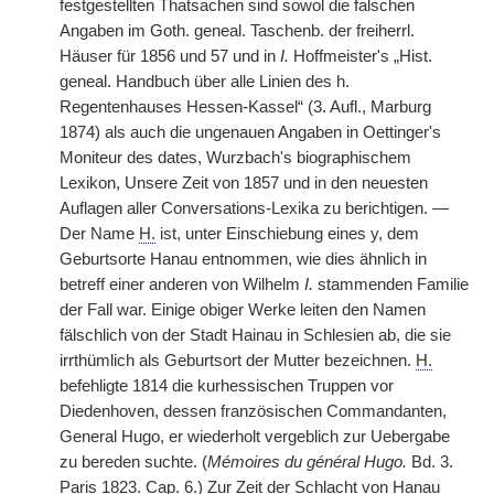
festgestellten Thatsachen sind sowol die falschen
Angaben im Goth. geneal. Taschenb. der freiherrl.
Häuser für 1856 und 57 und in
I.
Hoffmeister's „Hist.
geneal. Handbuch über alle Linien des h.
Regentenhauses Hessen-Kassel“ (3. Aufl., Marburg
1874) als auch die ungenauen Angaben in Oettinger's
Moniteur des dates, Wurzbach's biographischem
Lexikon, Unsere Zeit von 1857 und in den neuesten
Auflagen aller Conversations-Lexika zu berichtigen. —
Der Name
H.
ist, unter Einschiebung eines y, dem
Geburtsorte Hanau entnommen, wie dies ähnlich in
betreff einer anderen von Wilhelm
I.
stammenden Familie
der Fall war. Einige obiger Werke leiten den Namen
fälschlich von der Stadt Hainau in Schlesien ab, die sie
irrthümlich als Geburtsort der Mutter bezeichnen.
H.
befehligte 1814 die kurhessischen Truppen vor
Diedenhoven, dessen französischen Commandanten,
General Hugo, er wiederholt vergeblich zur Uebergabe
zu bereden suchte. (
Mémoires du général Hugo.
Bd. 3.
Paris 1823. Cap. 6.) Zur Zeit der Schlacht von Hanau