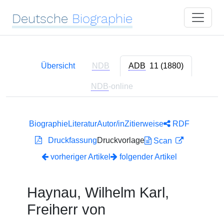
Deutsche
Biographie
Übersicht
NDB
ADB
11 (1880)
NDB
-online
Biographie
Literatur
Autor/in
Zitierweise
RDF
Druckfassung
Druckvorlage
Scan
vorheriger Artikel
folgender Artikel
Haynau, Wilhelm Karl,
Freiherr von