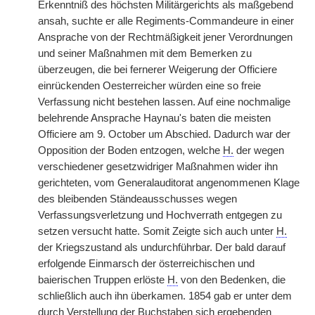
Erkenntniß des höchsten Militärgerichts als maßgebend
ansah, suchte er alle Regiments-Commandeure in einer
Ansprache von der Rechtmäßigkeit jener Verordnungen
und seiner Maßnahmen mit dem Bemerken zu
überzeugen, die bei fernerer Weigerung der Officiere
einrückenden Oesterreicher würden eine so freie
Verfassung nicht bestehen lassen. Auf eine nochmalige
belehrende Ansprache Haynau's baten die meisten
Officiere am 9. October um Abschied. Dadurch war der
Opposition der Boden entzogen, welche
H.
der wegen
verschiedener gesetzwidriger Maßnahmen wider ihn
gerichteten, vom Generalauditorat angenommenen Klage
des bleibenden Ständeausschusses wegen
Verfassungsverletzung und Hochverrath entgegen zu
setzen versucht hatte. Somit Zeigte sich auch unter
H.
der Kriegszustand als undurchführbar. Der bald darauf
erfolgende Einmarsch der österreichischen und
baierischen Truppen erlöste
H.
von den Bedenken, die
schließlich auch ihn überkamen. 1854 gab er unter dem
durch Verstellung der Buchstaben sich ergebenden