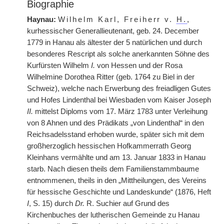
Biographie
Haynau:
Wilhelm Karl, Freiherr v.
H.
,
kurhessischer Generallieutenant, geb. 24. December
1779 in Hanau als ältester der 5 natürlichen
|
und durch
besonderes Rescript als solche anerkannten Söhne des
Kurfürsten Wilhelm
I.
von Hessen und der Rosa
Wilhelmine Dorothea Ritter (geb. 1764 zu Biel in der
Schweiz), welche nach Erwerbung des freiadligen Gutes
und Hofes Lindenthal bei Wiesbaden vom Kaiser Joseph
II.
mittelst Diploms vom 17. März 1783 unter Verleihung
von 8 Ahnen und des Prädikats „von Lindenthal“ in den
Reichsadelsstand erhoben wurde, später sich mit dem
großherzoglich hessischen Hofkammerrath Georg
Kleinhans vermählte und am 13. Januar 1833 in Hanau
starb. Nach diesen theils dem Familienstammbaume
entnommenen, theils in den „Mittheilungen, des Vereins
für hessische Geschichte und Landeskunde“ (1876, Heft
I
, S. 15) durch
Dr.
R. Suchier auf Grund des
Kirchenbuches der lutherischen Gemeinde zu Hanau