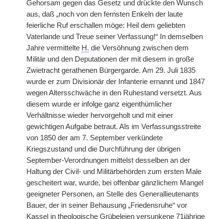
Gehorsam gegen das Gesetz und drückte den Wunsch
aus, daß „noch von den fernsten Enkeln der laute
feierliche Ruf erschallen möge: Heil dem geliebten
Vaterlande und Treue seiner Verfassung!“ In demselben
Jahre vermittelte
H.
die Versöhnung zwischen dem
Militär und den Deputationen der mit diesem in große
Zwietracht gerathenen Bürgergarde. Am 29. Juli 1835
wurde er zum Divisionär der Infanterie ernannt und 1847
wegen Altersschwäche in den Ruhestand versetzt. Aus
diesem wurde er infolge ganz eigenthümlicher
Verhältnisse wieder hervorgeholt und mit einer
gewichtigen Aufgabe betraut. Als im Verfassungsstreite
von 1850 der am 7. September verkündete
Kriegszustand und die Durchführung der übrigen
September-Verordnungen mittelst desselben an der
Haltung der Civil- und Militärbehörden zum ersten Male
gescheitert war, wurde, bei offenbar gänzlichem Mangel
geeigneter Personen, an Stelle des Generallieutenants
Bauer, der in seiner Behausung „Friedensruhe“ vor
Kassel in theologische Grübeleien versunkene 71jährige