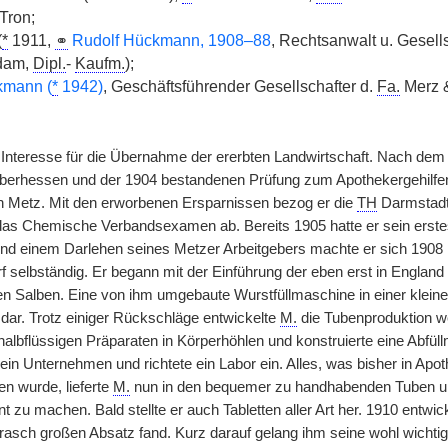
Tron;
(
*
1911,
⚭
Rudolf Hückmann, 1908–88
, Rechtsanwalt u. Gesell
Adam,
Dipl.
-
Kaufm.
);
kmann (
*
1942)
, Geschäftsführender Gesellschafter d.
Fa.
Merz 
Interesse für die Übernahme der ererbten Landwirtschaft. Nach dem 
berhessen und der 1904 bestandenen Prüfung zum Apothekergehilfen ar
n Metz. Mit den erworbenen Ersparnissen bezog er die
TH
Darmstadt
as Chemische Verbandsexamen ab. Bereits 1905 hatte er sein erstes
und einem Darlehen seines Metzer Arbeitgebers machte er sich 1908 in
 selbständig. Er begann mit der Einführung der eben erst in England 
n Salben. Eine von ihm umgebaute Wurstfüllmaschine in einer kleinen 
dar. Trotz einiger Rückschläge entwickelte
M.
die Tubenproduktion we
albflüssigen Präparaten in Körperhöhlen und konstruierte eine Abfüllm
sein Unternehmen und richtete ein Labor ein. Alles, was bisher in Ap
n wurde, lieferte
M.
nun in den bequemer zu handhabenden Tuben und
 zu machen. Bald stellte er auch Tabletten aller Art her. 1910 entwi
 rasch großen Absatz fand. Kurz darauf gelang ihm seine wohl wichtigs