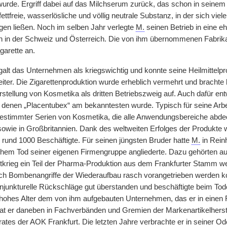
wurde. Ergriff dabei auf das Milchserum zurück, das schon in seinem 
ettfreie, wasserlösliche und völlig neutrale Substanz, in der sich viel
ngen ließen. Noch im selben Jahr verlegte
M.
seinen Betrieb in eine eh
 in der Schweiz und Österreich. Die von ihm übernommenen Fabrika
garette an.
 galt das Unternehmen als kriegswichtig und konnte seine Heilmittelp
eiter. Die Zigarettenproduktion wurde erheblich vermehrt und brachte
stellung von Kosmetika als dritten Betriebszweig auf. Auch dafür ent
 denen „Placentubex“ am bekanntesten wurde. Typisch für seine Arb
estimmter Serien von Kosmetika, die alle Anwendungsbereiche abdec
wie in Großbritannien. Dank des weltweiten Erfolges der Produkte 
h rund 1000 Beschäftigte. Für seinen jüngsten Bruder hatte
M.
in Reinh
hem Tod seiner eigenen Firmengruppe angliederte. Dazu gehörten au
tkrieg ein Teil der Pharma-Produktion aus dem Frankfurter Stamm w
ch Bombenangriffe der Wiederaufbau rasch vorangetrieben werden kon
junkturelle Rückschläge gut überstanden und beschäftigte beim Tod
in hohes Alter dem von ihm aufgebauten Unternehmen, das er in einen
at er daneben in Fachverbänden und Gremien der Markenartikelherstel
rates der AOK Frankfurt. Die letzten Jahre verbrachte er in seiner O