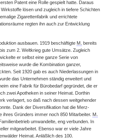
ersten Patent eine Rolle gespielt hatte. Daraus
e Wirkstoffe lösen und zugleich in tiefere Schichten
emalige Zigarettenfabrik und errichtete
tionsräume regten ihn auch zur Entwicklung
roduktion ausbauen. 1919 beschäftigte
M.
bereits
 bis zum 2. Weltkrieg gute Umsätze. Zugleich
wickelte er selbst eine ganze Serie von
eitsweise wurde die Kombination ganzer,
kten. Seit 1920 gab es auch Niederlassungen in
wurde das Unternehmen ständig erweitert und
eim eine Fabrik für Bürobedarf gegründet, die er
ch zwei Apotheken in seiner Heimat. Dorthin
erk verlagert, so daß nach dessen weitgehender
nte. Dank der Diversifikation hat die Merz-
e ihres Gründers immer noch 850 Mitarbeiter.
M.
 Familienbetrieb umwandelte, eng verbunden. In
ler mitgearbeitet. Ebenso war er viele Jahre
denwälder Heimat. Anläßlich des 100.