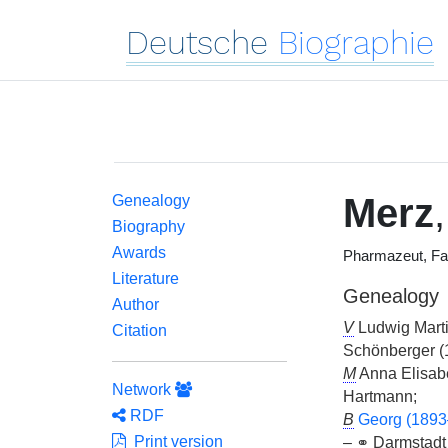
Deutsche
Biographie
Merz
Genealogy
Biography
Awards
Pharmazeut, Fa
Literature
Genealogy
Author
V
Ludwig Marti
Citation
Schönberger (
M
Anna Elisab
Network
Hartmann;
RDF
B
Georg (1893
Print version
–
⚭
Darmstadt