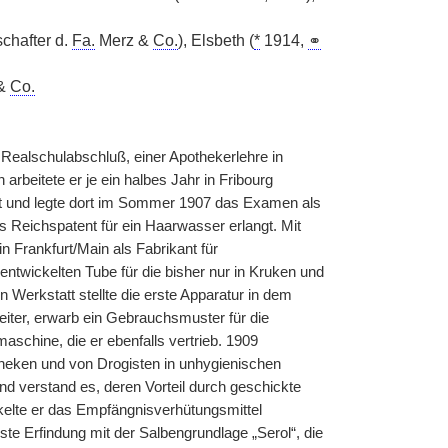
schafter d.
Fa.
Merz &
Co.
), Elsbeth (
*
1914,
⚭
&
Co.
Realschulabschluß, einer Apothekerlehre in
beitete er je ein halbes Jahr in Fribourg
 und legte dort im Sommer 1907 das Examen als
 Reichspatent für ein Haarwasser erlangt. Mit
 Frankfurt/Main als Fabrikant für
entwickelten Tube für die bisher nur in Kruken und
Werkstatt stellte die erste Apparatur in dem
iter, erwarb ein Gebrauchsmuster für die
aschine, die er ebenfalls vertrieb. 1909
otheken und von Drogisten in unhygienischen
 verstand es, deren Vorteil durch geschickte
ckelte er das Empfängnisverhütungsmittel
te Erfindung mit der Salbengrundlage „Serol“, die