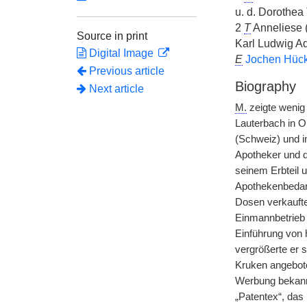
u. d. Dorothea 
2
T
Anneliese 
Source in print
Karl Ludwig 
Digital Image
E
Jochen Hüc
Previous article
Biography
Next article
M.
zeigte wenig 
Lauterbach in O
(Schweiz) und i
Apotheker und d
seinem Erbteil 
Apothekenbedarf
Dosen verkaufte
Einmannbetrieb 
Einführung von h
vergrößerte er 
Kruken angebote
Werbung bekannt
„Patentex“, das