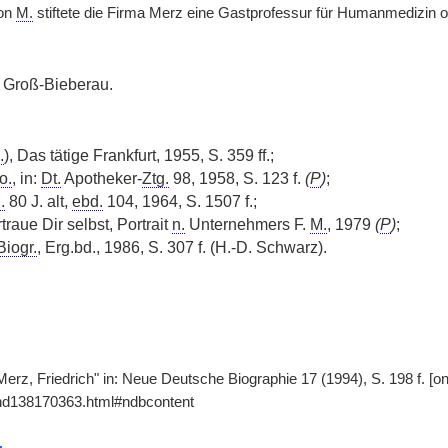
von
M.
stiftete die Firma Merz eine Gastprofessur für Humanmedizin 
Groß-Bieberau.
.
), Das tätige Frankfurt, 1955, S. 359 ff.;
o.
, in:
Dt.
Apotheker-
Ztg.
98, 1958, S. 123 f.
(
P
)
;
.
80 J. alt,
ebd.
104, 1964, S. 1507 f.;
rtraue Dir selbst, Portrait
n.
Unternehmers F.
M.
, 1979
(
P
)
;
Biogr.
, Erg.bd., 1986, S. 307 f. (H.-D. Schwarz).
Merz, Friedrich" in: Neue Deutsche Biographie 17 (1994), S. 198 f. [o
gnd138170363.html#ndbcontent