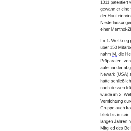
1911 patentiert 
gewann er eine f
der Haut einbri
Niederlassungen
einer Menthol-Zi
Im 1. Weltkrieg
über 150 Mitarb
nahm
M.
die Her
Präparaten, von
aufeinander abg
Newark (USA) so
hatte schließlic
nach dessen frü
wurde im 2. Wel
Vernichtung dur
Cruppe auch kon
blieb bis in se
langen Jahren h
Mitglied des Bei