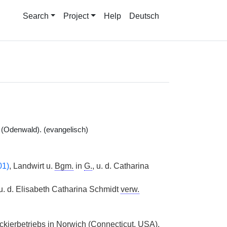
Search
Project
Help
Deutsch
(Odenwald). (evangelisch)
01)
, Landwirt u.
Bgm.
in
G.
, u. d. Catharina
u. d. Elisabeth Catharina Schmidt
verw.
ackierbetriebs in Norwich (Connecticut, USA),