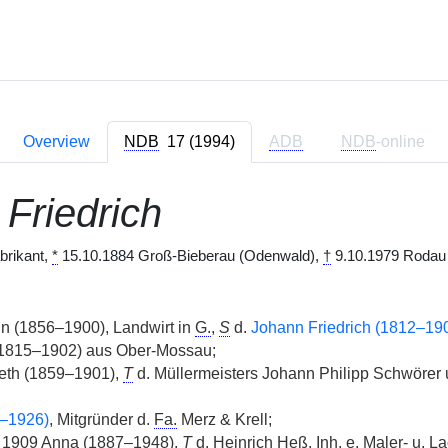
Overview
NDB
17 (1994)
ADB
NDB
-online
,
Friedrich
brikant,
*
15.10.1884 Groß-Bieberau (Odenwald),
†
9.10.1979 Rodau 
n (1856–1900), Landwirt in
G.
,
S
d.
Johann Friedrich (1812–19
1815–1902) aus Ober-Mossau;
eth (1859–1901),
T
d. Müllermeisters Johann Philipp Schwörer 
–1926)
, Mitgründer d.
Fa.
Merz & Krell;
 1909 Anna (1887–1948),
T
d. Heinrich Heß,
Inh.
e. Maler- u. L