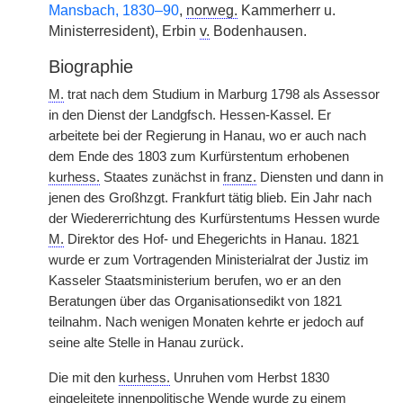
Mansbach, 1830–90
,
norweg.
Kammerherr u.
Ministerresident), Erbin
v.
Bodenhausen.
Biographie
M.
trat nach dem Studium in Marburg 1798 als Assessor
in den Dienst der Landgfsch. Hessen-Kassel. Er
arbeitete bei der Regierung in Hanau, wo er auch nach
dem Ende des 1803 zum Kurfürstentum erhobenen
kurhess.
Staates zunächst in
franz.
Diensten und dann in
jenen des Großhzgt. Frankfurt tätig blieb. Ein Jahr nach
der Wiedererrichtung des Kurfürstentums Hessen wurde
M.
Direktor des Hof- und Ehegerichts in Hanau. 1821
wurde er zum Vortragenden Ministerialrat der Justiz im
Kasseler Staatsministerium berufen, wo er an den
Beratungen über das Organisationsedikt von 1821
teilnahm. Nach wenigen Monaten kehrte er jedoch auf
seine alte Stelle in Hanau zurück.
Die mit den
kurhess.
Unruhen vom Herbst 1830
eingeleitete innenpolitische Wende wurde zu einem