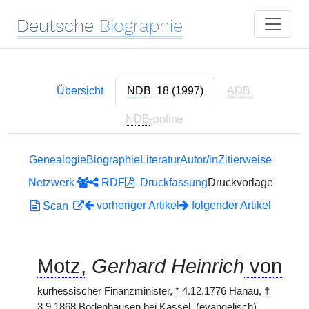
Deutsche
Biographie
Übersicht
NDB
18 (1997)
ADB
NDB
-online
Genealogie
Biographie
Literatur
Autor/in
Zitierweise
Netzwerk
RDF
Druckfassung
Druckvorlage
vorheriger Artikel
folgender Artikel
Scan
Motz,
Gerhard Heinrich
von
kurhessischer Finanzminister,
*
4.12.1776 Hanau,
†
3.9.1868 Bodenhausen bei Kassel.
(evangelisch)