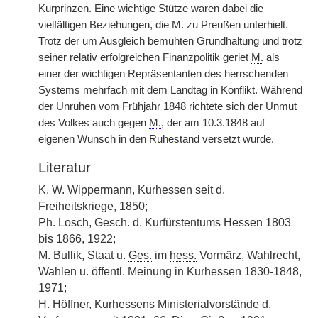
Kurprinzen. Eine wichtige Stütze waren dabei die
vielfältigen Beziehungen, die
M.
zu Preußen unterhielt.
Trotz der um Ausgleich bemühten Grundhaltung und trotz
seiner relativ erfolgreichen Finanzpolitik geriet
M.
als
einer der wichtigen Repräsentanten des herrschenden
Systems mehrfach mit dem Landtag in Konflikt. Während
der Unruhen vom Frühjahr 1848 richtete sich der Unmut
des Volkes auch gegen
M.
, der am 10.3.1848 auf
eigenen Wunsch in den Ruhestand versetzt wurde.
Literatur
K. W. Wippermann, Kurhessen seit d.
Freiheitskriege, 1850;
Ph. Losch,
Gesch.
d. Kurfürstentums Hessen 1803
bis 1866, 1922;
M. Bullik, Staat u.
Ges.
im
hess.
Vormärz, Wahlrecht,
Wahlen u. öffentl. Meinung in Kurhessen 1830-1848,
1971;
H. Höffner, Kurhessens Ministerialvorstände d.