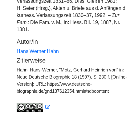
Verfassungszeit 1831–66,
Diss.
Gießen 1981;
H. Seier (
Hrsg.
), Akten u. Briefe aus d. Anfängen d.
kurhess.
Verfassungszeit 1830–37, 1992. –
Zur
Fam.
:
Die
Fam.
v.
M.
, in: Hess.
Bll.
19, 1887,
Nr.
1381.
Autor/in
Hans Werner Hahn
Zitierweise
Hahn, Hans-Werner, "Motz, Gerhard Heinrich von" in:
Neue Deutsche Biographie 18 (1997), S. 230 f. [Online-
Version]; URL: https://www.deutsche-
biographie.de/gnd137612354.html#ndbcontent