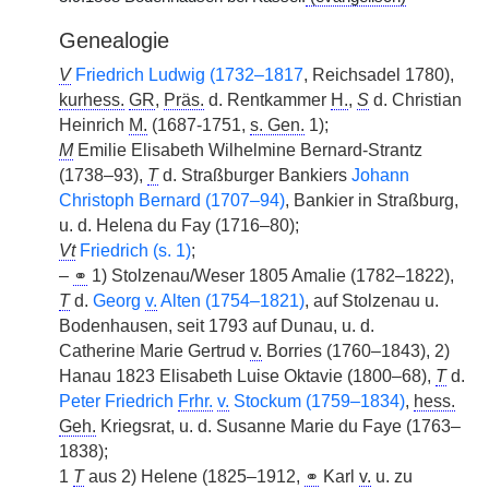
Genealogie
V
Friedrich Ludwig (1732–1817
, Reichsadel 1780),
kurhess.
GR
,
Präs.
d. Rentkammer
H.
,
S
d. Christian
Heinrich
M.
(1687-1751,
s. Gen.
1);
M
Emilie Elisabeth Wilhelmine Bernard-Strantz
(1738–93),
T
d. Straßburger Bankiers
Johann
Christoph Bernard (1707–94)
, Bankier in Straßburg,
u. d. Helena du Fay (1716–80);
Vt
Friedrich (s. 1)
;
–
⚭
1) Stolzenau/Weser 1805 Amalie (1782–1822),
T
d.
Georg
v.
Alten (1754–1821)
, auf Stolzenau u.
Bodenhausen, seit 1793 auf Dunau, u. d.
Catherine
|
Marie Gertrud
v.
Borries (1760–1843), 2)
Hanau 1823 Elisabeth Luise Oktavie (1800–68),
T
d.
Peter Friedrich
Frhr.
v.
Stockum (1759–1834)
,
hess.
Geh.
Kriegsrat, u. d. Susanne Marie du Faye (1763–
1838);
1
T
aus 2) Helene (1825–1912,
⚭
Karl
v.
u. zu