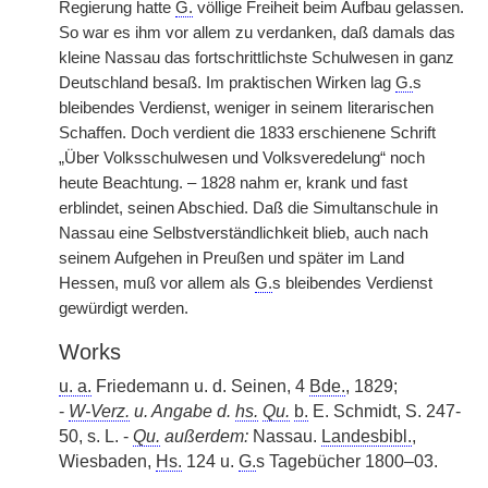
Regierung hatte
G.
völlige Freiheit beim Aufbau gelassen.
So war es ihm vor allem zu verdanken, daß damals das
kleine Nassau das fortschrittlichste Schulwesen in ganz
Deutschland besaß. Im praktischen Wirken lag
G.
s
bleibendes Verdienst, weniger in seinem literarischen
Schaffen. Doch verdient die 1833 erschienene Schrift
„Über Volksschulwesen und Volksveredelung“ noch
heute Beachtung. – 1828 nahm er, krank und fast
erblindet, seinen Abschied. Daß die Simultanschule in
Nassau eine Selbstverständlichkeit blieb, auch nach
seinem Aufgehen in Preußen und später im Land
Hessen, muß vor allem als
G.
s bleibendes Verdienst
gewürdigt werden.
Works
u. a.
Friedemann u. d. Seinen, 4
Bde.
, 1829;
-
W-Verz.
u. Angabe d.
hs.
Qu.
b.
E. Schmidt, S. 247-
50, s. L. -
Qu.
außerdem:
Nassau.
Landesbibl.
,
Wiesbaden,
Hs.
124 u.
G.
s Tagebücher 1800–03.