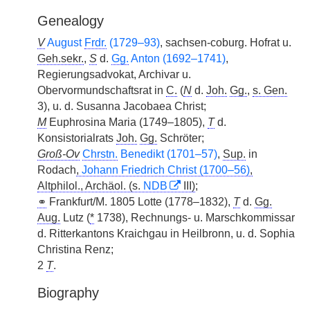
Genealogy
V
August
Frdr.
(1729–93)
, sachsen-coburg. Hofrat u.
Geh.sekr.
,
S
d.
Gg.
Anton (1692–1741)
,
Regierungsadvokat, Archivar u.
Obervormundschaftsrat in
C.
(
N
d.
Joh.
Gg.
,
s. Gen.
3), u. d. Susanna Jacobaea Christ;
M
Euphrosina Maria (1749–1805),
T
d.
Konsistorialrats
Joh.
Gg.
Schröter;
Groß-Ov
Chrstn.
Benedikt (1701–57)
,
Sup.
in
Rodach
,
Johann Friedrich Christ (1700–56)
,
Altphilol.
,
Archäol.
(s.
NDB
III)
;
⚭
Frankfurt/M. 1805 Lotte (1778–1832),
T
d.
Gg.
Aug.
Lutz (
*
1738), Rechnungs- u. Marschkommissar
d. Ritterkantons Kraichgau in Heilbronn, u. d. Sophia
Christina Renz;
2
T
.
Biography