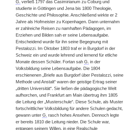
G.
verließ 1797 das Casimirianum zu Coburg und
studierte in Göttingen und Jena bis 1800 Theologie,
Geschichte und Philosophie. Anschließend wirkte er 2
Jahre als Hofmeister zu Kopenhagen. Dann unternahm
er zahlreiche Reisen zu namhaften Pädagogen, im
Erziehen und Bilden sah er seine Lebensaufgabe.
Entscheidend wurde für ihn seine Begegnung mit
Pestalozzi. Im Oktober 1803 traf er in Burgdorf in der
Schweiz ein und wurde lehrend und lernend für etliche
Monate dessen Schüler. Fortan sah
G.
in der
Volksbildung seine Lebensaufgabe. Die 1804
erschienenen „Briefe aus Burgdorf über Pestalozzi, seine
Methode und Anstalt“ waren der geistige Ertrag seiner
„dritten Universität“. Sie ließen die pädagogische Welt
aufhorchen, und Frankfurt am Main übertrug ihm 1805
die Leitung der „Musterschule“. Diese Schule, als Muster
fortschrittlicher Volksbildung für andere Schulen gedacht,
gewann unter
G.
rasch hohes Ansehen. Dennoch legte
er bereits 1810 die Leitung nieder. Die Schule war,
entgegen seinem Willen, in eine Realschule