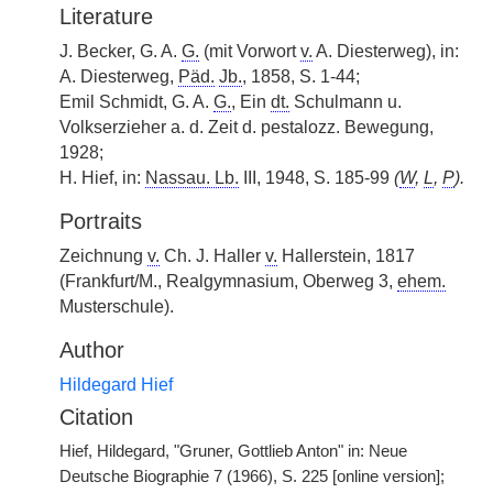
Literature
J. Becker, G. A.
G.
(mit Vorwort
v.
A. Diesterweg), in:
A. Diesterweg,
Päd.
Jb.
, 1858, S. 1-44;
Emil Schmidt, G. A.
G.
, Ein
dt.
Schulmann u.
Volkserzieher a. d. Zeit d. pestalozz. Bewegung,
1928;
H. Hief, in:
Nassau. Lb.
III, 1948, S. 185-99
(
W
,
L
,
P
).
Portraits
Zeichnung
v.
Ch. J. Haller
v.
Hallerstein, 1817
(Frankfurt/M., Realgymnasium, Oberweg 3,
ehem.
Musterschule).
Author
Hildegard Hief
Citation
Hief, Hildegard, "Gruner, Gottlieb Anton" in: Neue
Deutsche Biographie 7 (1966), S. 225 [online version];