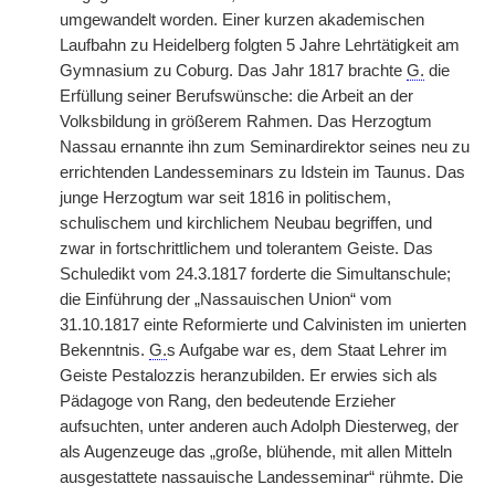
umgewandelt worden. Einer kurzen akademischen
Laufbahn zu Heidelberg folgten 5 Jahre Lehrtätigkeit am
Gymnasium zu Coburg. Das Jahr 1817 brachte
G.
die
Erfüllung seiner Berufswünsche: die Arbeit an der
Volksbildung in größerem Rahmen. Das Herzogtum
Nassau ernannte ihn zum Seminardirektor seines neu zu
errichtenden Landesseminars zu Idstein im Taunus. Das
junge Herzogtum war seit 1816 in politischem,
schulischem und kirchlichem Neubau begriffen, und
zwar in fortschrittlichem und tolerantem Geiste. Das
Schuledikt vom 24.3.1817 forderte die Simultanschule;
die Einführung der „Nassauischen Union“ vom
31.10.1817 einte Reformierte und Calvinisten im unierten
Bekenntnis.
G.
s Aufgabe war es, dem Staat Lehrer im
Geiste Pestalozzis heranzubilden. Er erwies sich als
Pädagoge von Rang, den bedeutende Erzieher
aufsuchten, unter anderen auch Adolph Diesterweg, der
als Augenzeuge das „große, blühende, mit allen Mitteln
ausgestattete nassauische Landesseminar“ rühmte. Die