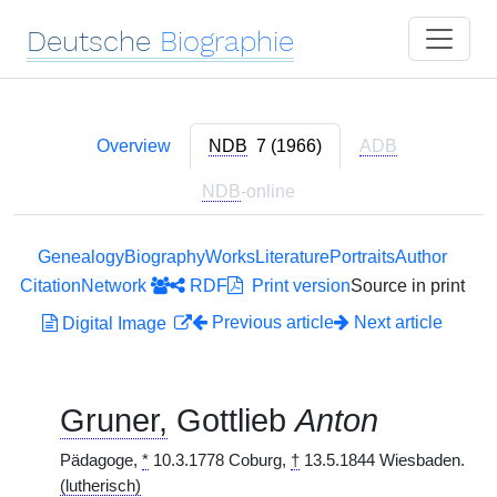
Deutsche
Biographie
Overview
NDB
7 (1966)
ADB
NDB
-online
Genealogy
Biography
Works
Literature
Portraits
Author
Citation
Network
RDF
Print version
Source in print
Previous article
Next article
Digital Image
Gruner,
Gottlieb
Anton
Pädagoge,
*
10.3.1778 Coburg,
†
13.5.1844 Wiesbaden.
(lutherisch)