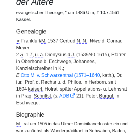
der Ältere
evangelischer Theologe,
*
um 1486 Ulm,
†
10.7.1561
Kassel.
Genealogie
⚭
Frankfurt/
M.
1537 Gertrud
N. N.
,
Wwe
d. Conrad
Meyer;
2
S
, 1
T
,
u. a.
Dionysius
d.J.
(1539/40-1615), Pfarrer
in Oberhone
b.
Eschwege, Johannes,
Kanzleischreiber in
K.
;
E
Otto
M.
v.
Schwarzenthai (1571–1640
,
kath.
),
Dr.
iur.
,
Prof.
d. Rechte u. d.
Philos.
in Herborn, seit
1604
kaiserl.
Hofrat, später Appellations- u. Lehnsrat
in Prag,
Schriftst.
(s.
ADB
21), Peter,
Burggf.
in
Eschwege.
Biographie
M.
trat um 1505 in das Ulmer Dominikanerkloster ein und
war zunächst als Wanderprädikant in Schwaben, Baden,