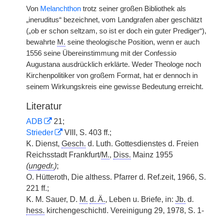
Von
Melanchthon
trotz seiner großen Bibliothek als
„ineruditus“ bezeichnet, vom Landgrafen aber geschätzt
(„ob er schon seltzam, so ist er doch ein guter Prediger“),
bewahrte
M.
seine theologische Position, wenn er auch
1556 seine Übereinstimmung mit der Confessio
Augustana ausdrücklich erklärte. Weder Theologe noch
Kirchenpolitiker von großem Format, hat er dennoch in
seinem Wirkungskreis eine gewisse Bedeutung erreicht.
Literatur
ADB
21;
Strieder
VIII, S. 403 ff.;
K. Dienst,
Gesch.
d. Luth. Gottesdienstes d. Freien
Reichsstadt Frankfurt/
M.
,
Diss.
Mainz 1955
(
ungedr.
)
;
O. Hütteroth, Die althess. Pfarrer d. Ref.zeit, 1966, S.
221 ff.;
K. M. Sauer, D.
M.
d. Ä.
, Leben u. Briefe, in:
Jb.
d.
hess.
kirchengeschichtl. Vereinigung 29, 1978, S. 1-