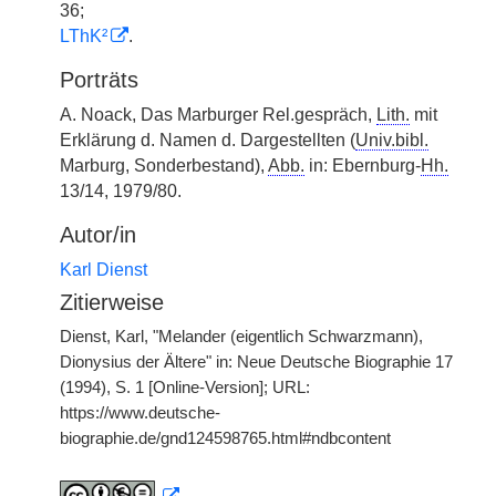
36;
LThK²
.
Porträts
A. Noack, Das Marburger Rel.gespräch,
Lith.
mit
Erklärung d. Namen d. Dargestellten (
Univ.bibl.
Marburg, Sonderbestand),
Abb.
in: Ebernburg-
Hh.
13/14, 1979/80.
Autor/in
Karl Dienst
Zitierweise
Dienst, Karl, "Melander (eigentlich Schwarzmann),
Dionysius der Ältere" in: Neue Deutsche Biographie 17
(1994), S. 1 [Online-Version]; URL:
https://www.deutsche-
biographie.de/gnd124598765.html#ndbcontent