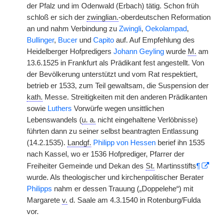
der Pfalz und im Odenwald (Erbach) tätig. Schon früh
schloß er sich der
zwinglian.
-oberdeutschen Reformation
an und nahm Verbindung zu
Zwingli
,
Oekolampad
,
Bullinger
,
Bucer
und
Capito
auf. Auf Empfehlung des
Heidelberger Hofpredigers
Johann Geyling
wurde
M.
am
13.6.1525 in Frankfurt als Prädikant fest angestellt. Von
der Bevölkerung unterstützt und vom Rat respektiert,
betrieb er 1533, zum Teil gewaltsam, die Suspension der
kath.
Messe. Streitigkeiten mit den anderen Prädikanten
sowie
Luthers
Vorwürfe wegen unsittlichen
Lebenswandels (
u. a.
nicht eingehaltene Verlöbnisse)
führten dann zu seiner selbst beantragten Entlassung
(14.2.1535).
Landgf.
Philipp von Hessen
berief ihn 1535
nach Kassel, wo er 1536 Hofprediger, Pfarrer der
Freiheiter Gemeinde und Dekan des
St.
Martinsstifts
¶
wurde. Als theologischer und kirchenpolitischer Berater
Philipps
nahm er dessen Trauung („Doppelehe“) mit
Margarete
v.
d. Saale am 4.3.1540 in Rotenburg/Fulda
vor.