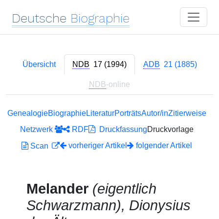
Deutsche
Biographie
Übersicht
NDB
17 (1994)
ADB
21 (1885)
NDB
-online
Genealogie
Biographie
Literatur
Porträts
Autor/in
Zitierweise
Netzwerk
RDF
Druckfassung
Druckvorlage
vorheriger Artikel
folgender Artikel
Scan
Melander
(eigentlich
Schwarzmann), Dionysius