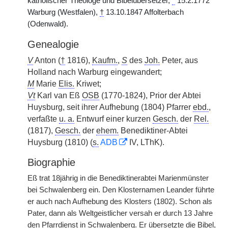
katholischer Theologe und Bibelübersetzer,
*
15.2.1772
Warburg (Westfalen),
†
13.10.1847 Affolterbach
(Odenwald).
Genealogie
V
Anton (
†
1816),
Kaufm.
,
S
des
Joh.
Peter, aus
Holland nach Warburg eingewandert;
M
Marie
Elis.
Kriwet;
Vt
Karl van Eß
OSB
(1770-1824), Prior der Abtei
Huysburg, seit ihrer Aufhebung (1804) Pfarrer
ebd.
,
verfaßte
u. a.
Entwurf einer kurzen
Gesch.
der
Rel.
(1817),
Gesch.
der
ehem.
Benediktiner-Abtei
Huysburg (1810) (
s.
ADB
IV, LThK).
Biographie
Eß trat 18jährig in die Benediktinerabtei Marienmünster
bei Schwalenberg ein. Den Klosternamen Leander führte
er auch nach Aufhebung des Klosters (1802). Schon als
Pater, dann als Weltgeistlicher versah er durch 13 Jahre
den Pfarrdienst in Schwalenberg. Er übersetzte die Bibel,