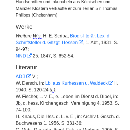
Handschriften und Inkunabeln aus Kölnischen und
Mainzer Klöstern verkaufte er zum Teil an Sir Thomas
Philipps (Cheltenham).
Werke
Weitere
W
s.
H. E. Scriba,
Biogr.-literär. Lex. d.
Schriftsteller d. Ghzgt. Hessen
, 1.
Abt.
, 1831, S.
94-97;
NND
25, 1847, S. 652-54.
Literatur
ADB
VI;
W. Dersch, in:
Lb. aus Kurhessen u. Waldeck
II,
1940, S. 120-24
(
L
)
;
W. Fischer, L.
v.
E., e. Leben im Dienst d. Bibel, in:
Jb.
d. hess. Kirchengesch. Vereinigung 4, 1953, S.
74-100;
H. Knaus, Die
Hss.
d. L.
v.
E., in: Archiv f.
Gesch.
d.
Buchwesens 1, 1956, S. 331-36;
C. Mirbt, Die
kath.
-
theol.
Fak.
zu Marburg, 1905, S.