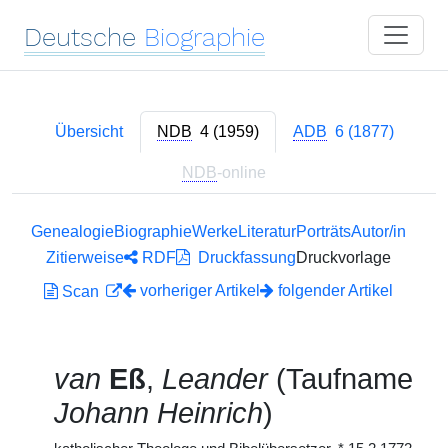
Deutsche
Biographie
Übersicht
NDB
4 (1959)
ADB
6 (1877)
NDB
-online
Genealogie
Biographie
Werke
Literatur
Porträts
Autor/in
Zitierweise
RDF
Druckfassung
Druckvorlage
vorheriger Artikel
folgender Artikel
Scan
van
Eß
,
Leander
(Taufname
Johann Heinrich
)