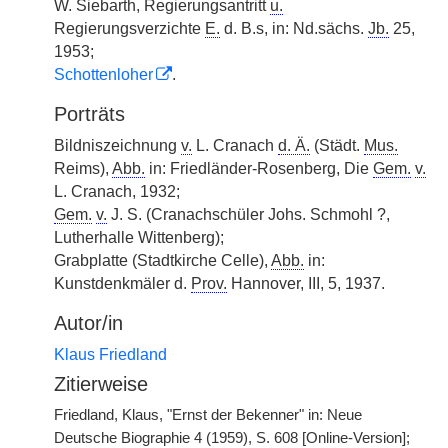
W. Siebarth, Regierungsantritt
u.
Regierungsverzichte
E.
d. B.s, in: Nd.sächs.
Jb.
25,
1953;
Schottenloher
.
Porträts
Bildniszeichnung
v.
L. Cranach
d. Ä.
(Städt.
Mus.
Reims),
Abb.
in: Friedländer-Rosenberg, Die
Gem.
v.
L. Cranach, 1932;
Gem.
v.
J. S. (Cranachschüler Johs. Schmohl ?,
Lutherhalle Wittenberg);
Grabplatte (Stadtkirche Celle),
Abb.
in:
Kunstdenkmäler d.
Prov.
Hannover, III, 5, 1937.
Autor/in
Klaus Friedland
Zitierweise
Friedland, Klaus, "Ernst der Bekenner" in: Neue
Deutsche Biographie 4 (1959), S. 608 [Online-Version];