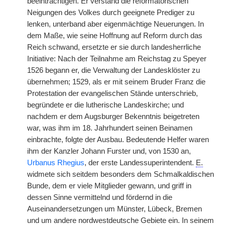
beeinträchtigen. Er verstand die reformatorischen
Neigungen des Volkes durch geeignete Prediger zu
lenken, unterband aber eigenmächtige Neuerungen. In
dem Maße, wie seine Hoffnung auf Reform durch das
Reich schwand, ersetzte er sie durch landesherrliche
Initiative: Nach der Teilnahme am Reichstag zu Speyer
1526 begann er, die Verwaltung der Landesklöster zu
übernehmen; 1529, als er mit seinem Bruder Franz die
Protestation der evangelischen Stände unterschrieb,
begründete er die lutherische Landeskirche; und
nachdem er dem Augsburger Bekenntnis beigetreten
war, was ihm im 18. Jahrhundert seinen Beinamen
einbrachte, folgte der Ausbau. Bedeutende Helfer waren
ihm der Kanzler Johann Furster und, von 1530 an,
Urbanus Rhegius
, der erste Landessuperintendent.
E.
widmete sich seitdem besonders dem Schmalkaldischen
Bunde, dem er viele Mitglieder gewann, und griff in
dessen Sinne vermittelnd und fördernd in die
Auseinandersetzungen um Münster, Lübeck, Bremen
und um andere nordwestdeutsche Gebiete ein. In seinem