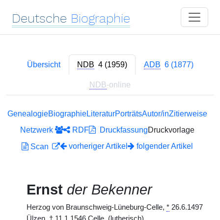
Deutsche
Biographie
Übersicht
NDB
4 (1959)
ADB
6 (1877)
NDB
-online
Genealogie
Biographie
Literatur
Porträts
Autor/in
Zitierweise
Netzwerk
RDF
Druckfassung
Druckvorlage
vorheriger Artikel
folgender Artikel
Scan
Ernst
der Bekenner
Herzog von Braunschweig-Lüneburg-Celle,
*
26.6.1497
Ülzen,
†
11.1.1546 Celle. (lutherisch)