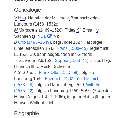
Genealogie
V
Hzg.
Heinrich der Mittlere
v.
Braunschweig-
Lüneburg (1468–1532);
M
Margarete (1469–1528),
T
des
Kf.
Ernst I.
v.
Sachsen (
s.
NDB
IV);
B
Otto (1495–1549)
, begründet 1527 Harburger
Linie, erloschen 1642,
Franz (1508–49)
, regiert mit
E.
1536-39, dann abgefunden mit Gifhorn;
⚭
Schwerin 2.6.1528
Sophie (1508–41)
,
T
des
Hzg.
Heinrich III.
v.
Meckl.
-Schwerin;
4
S
, 6
T
u. a.
Franz Otto (1530–59)
, folgt zu
Lüneburg 1546,
Friedrich (1532–53)
,
Heinrich
(1533–98)
, folgt zu Dannenberg 1569,
Wilhelm
(1535–92)
, folgt zu Lüneburg 1559;
Enkel
(
Sohn
des
Heinr.
) August
d. J.
(
†
1666), begründet des jüngeren
Hauses Wolfenbüttel.
Biographie