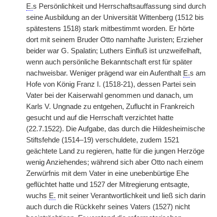
E.
s Persönlichkeit und Herrschaftsauffassung sind durch
seine Ausbildung an der Universität Wittenberg (1512 bis
spätestens 1518) stark mitbestimmt worden. Er hörte
dort mit seinem Bruder Otto namhafte Juristen; Erzieher
beider war G. Spalatin; Luthers Einfluß ist unzweifelhaft,
wenn auch persönliche Bekanntschaft erst für später
nachweisbar. Weniger prägend war ein Aufenthalt
E.
s am
Hofe von König Franz I. (1518-21), dessen Partei sein
Vater bei der Kaiserwahl genommen und danach, um
Karls V. Ungnade zu entgehen, Zuflucht in Frankreich
gesucht und auf die Herrschaft verzichtet hatte
(22.7.1522). Die Aufgabe, das durch die Hildesheimische
Stiftsfehde (1514–19) verschuldete, zudem 1521
geächtete Land zu regieren, hatte für die jungen Herzöge
wenig Anziehendes; während sich aber Otto nach einem
Zerwürfnis mit dem Vater in eine unebenbürtige Ehe
geflüchtet hatte und 1527 der Mitregierung entsagte,
wuchs
E.
mit seiner Verantwortlichkeit und ließ sich darin
auch durch die Rückkehr seines Vaters (1527) nicht