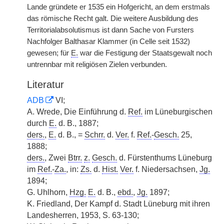
Lande gründete er 1535 ein Hofgericht, an dem erstmals
das römische Recht galt. Die weitere Ausbildung des
Territorialabsolutismus ist dann Sache von Fursters
Nachfolger Balthasar Klammer (in Celle seit 1532)
gewesen; für
E.
war die Festigung der Staatsgewalt noch
untrennbar mit religiösen Zielen verbunden.
Literatur
ADB
VI;
A. Wrede, Die Einführung d.
Ref.
im Lüneburgischen
durch
E.
d. B., 1887;
ders.
,
E.
d. B., =
Schrr.
d.
Ver.
f.
Ref.
-
Gesch.
25,
1888;
ders.
, Zwei
Btrr.
z.
Gesch.
d. Fürstenthums Lüneburg
im
Ref.
-
Za.
, in:
Zs.
d.
Hist.
Ver.
f. Niedersachsen,
Jg.
1894;
G. Uhlhorn,
Hzg.
E.
d. B.,
ebd.
,
Jg.
1897;
K. Friedland, Der Kampf d. Stadt Lüneburg mit ihren
Landesherren, 1953, S. 63-130;