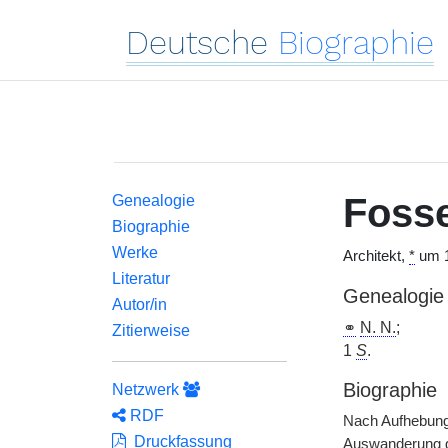
Deutsche
Biographie
Foss
Genealogie
Biographie
Werke
Architekt,
*
um 1
Literatur
Genealogie
Autor/in
⚭
N. N.
;
Zitierweise
1
S
.
Biographie
Netzwerk
RDF
Nach Aufhebung
Druckfassung
Auswanderung g