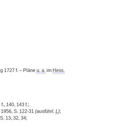
g 1727 f. – Pläne
u. a.
im
Hess.
f.,
|
140, 143 f.;
s 1956, S. 122-31
(ausführl.
L
)
;
. 13, 32, 34;