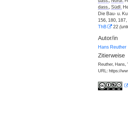
dass.
,
Nördl.
He
dass.
,
Südl.
He
Die Bau- u. Ku
156, 180, 187,
ThB
22
(unt
Autor/in
Hans Reuther
Zitierweise
Reuther, Hans, 
URL: https://w