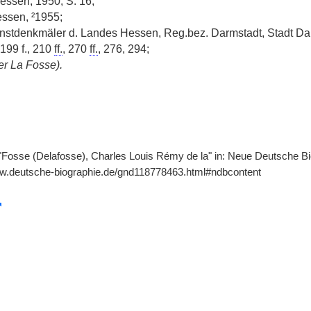
ssen, 1950, S. 16;
ssen, ²1955;
nstdenkmäler d. Landes Hessen, Reg.bez. Darmstadt, Stadt Darms
 199 f., 210
ff.
, 270
ff.
, 276, 294;
er La Fosse).
"Fosse (Delafosse), Charles Louis Rémy de la" in: Neue Deutsche Biog
ww.deutsche-biographie.de/gnd118778463.html#ndbcontent