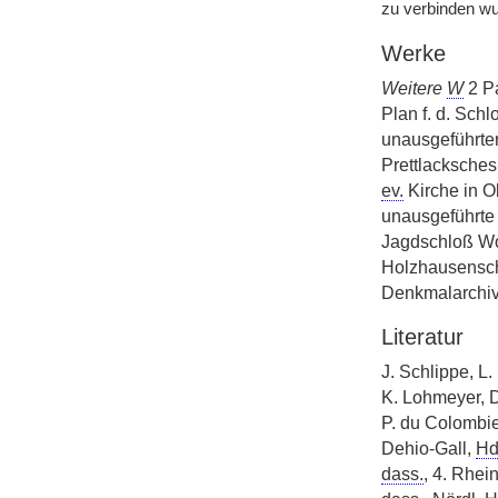
zu verbinden wu
Werke
Weitere
W
2 Pa
Plan f. d. Sch
unausgeführter
Prettlacksches
ev.
Kirche in O
unausgeführte 
Jagdschloß Wo
Holzhausensche
Denkmalarchiv 
Literatur
J. Schlippe, L.
K. Lohmeyer, 
P. du Colombie
Dehio-Gall,
Hd
dass.
, 4. Rhei