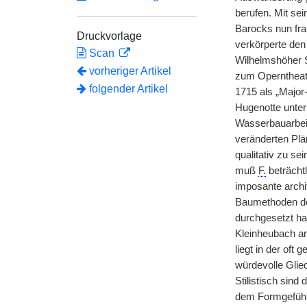
berufen. Mit sei
Barocks nun fr
Druckvorlage
verkörperte den
Scan
Wilhelmshöher 
vorheriger Artikel
zum Operntheat
folgender Artikel
1715 als „Major
Hugenotte unter
Wasserbauarbeit
veränderten Plä
qualitativ zu s
muß
F.
beträcht
imposante archi
Baumethoden des
durchgesetzt ha
Kleinheubach am
liegt in der of
würdevolle Glie
Stilistisch sin
dem Formgefühl 