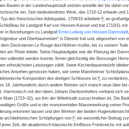
nen Bauten in der Landeshauptstadt setzten anstelle der bis dahin vor
anzösische ein. Sein bedeutendstes Werk, das 1710-12 erbaute und
 Typ des französischen Adelspalais. 1709/10 arbeitete
F.
an großartig
Schloßbau für Landgraf Karl von Hessen-Kassel und trat 1710/11 m
er in Beziehungen zu Landgraf
Ernst Ludwig von Hessen-Darmstadt
-Ingenieur und Oberbaumeister“ in Dienste trat und, abgesehen von ei
 dem Decknamen Le Rouge durchführen mußte, bis zu seinem Tode d
en am Rhein leitete. Seine Hauptaufgabe war die Planung der Darms
nen vollendet werden konnte, ferner gleichzeitig der Bessunger Herr
einen erfreulichsten Leistungen zählt. Seine Kirchenbauentwürfe blie
liches Ansehen genossen haben, wie seine Mannheimer Schloßplanu
tektonische Komposition des dortigen Schlosses ist
F.
zu verdanken, 
 18. Jahrhunderts durch andere Meister sich manch neue Idee bei 
t. Harmonisch mit den Ideen Johann Dientzenhofers verband sich sei
 Main (1723–32), wo ihm der Mittelrisalit zuzuschreiben ist. Die Be
t gewaltigen Größe und in der monumentalen Massenwirkung seiner Prof
derung erkennen lassen und den Werken der beiden Hugenottenarchi
d die architektonischen Schöpfungen von
F.
ein wesentlicher Beitrag zu
jener Zeit, die akademisch-klassische Einflüsse Frankreichs mit auf