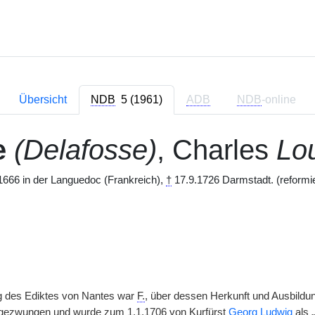
Übersicht
NDB
5 (1961)
ADB
NDB
-online
e
(Delafosse)
, Charles
Lo
666 in der Languedoc (Frankreich),
†
17.9.1726 Darmstadt. (reformie
 des Ediktes von Nantes war
F.
, über dessen Herkunft und Ausbildung
ezwungen und wurde zum 1.1.1706 von Kurfürst
Georg Ludwig
als 