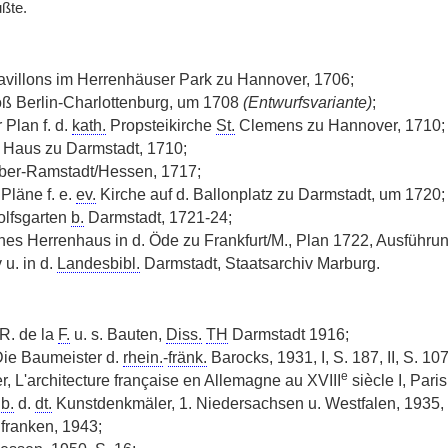
ßte.
villons im Herrenhäuser Park zu Hannover, 1706;
loß Berlin-Charlottenburg, um 1708
(Entwurfsvariante)
;
 Plan f. d.
kath.
Propsteikirche
St.
Clemens zu Hannover, 1710;
 Haus zu Darmstadt, 1710;
ber-Ramstadt/Hessen, 1717;
Pläne f. e.
ev.
Kirche auf d. Ballonplatz zu Darmstadt, um 1720;
lfsgarten
b.
Darmstadt, 1721-24;
s Herrenhaus in d. Öde zu Frankfurt/M., Plan 1722, Ausführun
u. in d.
Landesbibl.
Darmstadt, Staatsarchiv Marburg.
 R. de la
F.
u. s. Bauten,
Diss.
TH
Darmstadt 1916;
Die Baumeister d.
rhein.
-
fränk.
Barocks, 1931, I, S. 187, II, S. 107 
e
r, L'architecture française en Allemagne au XVIII
siècle I, Pari
b.
d.
dt.
Kunstdenkmäler, 1. Niedersachsen u. Westfalen, 1935, S
nfranken, 1943;