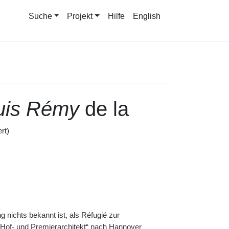
Suche
Projekt
Hilfe
English
uis Rémy
de la
rt)
 nichts bekannt ist, als Réfugié zur
„Hof- und Premierarchitekt“ nach Hannover