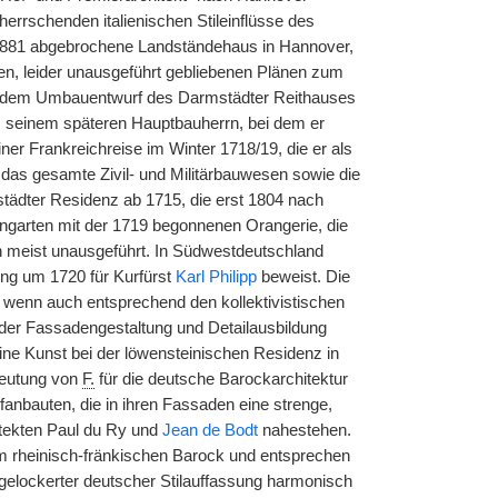
herrschenden italienischen Stileinflüsse des
 1881 abgebrochene Landständehaus in Hannover,
en, leider unausgeführt gebliebenen Plänen zum
it dem Umbauentwurf des Darmstädter Reithauses
, seinem späteren Hauptbauherrn, bei dem er
ner Frankreichreise im Winter 1718/19, die er als
as gesamte Zivil- und Militärbauwesen sowie die
tädter Residenz ab 1715, die erst 1804 nach
engarten mit der 1719 begonnenen Orangerie, die
ben meist unausgeführt. In Südwestdeutschland
ng um 1720 für Kurfürst
Karl Philipp
beweist. Die
wenn auch entsprechend den kollektivistischen
der Fassadengestaltung und Detailausbildung
ne Kunst bei der löwensteinischen Residenz in
deutung von
F.
für die deutsche Barockarchitektur
anbauten, die in ihren Fassaden eine strenge,
tekten Paul du Ry und
Jean de Bodt
nahestehen.
m rheinisch-fränkischen Barock und entsprechen
gelockerter deutscher Stilauffassung harmonisch