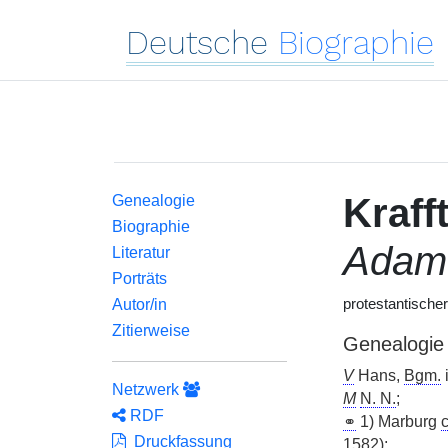
Deutsche
Biographie
Kraff
Genealogie
Biographie
Adam
Literatur
Porträts
Autor/in
protestantische
Zitierweise
Genealogie
V
Hans,
Bgm.
Netzwerk
M
N. N.
;
RDF
⚭
1) Marburg
c
Druckfassung
1582);