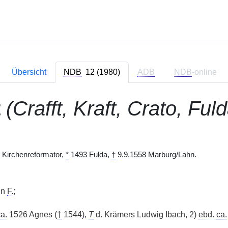
Übersicht
NDB
12 (1980)
ADB
NDB
-online
t
(Crafft, Kraft, Crato, Ful
r Kirchenreformator,
*
1493 Fulda,
†
9.9.1558 Marburg/Lahn.
in
F.
;
a.
1526 Agnes (
†
1544),
T
d. Krämers Ludwig Ibach, 2)
ebd.
ca.