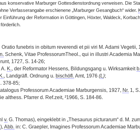
aus konservative Marburger Gottesdienstordnung verweisen. Die Stan
ohne Verfasserangabe erschienene „Marburger Gesangbuch“ wider.
er Einführung der Reformation in Göttingen, Höxter, Waldeck, Korbach
förderlich.
Oratio funebris in obitum reverendi et pii viri M. Adami Vegetii,
n.
Schenk, Vitae ProfessorumTheol., qui in illustri Academia M
unt, 1727, S. 14-26;
, A.
K.
, der Reformator Hessens, Bildungsgang u. Wirksamkeit
b
K.
, Landgräfl. Ordnung u.
bischöfl.
Amt, 1976
(
L
)
;
S. 378-85;
Catalogus Professorum Academiae Marburgensis, 1927,
Nr.
1, S.
ie althess. Pfarrer d. Ref.zeit, ²1966, S. 184-86.
hl
v.
G. Thomas), eingeklebt in „Thesaurus picturarum“ d. M. zu
.
),
Abb.
in: C. Graepler, Imagines Professorum Academiae Marbu