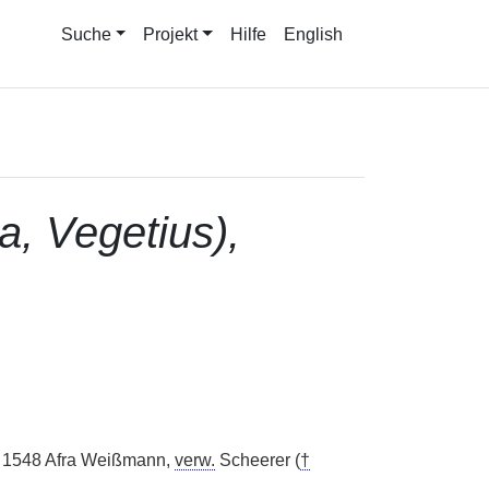
Suche
Projekt
Hilfe
English
da, Vegetius),
1548 Afra Weißmann,
verw.
Scheerer (
†