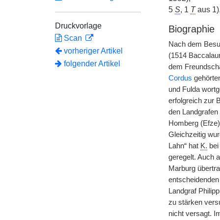
5
S
, 1
T
aus 1)
Druckvorlage
Biographie
Scan
Nach dem Besuc
vorheriger Artikel
(1514 Baccalaur
folgender Artikel
dem Freundscha
Cordus
gehörten
und Fulda wortg
erfolgreich zur 
den Landgrafen 
Homberg (Efze) 
Gleichzeitig wu
Lahn“ hat
K.
bei
geregelt. Auch a
Marburg übertra
entscheidenden 
Landgraf Philip
zu stärken vers
nicht versagt. I