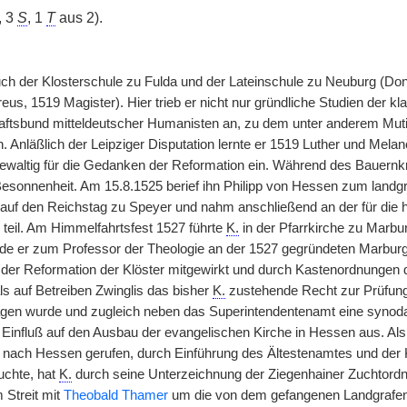
, 3
S
, 1
T
aus 2).
h der Klosterschule zu Fulda und der Lateinschule zu Neuburg (Do
eus, 1519 Magister). Hier trieb er nicht nur gründliche Studien der 
ftsbund mitteldeutscher Humanisten an, zu dem unter anderem Mut
. Anläßlich der Leipziger Disputation lernte er 1519 Luther und Melanc
ewaltig für die Gedanken der Reformation ein. Während des Bauern
Besonnenheit. Am 15.8.1525 berief ihn Philipp von Hessen zum landgräf
auf den Reichstag zu Speyer und nahm anschließend an der für die
teil. Am Himmelfahrtsfest 1527 führte
K.
in der Pfarrkirche zu Marbu
rde er zum Professor der Theologie an der 1527 gegründeten Marburge
 der Reformation der Klöster mitgewirkt und durch Kastenordnungen d
ls auf Betreiben Zwinglis das bisher
K.
zustehende Recht zur Prüfung 
gen wurde und zugleich neben das Superintendentenamt eine synoda
Einfluß auf den Ausbau der evangelischen Kirche in Hessen aus. Als 
p nach Hessen gerufen, durch Einführung des Ältestenamtes und der
uchte, hat
K.
durch seine Unterzeichnung der Ziegenhainer Zuchtor
m Streit mit
Theobald Thamer
um die von dem gefangenen Landgrafen