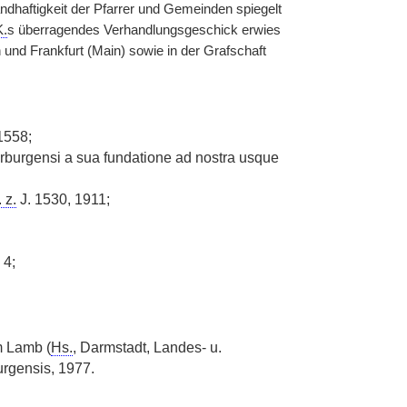
dhaftigkeit der Pfarrer und Gemeinden spiegelt
K.
s überragendes Verhandlungsgeschick erwies
 und Frankfurt (Main) sowie in der Grafschaft
 1558;
arburgensi a sua fundatione ad nostra usque
. z.
J. 1530, 1911;
 4;
m Lamb (
Hs.
, Darmstadt, Landes- u.
rgensis, 1977.