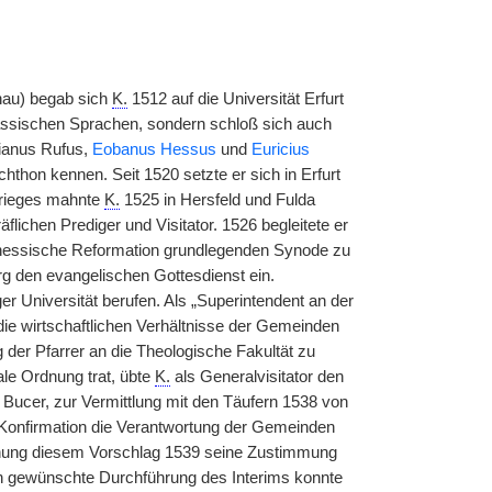
nau) begab sich
K.
1512 auf die Universität Erfurt
klassischen Sprachen, sondern schloß sich auch
ianus Rufus,
Eobanus Hessus
und
Euricius
hthon kennen. Seit 1520 setzte er sich in Erfurt
krieges mahnte
K.
1525 in Hersfeld und Fulda
lichen Prediger und Visitator. 1526 begleitete er
 hessische Reformation grundlegenden Synode zu
rg den evangelischen Gottesdienst ein.
r Universität berufen. Als „Superintendent an der
ie wirtschaftlichen Verhältnisse der Gemeinden
der Pfarrer an die Theologische Fakultät zu
le Ordnung trat, übte
K.
als Generalvisitator den
Bucer, zur Vermittlung mit den Täufern 1538 von
 Konfirmation die Verantwortung der Gemeinden
dnung diesem Vorschlag 1539 seine Zustimmung
 gewünschte Durchführung des Interims konnte