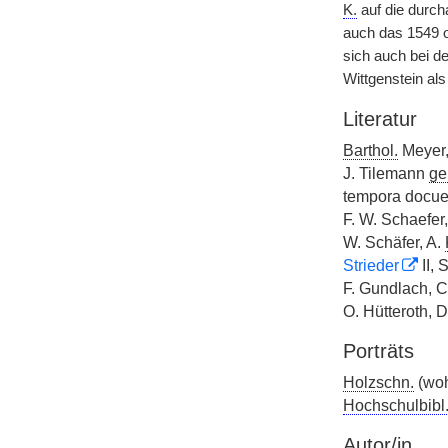
K.
auf die durch
auch das 1549 
sich auch bei d
Wittgenstein als 
Literatur
Barthol.
Meyer, 
J. Tilemann
ge
tempora docuer
F. W. Schaefer
W. Schäfer, A.
Strieder
II, 
F. Gundlach, 
O. Hütteroth, D
Porträts
Holzschn.
(wo
Hochschulbibl
Autor/in