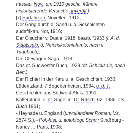
nassau.
Nov.
, um 1910 geschr., frühere
historisierende Versuche
unveröff.
)
;
[7]
Südafrikan.
Novellen, 1913;
Der Gang durch d. Sand
u. a.
Geschichten
südafrikan. Not, 1916;
Der Ölsucher
v.
Duala, 1918,
bearb.
²1933
(
i. A.
d.
Staatssekr.
d. Reichskolonialamts, nach e.
Tagebuch)
;
Die Olewagen-Saga, 1918;
Das
dt.
Südwester-Buch, 1929
(
dt.
Schicksale, nach
Berr.
)
;
Der Richter in der Karu
u. a.
Geschichten, 1930;
Lüderitzland, 7 Begebenheiten, 1934,
u. d. T.
Geschichten aus Südwest-Afrika 1951;
Kaffernland, e.
dt.
Sage, in:
Dt.
Rdsch.
62, 1936,
als
Buch
1961;
- Heynade u. England (
unvollendeter Roman,
Ms.
2574 S.). -
Pol.
-
hist.
u. autobiogr.
Schrr.
:
Straßburg -
Nancy … Paris, 1908;