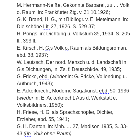
M. Herrmann-Neiße, Gekonnte Barbarei, zu … Volk
o.
Raum, in: Frankfurter
Ztg.
v.
31.10.1926;
G. K. Brand, H.
G.
, mit
Bibliogr.
v.
E. Metelmann, in:
Die schöne
Lit.
27, 1926, S. 529-37;
H. Pongs, in: Dichtung u. Volkstum 35, 1934, S. 205
ff., 393 ff.;
E. Kirsch, H.
G.
s Volk
o.
Raum als Bildungsroman,
ebd.
38, 1937;
W. Lautzsch, Der nord. Mensch u. d. Landschaft in
G.
s Dichtungen, in:
Zs.
f.
Deutschkde.
49, 1935;
G. Fricke,
ebd.
(
wieder
in: G. Fricke, Vollendung u.
Aufbruch, 1943);
E. Ackerknecht, Moderne Sagakunst,
ebd.
50, 1936
(
wieder
in: E. Ackerknecht, Aus d. Werkstatt e.
Volksbildners, 1950);
H. Friese, H.
G.
als Sprachschöpfer, Dichter,
Erzieher,
ebd.
55, 1941;
G. H. Danton, in:
Mhh.
… 27, Madison 1935, S. 33-
43
(
üb.
Volk ohne Raum)
;