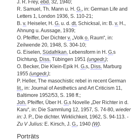
J. R. Frey,
ebd.
32, 1940;
R. Samuel, Th. Mann u. H.
G.
, in: German Life and
Letters 1, London 1936, S. 110-21;
B.
v.
Heiseler, H.
G.
u. d.
dt.
Schicksal, in: B.
v.
H.,
Ahnung u. Aussage, 1939;
O. Pfeiffer, Der Dichter
v.
„Volk
o.
Raum“, in:
Zeilwende 20, 1948, S. 304-10;
G. Eiselen,
Südafrikan.
Lebensform in H.
G.
s
Dichtung,
Diss.
Tübingen 1951
(
ungedr.
)
;
O. Becker, Die Klein-Epik H.
G.
s,
Diss.
Marburg
1955
(
ungedr.
)
;
P. Heller, The masochistic rebel in recent German
lit.
, in: Journal of Aesthetics and Art Criticism 11,
Baltimore 1952/53, S. 198 ff.;
Joh.
Pfeiffer, Über H.
G.
s Novelle „Der Richter in d.
Karu“, in: Die Sammlung 12, 1957, S. 74-80,
wieder
in:
J. P., Die dichter. Wirklichkeit, 1962, S. 94-113. -
Zu V Julius:
E. Kirsch, J.
G.
, 1940
(
W
).
Porträts