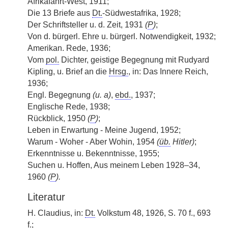
Afrikafahrt-West, 1911;
Die 13 Briefe aus
Dt.
-Südwestafrika, 1928;
Der Schriftsteller u. d. Zeit, 1931
(
P
)
;
Von d. bürgerl. Ehre u. bürgerl. Notwendigkeit, 1932;
Amerikan. Rede, 1936;
Vom
pol.
Dichter, geistige Begegnung mit Rudyard
Kipling, u. Brief an die
Hrsg.
, in: Das Innere Reich,
1936;
Engl. Begegnung
(u. a)
,
ebd.
, 1937;
Englische Rede, 1938;
Rückblick, 1950
(
P
)
;
Leben in Erwartung - Meine Jugend, 1952;
Warum - Woher - Aber Wohin, 1954
(
üb.
Hitler)
;
Erkenntnisse u. Bekenntnisse, 1955;
Suchen u. Hoffen, Aus meinem Leben 1928–34,
1960
(
P
).
Literatur
H. Claudius, in:
Dt.
Volkstum 48, 1926, S. 70 f., 693
f.;