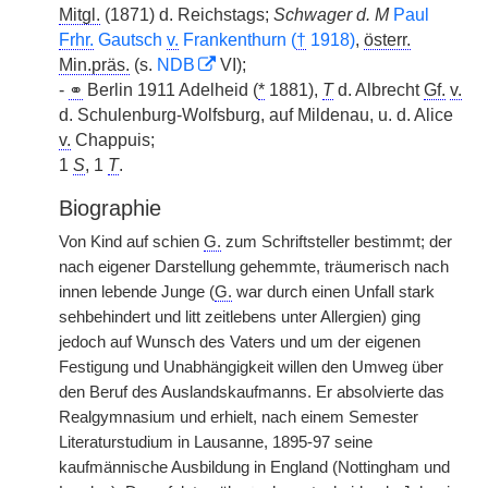
Mitgl.
(1871) d. Reichstags;
Schwager d. M
Paul
Frhr.
Gautsch
v.
Frankenthurn (
†
1918)
,
österr.
Min.präs.
(s.
NDB
VI);
-
⚭
Berlin 1911 Adelheid (
*
1881),
T
d. Albrecht
Gf.
v.
d. Schulenburg-Wolfsburg, auf Mildenau, u. d. Alice
v.
Chappuis;
1
S
, 1
T
.
Biographie
Von Kind auf schien
G.
zum Schriftsteller bestimmt; der
nach eigener Darstellung gehemmte, träumerisch nach
innen lebende Junge (
G.
war durch einen Unfall stark
sehbehindert und litt zeitlebens unter Allergien) ging
jedoch auf Wunsch des Vaters und um der eigenen
Festigung und Unabhängigkeit willen den Umweg über
den Beruf des Auslandskaufmanns. Er absolvierte das
Realgymnasium und erhielt, nach einem Semester
Literaturstudium in Lausanne, 1895-97 seine
kaufmännische Ausbildung in England (Nottingham und