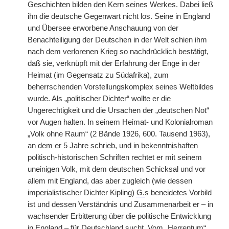
Geschichten bilden den Kern seines Werkes. Dabei ließ
ihn die deutsche Gegenwart nicht los. Seine in England
und Übersee erworbene Anschauung von der
Benachteiligung der Deutschen in der Welt schien ihm
nach dem verlorenen Krieg so nachdrücklich bestätigt,
daß sie, verknüpft mit der Erfahrung der Enge in der
Heimat (im Gegensatz zu Südafrika), zum
beherrschenden Vorstellungskomplex seines Weltbildes
wurde. Als „politischer Dichter“ wollte er die
Ungerechtigkeit und die Ursachen der „deutschen Not“
vor Augen halten. In seinem Heimat- und Kolonialroman
„Volk ohne Raum“ (2 Bände 1926, 600. Tausend 1963),
an dem er 5 Jahre schrieb, und in bekenntnishaften
politisch-historischen Schriften rechtet er mit seinem
uneinigen Volk, mit dem deutschen Schicksal und vor
allem mit England, das aber zugleich (wie dessen
imperialistischer Dichter Kipling)
G.
s beneidetes Vorbild
ist und dessen Verständnis und Zusammenarbeit er – in
wachsender Erbitterung über die politische Entwicklung
in England – für Deutschland sucht. Vom „Herrentum“