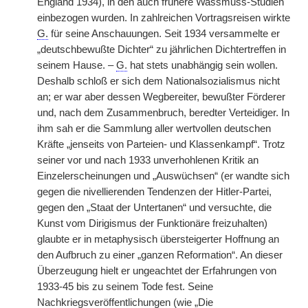
England 1934), in den auch frühere Wassmuss-Studien
einbezogen wurden. In zahlreichen Vortragsreisen wirkte
G.
für seine Anschauungen. Seit 1934 versammelte er
„deutschbewußte Dichter“ zu jährlichen Dichtertreffen in
seinem Hause. –
G.
hat stets unabhängig sein wollen.
Deshalb schloß er sich dem Nationalsozialismus nicht
an; er war aber dessen Wegbereiter, bewußter Förderer
und, nach dem Zusammenbruch, beredter Verteidiger. In
ihm sah er die Sammlung aller wertvollen deutschen
Kräfte „jenseits von Parteien- und Klassenkampf“. Trotz
seiner vor und nach 1933 unverhohlenen Kritik an
Einzelerscheinungen und „Auswüchsen“ (er wandte sich
gegen die nivellierenden Tendenzen der Hitler-Partei,
gegen den „Staat der Untertanen“ und versuchte, die
Kunst vom Dirigismus der Funktionäre freizuhalten)
glaubte er in metaphysisch übersteigerter Hoffnung an
den Aufbruch zu einer „ganzen Reformation“. An dieser
Überzeugung hielt er ungeachtet der Erfahrungen von
1933-45 bis zu seinem Tode fest. Seine
Nachkriegsveröffentlichungen (wie „Die