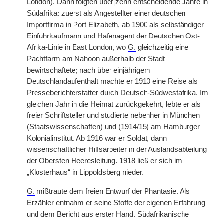
London). Dann folgten über
|
zehn entscheidende Jahre in
Südafrika: zuerst als Angestellter einer deutschen
Importfirma in Port Elizabeth, ab 1900 als selbständiger
Einfuhrkaufmann und Hafenagent der Deutschen Ost-
Afrika-Linie in East London, wo
G.
gleichzeitig eine
Pachtfarm am Nahoon außerhalb der Stadt
bewirtschaftete; nach über einjährigem
Deutschlandaufenthalt machte er 1910 eine Reise als
Presseberichterstatter durch Deutsch-Südwestafrika. Im
gleichen Jahr in die Heimat zurückgekehrt, lebte er als
freier Schriftsteller und studierte nebenher in München
(Staatswissenschaften) und (1914/15) am Hamburger
Kolonialinstitut. Ab 1916 war er Soldat, dann
wissenschaftlicher Hilfsarbeiter in der Auslandsabteilung
der Obersten Heeresleitung. 1918 ließ er sich im
„Klosterhaus“ in Lippoldsberg nieder.
G.
mißtraute dem freien Entwurf der Phantasie. Als
Erzähler entnahm er seine Stoffe der eigenen Erfahrung
und dem Bericht aus erster Hand. Südafrikanische