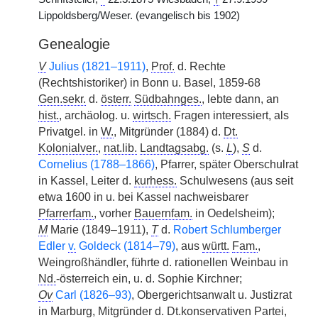
Lippoldsberg/Weser. (evangelisch bis 1902)
Genealogie
V
Julius (1821–1911)
,
Prof.
d. Rechte
(Rechtshistoriker) in Bonn u. Basel, 1859-68
Gen.sekr.
d.
österr.
Südbahnges.
, lebte dann, an
hist.
, archäolog. u.
wirtsch.
Fragen interessiert, als
Privatgel. in
W.
, Mitgründer (1884) d.
Dt.
Kolonialver.
,
nat.lib.
Landtagsabg.
(s.
L
),
S
d.
Cornelius (1788–1866)
, Pfarrer, später Oberschulrat
in Kassel, Leiter d.
kurhess.
Schulwesens (aus seit
etwa 1600 in u. bei Kassel nachweisbarer
Pfarrerfam.
, vorher
Bauernfam.
in Oedelsheim);
M
Marie (1849–1911),
T
d.
Robert Schlumberger
Edler
v.
Goldeck (1814–79)
, aus
württ.
Fam.
,
Weingroßhändler, führte d. rationellen Weinbau in
Nd.
-österreich ein, u. d. Sophie Kirchner;
Ov
Carl (1826–93)
, Obergerichtsanwalt u. Justizrat
in Marburg, Mitgründer d. Dt.konservativen Partei,