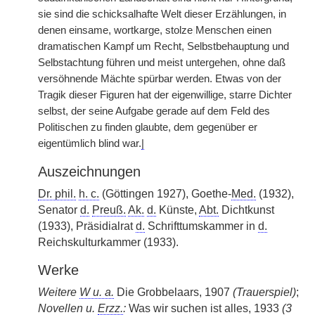
sie sind die schicksalhafte Welt dieser Erzählungen, in
denen einsame, wortkarge, stolze
|
Menschen einen
dramatischen Kampf um Recht, Selbstbehauptung und
Selbstachtung führen und meist untergehen, ohne daß
versöhnende Mächte spürbar werden. Etwas von der
Tragik dieser Figuren hat der eigenwillige, starre Dichter
selbst, der seine Aufgabe gerade auf dem Feld des
Politischen zu finden glaubte, dem gegenüber er
eigentümlich blind war.
|
Auszeichnungen
Dr. phil.
h. c.
(Göttingen 1927), Goethe-
Med.
(1932),
Senator
d.
Preuß.
Ak.
d.
Künste,
Abt.
Dichtkunst
(1933), Präsidialrat
d.
Schrifttumskammer in
d.
Reichskulturkammer (1933).
Werke
Weitere
W u. a.
Die Grobbelaars, 1907
(Trauerspiel)
;
Novellen u.
Erzz.
:
Was wir suchen ist alles, 1933
(3