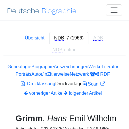
Deutsche
Biographie
Übersicht
NDB
7 (1966)
ADB
NDB
-online
Genealogie
Biographie
Auszeichnungen
Werke
Literatur
Porträts
Autor/in
Zitierweise
Netzwerk
RDF
Druckfassung
Druckvorlage
Scan
vorheriger Artikel
folgender Artikel
Grimm
,
Hans
Emil Wilhelm
Schriftsteller,
*
22.3.1875 Wiesbaden,
†
27.9.1959