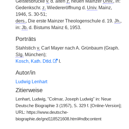
Geistesbrücke
v.
d. alten
z.
neuen Mainzer
Univ.
, in:
Gedenkschr.
z.
Wiedereröffnung d.
Univ.
Mainz,
1946, S. 30-51;
ders.
, Die erste Mainzer Theologenschule d. 19.
Jh.
,
in:
Jb.
d. Bistums Mainz 6, 1953.
Porträts
Stahlstich
v.
Carl Mayer nach A. Grünbaum (Graph.
Slg.
München);
Kosch, Kath. Dtld.
I.
Autor/in
Ludwig Lenhart
Zitierweise
Lenhart, Ludwig, "Colmar, Joseph Ludwig" in: Neue
Deutsche Biographie 3 (1957), S. 329 f. [Online-Version];
URL: https://www.deutsche-
biographie.de/gnd118521608.html#ndbcontent