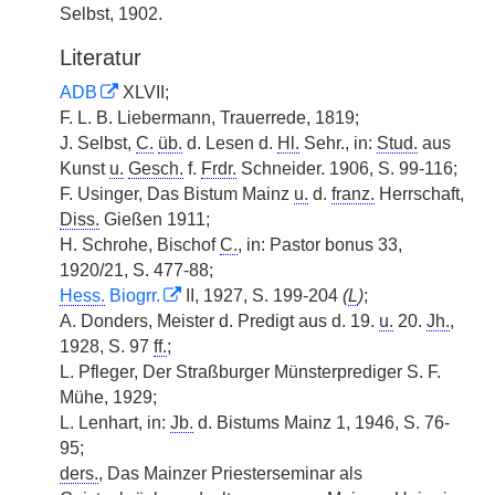
Selbst, 1902.
Literatur
ADB
XLVII;
F. L. B. Liebermann, Trauerrede, 1819;
J. Selbst,
C.
üb.
d. Lesen d.
Hl.
Sehr., in:
Stud.
aus
Kunst
u.
Gesch.
f.
Frdr.
Schneider. 1906, S. 99-116;
F. Usinger, Das Bistum Mainz
u.
d.
franz.
Herrschaft,
Diss.
Gießen 1911;
H. Schrohe, Bischof
C.
, in: Pastor bonus 33,
1920/21, S. 477-88;
Hess.
Biogrr.
II, 1927, S. 199-204
(
L
)
;
A. Donders, Meister d. Predigt aus d. 19.
u.
20.
Jh.
,
1928, S. 97
ff.
;
L. Pfleger, Der Straßburger Münsterprediger S. F.
Mühe, 1929;
L. Lenhart, in:
Jb.
d. Bistums Mainz 1, 1946, S. 76-
95;
ders.
, Das Mainzer Priesterseminar als