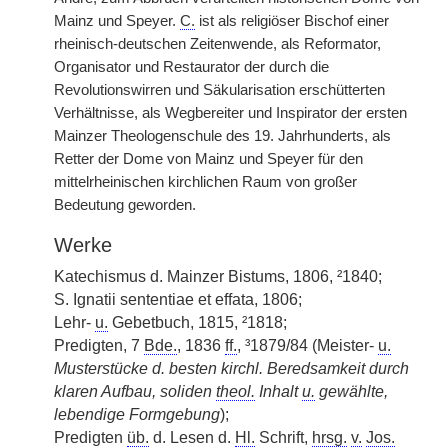
Mainz und Speyer.
C.
ist als religiöser Bischof einer
rheinisch-deutschen Zeitenwende, als Reformator,
Organisator und Restaurator der durch die
Revolutionswirren und Säkularisation erschütterten
Verhältnisse, als Wegbereiter und Inspirator der ersten
Mainzer Theologenschule des 19. Jahrhunderts, als
Retter der Dome von Mainz und Speyer für den
mittelrheinischen kirchlichen Raum von großer
Bedeutung geworden.
Werke
Katechismus d. Mainzer Bistums, 1806, ²1840;
S. Ignatii sententiae et effata, 1806;
Lehr-
u.
Gebetbuch, 1815, ²1818;
Predigten, 7
Bde.
, 1836
ff.
, ³1879/84 (Meister-
u.
Musterstücke d. besten kirchl. Beredsamkeit durch
klaren Aufbau, soliden
theol.
Inhalt
u.
gewählte,
lebendige Formgebung
);
Predigten
üb.
d. Lesen d.
Hl.
Schrift,
hrsg.
v.
Jos.