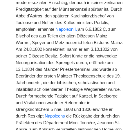
modern-sozialen Einschlag, der auch in seiner zeitnahen
Predigttätigkeit auf der Münsterkanzel spürbar ist. Durch
Abbe d'Astros, den späteren Kardinalerzbischof von
Toulouse und Neffen des Kultusministers Portalis,
empfohlen, ernannte
Napoleon I.
|
am 6.6.1802
C.
zum
Bischof des aus Teilen der alten Diözesen Mainz,
Worms, Speyer und Metz neuerrichteten Bistums Mainz.
Am 24.8.1802 konsekriert, nahm er am 3.10.1802 von
seiner Diözese Besitz. Sofort führte er die notwendige
Neuorganisation des Sprengels durch, eröffnete am
13.1.1804 das Mainzer Priesterseminar und wurde so
Begründer der ersten Mainzer Theologenschule des 19.
Jahrhunderts, die der biblischen, scholastischen und
infallibilistisch orientierten Theologie Wegbereiter wurde.
Durch formgebende Tätigkeit auf Kanzel, in Seelsorge
und Visitationen wurde er Reformator in
strengkirchlichem Sinne. 1803 und 1806 erwirkte er
durch Reskript
Napoleons
die Rückgabe der durch den
Präfekten des Département Mont Tonnère, Jeanbon St.
André, zum Abbruch verurteilten historischen Dome von