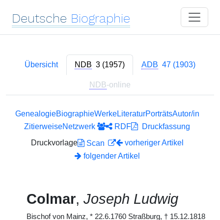
Deutsche
Biographie
Übersicht
NDB
3 (1957)
ADB
47 (1903)
NDB
-online
Genealogie
Biographie
Werke
Literatur
Porträts
Autor/in
Zitierweise
Netzwerk
RDF
Druckfassung
Druckvorlage
vorheriger Artikel
Scan
folgender Artikel
Colmar
,
Joseph Ludwig
Bischof von Mainz,
*
22.6.1760 Straßburg,
†
15.12.1818