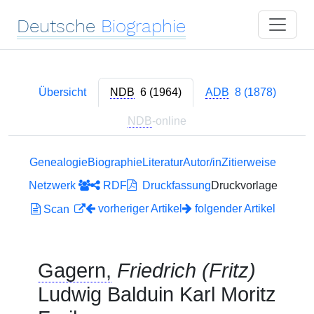
Deutsche
Biographie
Übersicht
NDB
6 (1964)
ADB
8 (1878)
NDB
-online
Genealogie
Biographie
Literatur
Autor/in
Zitierweise
Netzwerk
RDF
Druckfassung
Druckvorlage
vorheriger Artikel
folgender Artikel
Scan
Gagern,
Friedrich (Fritz)
Ludwig Balduin Karl Moritz