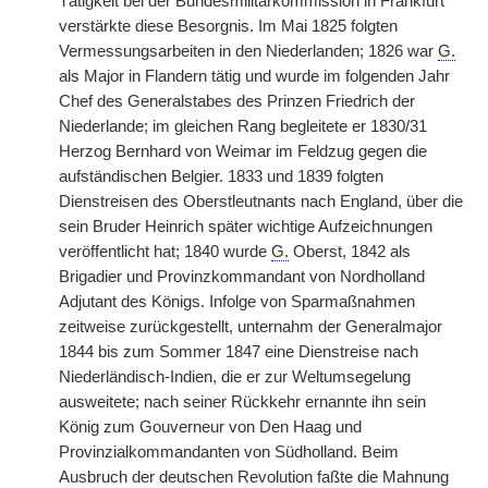
Tätigkeit bei der Bundesmilitärkommission in Frankfurt
verstärkte diese Besorgnis. Im Mai 1825 folgten
Vermessungsarbeiten in den Niederlanden; 1826 war
G.
als Major in Flandern tätig und wurde im folgenden Jahr
Chef des Generalstabes des Prinzen Friedrich der
Niederlande; im gleichen Rang begleitete er 1830/31
Herzog Bernhard von Weimar im Feldzug gegen die
aufständischen Belgier. 1833 und 1839 folgten
Dienstreisen des Oberstleutnants
|
nach England, über die
sein Bruder Heinrich später wichtige Aufzeichnungen
veröffentlicht hat; 1840 wurde
G.
Oberst, 1842 als
Brigadier und Provinzkommandant von Nordholland
Adjutant des Königs. Infolge von Sparmaßnahmen
zeitweise zurückgestellt, unternahm der Generalmajor
1844 bis zum Sommer 1847 eine Dienstreise nach
Niederländisch-Indien, die er zur Weltumsegelung
ausweitete; nach seiner Rückkehr ernannte ihn sein
König zum Gouverneur von Den Haag und
Provinzialkommandanten von Südholland. Beim
Ausbruch der deutschen Revolution faßte die Mahnung