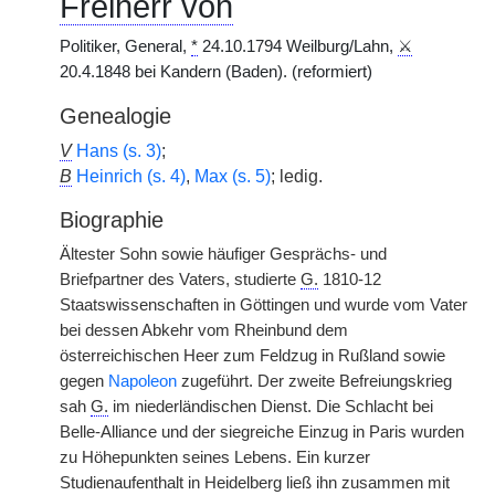
Freiherr von
Politiker, General,
*
24.10.1794 Weilburg/Lahn,
⚔
20.4.1848 bei Kandern (Baden). (reformiert)
Genealogie
V
Hans (s. 3)
;
B
Heinrich (s. 4)
,
Max (s. 5)
; ledig.
Biographie
Ältester Sohn sowie häufiger Gesprächs- und
Briefpartner des Vaters, studierte
G.
1810-12
Staatswissenschaften in Göttingen und wurde vom Vater
bei dessen Abkehr vom Rheinbund dem
österreichischen Heer zum Feldzug in Rußland sowie
gegen
Napoleon
zugeführt. Der zweite Befreiungskrieg
sah
G.
im niederländischen Dienst. Die Schlacht bei
Belle-Alliance und der siegreiche Einzug in Paris wurden
zu Höhepunkten seines Lebens. Ein kurzer
Studienaufenthalt in Heidelberg ließ ihn zusammen mit