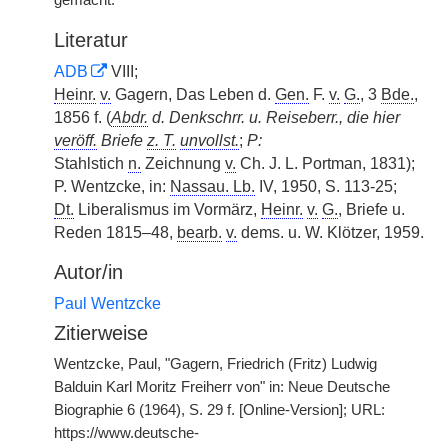
gemacht.
Literatur
ADB
VIII;
Heinr.
v.
Gagern, Das Leben d.
Gen.
F.
v.
G.
, 3
Bde.
,
1856 f. (
Abdr.
d. Denkschrr. u. Reiseberr., die hier
veröff.
Briefe
z. T.
unvollst.
;
P:
Stahlstich
n.
Zeichnung
v.
Ch. J. L. Portman, 1831);
P. Wentzcke, in:
Nassau. Lb.
IV, 1950, S. 113-25;
Dt.
Liberalismus im Vormärz,
Heinr.
v.
G.
, Briefe u.
Reden 1815–48,
bearb.
v.
dems. u. W. Klötzer, 1959.
Autor/in
Paul Wentzcke
Zitierweise
Wentzcke, Paul, "Gagern, Friedrich (Fritz) Ludwig
Balduin Karl Moritz Freiherr von" in: Neue Deutsche
Biographie 6 (1964), S. 29 f. [Online-Version]; URL:
https://www.deutsche-