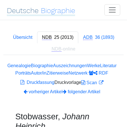
Deutsche
Biographie
Übersicht
NDB
25 (2013)
ADB
36 (1893)
NDB
-online
Genealogie
Biographie
Auszeichnungen
Werke
Literatur
Porträts
Autor/in
Zitierweise
Netzwerk
RDF
Druckfassung
Druckvorlage
Scan
vorheriger Artikel
folgender Artikel
Stobwasser,
Johann
Heinrich