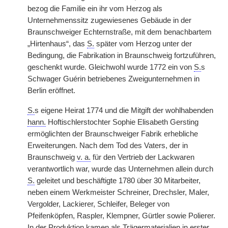
bezog die Familie ein ihr vom Herzog als
Unternehmenssitz zugewiesenes Gebäude in der
Braunschweiger Echternstraße, mit dem benachbartem
„Hirtenhaus“, das
S.
später vom Herzog unter der
Bedingung, die Fabrikation in Braunschweig fortzuführen,
geschenkt wurde. Gleichwohl wurde 1772 ein von
S.
s
Schwager Guérin betriebenes Zweigunternehmen in
Berlin eröffnet.
S.
s eigene Heirat 1774 und die Mitgift der wohlhabenden
hann.
Hoftischlerstochter Sophie Elisabeth Gersting
ermöglichten der Braunschweiger Fabrik erhebliche
Erweiterungen. Nach dem Tod des Vaters, der in
Braunschweig
v. a.
für den Vertrieb der Lackwaren
verantwortlich war, wurde das Unternehmen allein durch
S.
geleitet und beschäftigte 1780 über 30 Mitarbeiter,
neben einem Werkmeister Schreiner, Drechsler, Maler,
Vergolder, Lackierer, Schleifer, Beleger von
Pfeifenköpfen, Raspler, Klempner, Gürtler sowie Polierer.
In der Produktion kamen als Trägermaterialien in erster