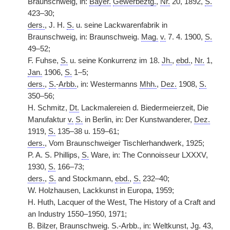
Braunschweig, in:
Bayer.
Gewerbeztg.
,
Nr.
20, 1892,
S.
423–30;
ders.
, J. H.
S.
u. seine Lackwarenfabrik in
Braunschweig, in: Braunschweig.
Mag.
v.
7. 4. 1900,
S.
49–52;
F. Fuhse,
S.
u. seine Konkurrenz im 18.
Jh.
,
ebd.
,
Nr.
1,
Jan.
1906,
S.
1–5;
ders.
,
S.
-
Arbb.
, in: Westermanns
Mhh.
,
Dez.
1908,
S.
350–56;
H. Schmitz,
Dt.
Lackmalereien d. Biedermeierzeit, Die
Manufaktur
v.
S.
in Berlin, in: Der Kunstwanderer,
Dez.
1919,
S.
135–38 u. 159–61;
ders.
, Vom Braunschweiger Tischlerhandwerk, 1925;
P. A. S. Phillips,
S.
Ware, in: The Connoisseur LXXXV,
1930,
S.
166–73;
ders.
,
S.
and Stockmann,
ebd.
,
S.
232–40;
W. Holzhausen, Lackkunst in Europa, 1959;
H. Huth, Lacquer of the West, The History of a Craft and
an Industry 1550–1950, 1971;
B. Bilzer, Braunschweig.
S.
-
Arbb.
, in: Weltkunst,
Jg.
43,