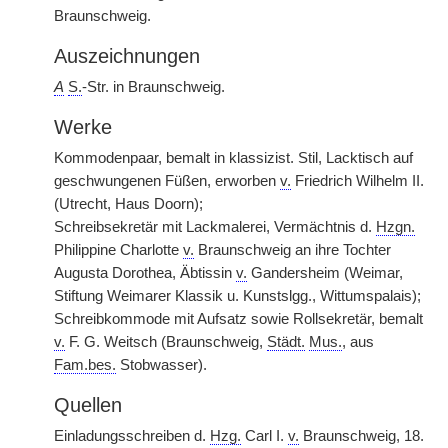
Braunschweig.
Auszeichnungen
A
S.
-Str. in Braunschweig.
Werke
Kommodenpaar, bemalt in klassizist. Stil, Lacktisch auf
geschwungenen Füßen, erworben
v.
Friedrich Wilhelm II.
(Utrecht, Haus Doorn);
Schreibsekretär mit Lackmalerei, Vermächtnis d.
Hzgn.
Philippine Charlotte
v.
Braunschweig an ihre Tochter
Augusta Dorothea, Äbtissin
v.
Gandersheim (Weimar,
Stiftung Weimarer Klassik u. Kunstslgg., Wittumspalais);
Schreibkommode mit Aufsatz sowie Rollsekretär, bemalt
v.
F. G. Weitsch (Braunschweig,
Städt.
Mus.
, aus
Fam.bes.
Stobwasser).
Quellen
Einladungsschreiben d.
Hzg.
Carl I.
v.
Braunschweig, 18.