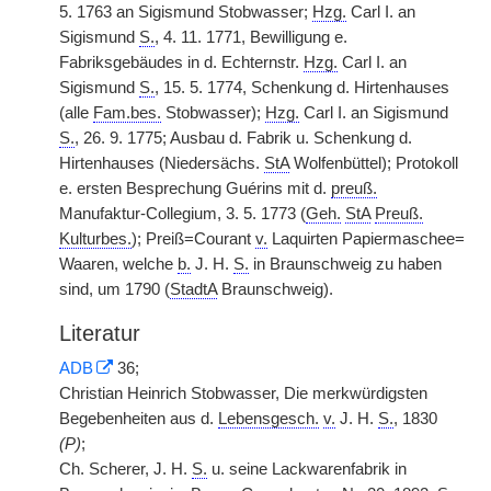
5. 1763 an Sigismund Stobwasser;
Hzg.
Carl I. an
Sigismund
S.
, 4. 11. 1771, Bewilligung e.
Fabriksgebäudes in d. Echternstr.
Hzg.
Carl I. an
Sigismund
S.
, 15. 5. 1774, Schenkung d. Hirtenhauses
(alle
Fam.bes.
Stobwasser);
Hzg.
Carl I. an Sigismund
S.
, 26. 9. 1775; Ausbau d. Fabrik u. Schenkung d.
Hirtenhauses (Niedersächs.
StA
Wolfenbüttel); Protokoll
e. ersten Besprechung Guérins mit d.
preuß.
Manufaktur-Collegium, 3. 5. 1773 (
Geh.
StA
Preuß.
Kulturbes.
); Preiß=Courant
v.
Laquirten Papiermaschee=
Waaren, welche
b.
J. H.
S.
in Braunschweig zu haben
sind, um 1790 (
StadtA
Braunschweig).
Literatur
ADB
36;
Christian Heinrich Stobwasser, Die merkwürdigsten
Begebenheiten aus d.
Lebensgesch.
v.
J. H.
S.
, 1830
(P)
;
Ch. Scherer, J. H.
S.
u. seine Lackwarenfabrik in