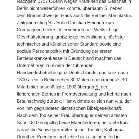
Nachdem 1797 Guérin wegen Krankheit das Geschäft in
Berlin nicht weiterführen konnte, übernahm
S.
neben
dem Braunschweiger Haus auch die Berliner Manufaktur.
Zeitgleich stieg
S.
s Sohn Christian Heinrich zum
Compagnon beider Unternehmen auf. Weitsichtige
Geschäftsführung, großzügige Investitionen, höchster
technischer und künstlerischer Standard sowie eine
soziale Personalpolitik mit Gründung der ersten
Betriebskrankenkasse in Deutschland machten das
Unternehmen zu einem der führenden
Handwerksbetriebe ganz Deutschlands, das kurz nach
1800 allein in Berlin neben 30 Malern noch mehr als 40
Mitarbeiter beschäftigte. 1802 übergab
S.
den
florierenden Betrieb in Fremdverwaltung und kehrte nach
Braunschweig zurück. Hier widmete er sich nun
v. a.
der
von ihm gegründeten pietistischen Bibelgesellschaft.
Nach dem Tod seiner Frau übertrug er seinem ältesten
Sohn 1810 endgültig beide Manufakturen, heiratete kurz
darauf die Schwiegermutter seiner Tochter, Katharina
Dorothea Roentgen, und lebte bis zu seinem Tod in