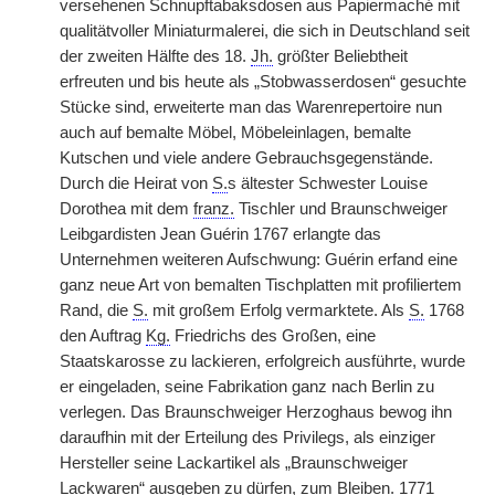
versehenen Schnupftabaksdosen aus Papiermaché mit
qualitätvoller Miniaturmalerei, die sich in Deutschland seit
der zweiten Hälfte des 18.
Jh.
größter Beliebtheit
erfreuten und bis heute als „Stobwasserdosen“ gesuchte
Stücke sind, erweiterte man das Warenrepertoire nun
auch auf bemalte Möbel, Möbeleinlagen, bemalte
Kutschen und viele andere Gebrauchsgegenstände.
Durch die Heirat von
S.
s ältester Schwester Louise
Dorothea mit dem
franz.
Tischler und Braunschweiger
Leibgardisten Jean Guérin 1767 erlangte das
Unternehmen weiteren Aufschwung: Guérin erfand eine
ganz neue Art von bemalten Tischplatten mit profiliertem
Rand, die
S.
mit großem Erfolg vermarktete. Als
S.
1768
den Auftrag
Kg.
Friedrichs des Großen, eine
Staatskarosse zu lackieren, erfolgreich ausführte, wurde
er eingeladen, seine Fabrikation ganz nach Berlin zu
verlegen. Das Braunschweiger Herzoghaus bewog ihn
daraufhin mit der Erteilung des Privilegs, als einziger
Hersteller seine Lackartikel als „Braunschweiger
Lackwaren“ ausgeben zu dürfen, zum Bleiben. 1771