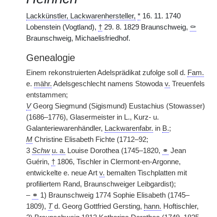
Lackkünstler, Lackwarenhersteller,
*
16. 11. 1740
Lobenstein (Vogtland),
†
29. 8. 1829 Braunschweig,
⚰
Braunschweig, Michaelisfriedhof.
Genealogie
Einem rekonstruierten Adelsprädikat zufolge soll d.
Fam.
e.
mähr.
Adelsgeschlecht namens Stowoda
v.
Treuenfels
entstammen;
V
Georg Siegmund (Sigismund) Eustachius (Stowasser)
(1686–1776), Glasermeister in L., Kurz- u.
Galanteriewarenhändler,
Lackwarenfabr.
in
B.
;
M
Christine Elisabeth Fichte (1712–92;
3
Schw
u. a.
Louise Dorothea (1745–1820,
⚭
Jean
Guérin,
†
1806, Tischler in Clermont-en-Argonne,
entwickelte e. neue Art
v.
bemalten Tischplatten mit
profiliertem Rand, Braunschweiger Leibgardist);
–
⚭
1) Braunschweig 1774 Sophie Elisabeth (1745–
1809),
T
d. Georg Gottfried Gersting,
hann.
Hoftischler,