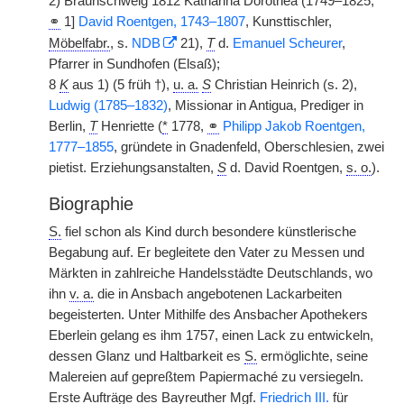
2) Braunschweig 1812 Katharina Dorothea (1749–1825,
⚭
1]
David Roentgen, 1743–1807
, Kunsttischler,
Möbelfabr.
, s.
NDB
21),
T
d.
Emanuel Scheurer
,
Pfarrer in Sundhofen (Elsaß);
8
K
aus 1) (5 früh †),
u. a.
S
Christian Heinrich (s. 2),
Ludwig (1785–1832)
, Missionar in Antigua, Prediger in
Berlin,
T
Henriette (
*
1778,
⚭
Philipp Jakob Roentgen,
1777–1855
, gründete in Gnadenfeld, Oberschlesien, zwei
pietist. Erziehungsanstalten,
S
d. David Roentgen,
s. o.
).
Biographie
S.
fiel schon als Kind durch besondere künstlerische
Begabung auf. Er begleitete den Vater zu Messen und
Märkten in zahlreiche Handelsstädte Deutschlands, wo
ihn
v. a.
die in Ansbach angebotenen Lackarbeiten
begeisterten. Unter Mithilfe des Ansbacher Apothekers
Eberlein gelang es ihm 1757, einen Lack zu entwickeln,
dessen Glanz und Haltbarkeit es
S.
ermöglichte, seine
Malereien auf gepreßtem Papiermaché zu versiegeln.
Erste Aufträge des Bayreuther
Mgf.
Friedrich III.
für