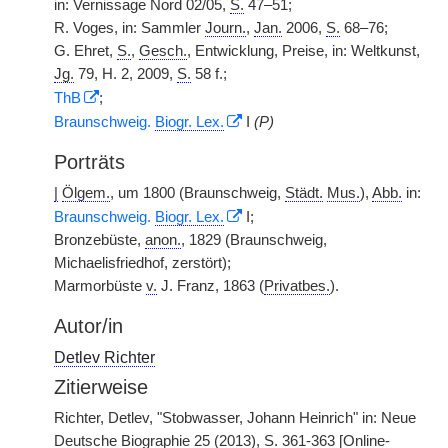
in: Vernissage Nord 02/05,
S.
47–51;
R. Voges, in: Sammler
Journ.
,
Jan.
2006,
S.
68–76;
G. Ehret,
S.
,
Gesch.
, Entwicklung, Preise, in: Weltkunst,
Jg.
79, H. 2, 2009,
S.
58 f.;
ThB
;
Braunschweig.
Biogr. Lex.
I
(P)
Porträts
|
Ölgem.
, um 1800 (Braunschweig,
Städt.
Mus.
),
Abb.
in:
Braunschweig.
Biogr. Lex.
I;
Bronzebüste,
anon.
, 1829 (Braunschweig,
Michaelisfriedhof, zerstört);
Marmorbüste
v.
J. Franz, 1863 (
Privatbes.
).
Autor/in
Detlev Richter
Zitierweise
Richter, Detlev, "Stobwasser, Johann Heinrich" in: Neue
Deutsche Biographie 25 (2013), S. 361-363 [Online-