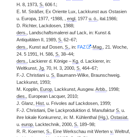
H. 8, 1973,
S.
606 f.;
E. M. Sträßer, Ex Oriente Lux, Lackkunst aus Ostasien
u. Europa, 1977, ⁴1988, ,
engl.
1977
u. ö.
, ital.1986;
D. Richter, Lackdosen, 1988;
ders.
, Landschaftsmalerei auf Lack, in: Kunst &
Antiquitäten II, 1989,
S.
62–67;
ders.
, Kunst auf Dosen,
S.
, in:
FAZ
-
Mag.
, 21. Woche,
24. 5 1991, H. 586,
S.
38–44;
ders.
, Lackierer d. Könige –
Kg.
d. Lackierer, in:
Weltkunst,
Jg.
70, H. 3, 2000,
S.
464–67;
F.-J. Christiani u.
S.
Baumann-Wilke, Braunschweig.
Lackkunst, 1993;
M. Kopplin,
Europ.
Lackkunst, Ausgew.
Arbb.
, 1998;
dies.
, European Lacquer, 2010;
J. Glanz,
Hist.
u. Frivoles auf Lackdosen, 1999;
F.-J. Christiani, Die Lackproduktion d. Manufaktur
S.
u.
ihre lokale Konkurrenz, in: M. Kühlenthal (
Hg.
),
Ostasiat.
u.
europ.
Lacktechnik, 2000,
S.
189–98;
R. R. Koerner,
S.
, Eine Werkschau mit Werten
v.
Weltruf,