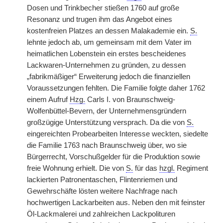
Dosen und Trinkbecher stießen 1760 auf große
Resonanz und trugen ihm das Angebot eines
kostenfreien Platzes an dessen Malakademie ein.
S.
lehnte jedoch ab, um gemeinsam mit dem Vater im
heimatlichen Lobenstein ein erstes bescheidenes
Lackwaren-Unternehmen zu gründen, zu dessen
„fabrikmäßiger“ Erweiterung jedoch die finanziellen
Voraussetzungen fehlten. Die Familie folgte daher 1762
einem Aufruf
Hzg.
Carls I. von Braunschweig-
Wolfenbüttel-Bevern, der Unternehmensgründern
großzügige
|
Unterstützung versprach. Da die von
S.
eingereichten Probearbeiten Interesse weckten, siedelte
die Familie 1763 nach Braunschweig über, wo sie
Bürgerrecht, Vorschußgelder für die Produktion sowie
freie Wohnung erhielt. Die von
S.
für das
hzgl.
Regiment
lackierten Patronentaschen, Flintenriemen und
Gewehrschäfte lösten weitere Nachfrage nach
hochwertigen Lackarbeiten aus. Neben den mit feinster
Öl-Lackmalerei und zahlreichen Lackpolituren