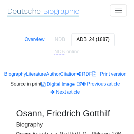
Deutsche
Biographie
Overview
NDB
ADB
24 (1887)
NDB
-online
Biography
Literature
Author
Citation
RDF
Print version
Source in print
Previous article
Digital Image
Next article
Osann, Friedrich Gotthilf
Biography
Osann:
Friedrich Gotthilf
O.
, Philologe, 1794—