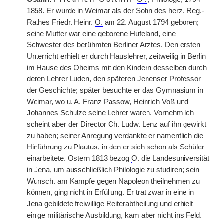
1858. Er wurde in Weimar als der Sohn des herz. Reg.-
Rathes Friedr. Heinr.
O.
am 22. August 1794 geboren;
seine Mutter war eine geborene Hufeland, eine
Schwester des berühmten Berliner Arztes. Den ersten
Unterricht erhielt er durch Hauslehrer, zeitweilig in Berlin
im Hause des Oheims mit den Kindern desselben durch
deren Lehrer Luden, den späteren Jenenser Professor
der Geschichte; später besuchte er das Gymnasium in
Weimar, wo u. A. Franz Passow, Heinrich Voß und
Johannes Schulze seine Lehrer waren. Vornehmlich
scheint aber der Director Ch. Ludw. Lenz auf ihn gewirkt
zu haben; seiner Anregung verdankte er namentlich die
Hinführung zu Plautus, in den er sich schon als Schüler
einarbeitete. Ostern 1813 bezog
O.
die Landesuniversität
in Jena, um ausschließlich Philologie zu studiren; sein
Wunsch, am Kampfe gegen Napoleon theilnehmen zu
können, ging nicht in Erfüllung. Er trat zwar in eine in
Jena gebildete freiwillige Reiterabtheilung und erhielt
einige militärische Ausbildung, kam aber nicht ins Feld.