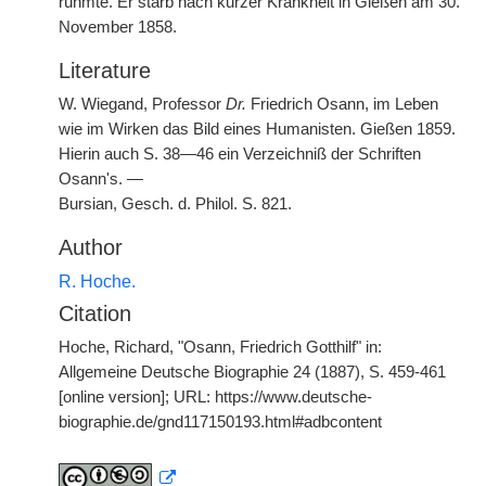
rühmte. Er starb nach kurzer Krankheit in Gießen am 30.
November 1858.
Literature
W. Wiegand, Professor
Dr.
Friedrich Osann, im Leben
wie im Wirken das Bild eines Humanisten. Gießen 1859.
Hierin auch S. 38—46 ein Verzeichniß der Schriften
Osann's. —
Bursian, Gesch. d. Philol. S. 821.
Author
R. Hoche.
Citation
Hoche, Richard, "Osann, Friedrich Gotthilf" in:
Allgemeine Deutsche Biographie 24 (1887), S. 459-461
[online version]; URL: https://www.deutsche-
biographie.de/gnd117150193.html#adbcontent