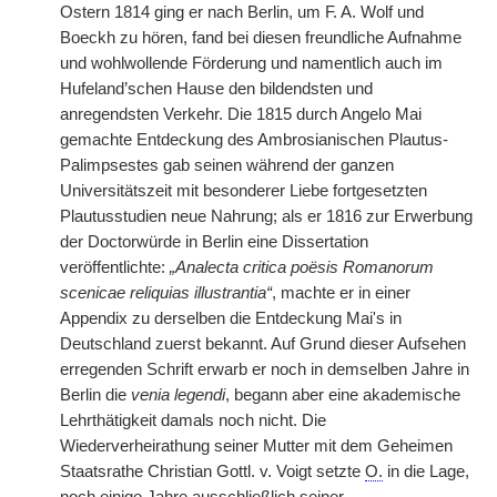
Ostern 1814 ging er nach Berlin, um F. A. Wolf und
Boeckh zu hören, fand bei diesen freundliche Aufnahme
und wohlwollende Förderung und namentlich
|
auch im
Hufeland’schen Hause den bildendsten und
anregendsten Verkehr. Die 1815 durch Angelo Mai
gemachte Entdeckung des Ambrosianischen Plautus-
Palimpsestes gab seinen während der ganzen
Universitätszeit mit besonderer Liebe fortgesetzten
Plautusstudien neue Nahrung; als er 1816 zur Erwerbung
der Doctorwürde in Berlin eine Dissertation
veröffentlichte:
„Analecta critica poësis Romanorum
scenicae reliquias illustrantia“
, machte er in einer
Appendix zu derselben die Entdeckung Mai's in
Deutschland zuerst bekannt. Auf Grund dieser Aufsehen
erregenden Schrift erwarb er noch in demselben Jahre in
Berlin die
venia legendi
, begann aber eine akademische
Lehrthätigkeit damals noch nicht. Die
Wiederverheirathung seiner Mutter mit dem Geheimen
Staatsrathe Christian Gottl. v. Voigt setzte
O.
in die Lage,