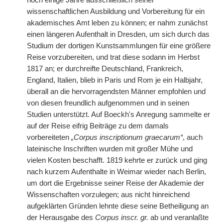
noch einige Jahre ausschließlich seiner
wissenschaftlichen Ausbildung und Vorbereitung für ein
akademisches Amt leben zu können; er nahm zunächst
einen längeren Aufenthalt in Dresden, um sich durch das
Studium der dortigen Kunstsammlungen für eine größere
Reise vorzubereiten, und trat diese sodann im Herbst
1817 an; er durchreifte Deutschland, Frankreich,
England, Italien, blieb in Paris und Rom je ein Halbjahr,
überall an die hervorragendsten Männer empfohlen und
von diesen freundlich aufgenommen und in seinen
Studien unterstützt. Auf Boeckh's Anregung sammelte er
auf der Reise eifrig Beiträge zu dem damals
vorbereiteten
„Corpus inscriptionum graecarum“
, auch
lateinische Inschriften wurden mit großer Mühe und
vielen Kosten beschafft. 1819 kehrte er zurück und ging
nach kurzem Aufenthalte in Weimar wieder nach Berlin,
um dort die Ergebnisse seiner Reise der Akademie der
Wissenschaften vorzulegen; aus nicht hinreichend
aufgeklärten Gründen lehnte diese seine Betheiligung an
der Herausgabe des
Corpus inscr. gr.
ab und veranlaßte