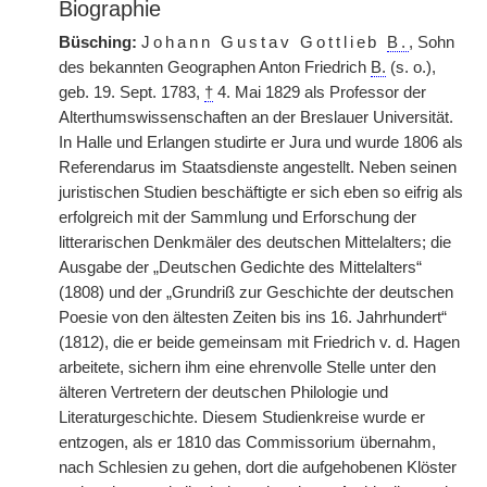
Biographie
Büsching:
Johann Gustav Gottlieb
B.
, Sohn
des bekannten Geographen Anton Friedrich
B.
(s. o.),
geb. 19. Sept. 1783,
†
4. Mai 1829 als Professor der
Alterthumswissenschaften an der Breslauer Universität.
In Halle und Erlangen studirte er Jura und wurde 1806 als
Referendarus im Staatsdienste angestellt. Neben seinen
juristischen Studien beschäftigte er sich eben so eifrig als
erfolgreich mit der Sammlung und Erforschung der
litterarischen Denkmäler des deutschen Mittelalters; die
Ausgabe der „Deutschen Gedichte des Mittelalters“
(1808) und der „Grundriß zur Geschichte der deutschen
Poesie von den ältesten Zeiten bis ins 16. Jahrhundert“
(1812), die er beide gemeinsam mit Friedrich v. d. Hagen
arbeitete, sichern ihm eine ehrenvolle Stelle unter den
älteren Vertretern der deutschen Philologie und
Literaturgeschichte. Diesem Studienkreise wurde er
entzogen, als er 1810 das Commissorium übernahm,
nach Schlesien zu gehen, dort die aufgehobenen Klöster