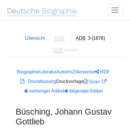
Deutsche
Biographie
Übersicht
NDB
ADB
3 (1876)
NDB
-online
Biographie
Literatur
Autor/in
Zitierweise
RDF
Druckfassung
Druckvorlage
Scan
vorheriger Artikel
folgender Artikel
Büsching, Johann Gustav
Gottlieb