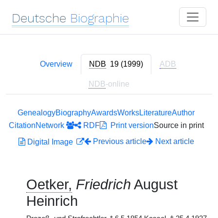
Deutsche
Biographie
Overview
NDB
19 (1999)
ADB
NDB
-online
Genealogy
Biography
Awards
Works
Literature
Author
Citation
Network
RDF
Print version
Source in print
Previous article
Next article
Digital Image
Oetker,
Friedrich
August
Heinrich