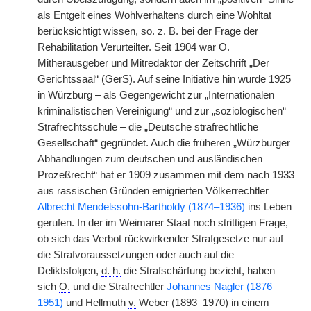
als Entgelt eines Wohlverhaltens durch eine Wohltat
berücksichtigt wissen, so.
z. B.
bei der Frage der
Rehabilitation Verurteilter. Seit 1904 war
O.
Mitherausgeber und Mitredaktor der Zeitschrift „Der
Gerichtssaal“ (GerS). Auf seine Initiative hin wurde 1925
in Würzburg – als Gegengewicht zur „Internationalen
kriminalistischen Vereinigung“ und zur „soziologischen“
Strafrechtsschule – die „Deutsche strafrechtliche
Gesellschaft“ gegründet. Auch die früheren „Würzburger
Abhandlungen zum deutschen und ausländischen
Prozeßrecht“ hat er 1909 zusammen mit dem nach 1933
aus rassischen Gründen emigrierten Völkerrechtler
Albrecht Mendelssohn-Bartholdy (1874–1936)
ins Leben
gerufen. In der im Weimarer Staat noch strittigen Frage,
ob sich das Verbot rückwirkender Strafgesetze nur auf
die Strafvoraussetzungen oder auch auf die
Deliktsfolgen,
d. h.
die Strafschärfung bezieht, haben
sich
O.
und die Strafrechtler
Johannes Nagler (1876–
1951)
und Hellmuth
v.
Weber (1893–1970) in einem