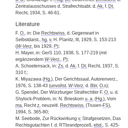
Zentralausschusses d. Strafrechtsabt. d.
Ak.
f.
Dt.
Recht, 1934, S. 46-61.
Literature
F.
O.
, in: Die
Rechtswiss.
d. Gegenwart in
Selbstdarst.,
hg.
v.
H. Planitz, III, 1929, S. 153-213
(
W-Verz.
bis 1929,
P
);
H. Mayer, in: GerS 110, 1938, S. 177-219 (mit
ergänzendem
W-Verz.
,
P
);
A. Schoetensack, in:
Zs.
d.
Ak.
f.
Dt.
Recht, 1937, S.
310 f.;
K. Miyazawa (
Hg.
), Der Gerichtssaal, Autorenverz.,
1976, S. 138-43 (
unvollst.
W-Verz.
d.
Btrr.
O.
s);
G. Spendel, Der Würzburger Strafrechtler F.
O.
u. d.
Shylock-Problem, in: N. Brieskorn
u. a.
(
Hg.
), Vom
ma.
Recht
z.
neuzeitl.
Rechtswiss.
(Trusen-
FS
),
1994, S. 365-80;
M. Seebode, Zur Rückwirkung
v.
Strafgesetzen, Das
Rechtsgutachten f. d. RTbrandprozeß,
ebd.
, S. 425-