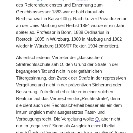
des Referendardienstes und Ernennung zum
Gerichtsassessor 1883 war er bald darauf als
Rechtsanwalt in Kassel tätig. Nach kurzer Privatdozentur
an der
Univ.
Marburg seit Herbst 1884 wurde er ein Jahr
später
ao.
Professor in Bonn, 1888 Ordinarius in
Rostock, 1895 in Würzburg, 1900 in Marburg und 1902
wieder in Würzburg (1906/07 Rektor, 1934 emeritiert).
Als entschiedener Vertreter der „klassischen“
Strafrechtsschule sah
O.
den Grund der Strafe in der
begangenen Tat und nicht in der gefährlichen
Tätergesinnung, den Zweck der Strafe in der repressiven
Vergeltung und nicht in der präventiven Sicherung oder
Besserung. Zutreffend erblickte er in einer solchen
Reaktion auf das Verbrechen die „Rechtsstrafe“; denn
sie dient auch der Rechtssicherheit besser als ein dem
Irrtum ungleich mehr ausgesetztes Täter- und
Vorbeugungsrecht. Die Vergeltung wollte
O.
aber nicht
nur im „negativen“ Sinne als Ausgleich einer Übeltat
durch Übelszufügung, sondern auch im „positiven“ Sinne