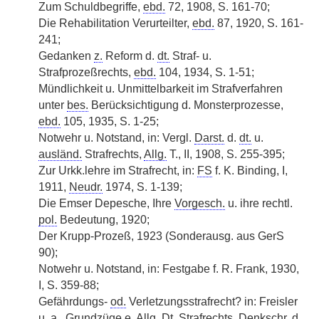
Zum Schuldbegriffe,
ebd.
72, 1908, S. 161-70;
Die Rehabilitation Verurteilter,
ebd.
87, 1920, S. 161-
241;
Gedanken
z.
Reform d.
dt.
Straf- u.
Strafprozeßrechts,
ebd.
104, 1934, S. 1-51;
Mündlichkeit u. Unmittelbarkeit im Strafverfahren
unter
bes.
Berücksichtigung d. Monsterprozesse,
ebd.
105, 1935, S. 1-25;
Notwehr u. Notstand, in: Vergl.
Darst.
d.
dt.
u.
ausländ.
Strafrechts,
Allg.
T., II, 1908, S. 255-395;
Zur Urkk.lehre im Strafrecht, in:
FS
f. K. Binding, I,
1911,
Neudr.
1974, S. 1-139;
Die Emser Depesche, Ihre
Vorgesch.
u. ihre rechtl.
pol.
Bedeutung, 1920;
Der Krupp-Prozeß, 1923 (Sonderausg. aus GerS
90);
Notwehr u. Notstand, in: Festgabe f. R. Frank, 1930,
I, S. 359-88;
Gefährdungs-
od.
Verletzungsstrafrecht? in: Freisler
u. a.
, Grundzüge e.
Allg.
Dt.
Strafrechts,
Denkschr.
d.