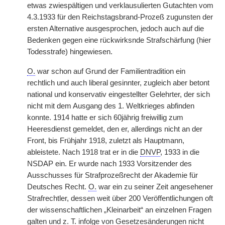
etwas zwiespältigen und verklausulierten Gutachten vom
4.3.1933 für den Reichstagsbrand-Prozeß zugunsten der
ersten Alternative ausgesprochen, jedoch auch auf die
Bedenken gegen eine rückwirksnde Strafschärfung (hier
Todesstrafe) hingewiesen.
O.
war schon auf Grund der Familientradition ein
rechtlich und auch liberal gesinnter, zugleich aber betont
national und konservativ eingestellter Gelehrter, der sich
nicht mit dem Ausgang des 1. Weltkrieges abfinden
konnte. 1914 hatte er sich 60jährig freiwillig zum
Heeresdienst gemeldet, den er, allerdings nicht an der
Front, bis Frühjahr 1918, zuletzt als Hauptmann,
ableistete. Nach 1918 trat er in die
DNVP
, 1933 in die
NSDAP ein. Er wurde nach 1933 Vorsitzender des
Ausschusses für Strafprozeßrecht der Akademie für
Deutsches Recht.
O.
war ein zu seiner Zeit angesehener
Strafrechtler, dessen weit über 200 Veröffentlichungen oft
der wissenschaftlichen „Kleinarbeit“ an einzelnen Fragen
galten und
z. T.
infolge von Gesetzesänderungen nicht