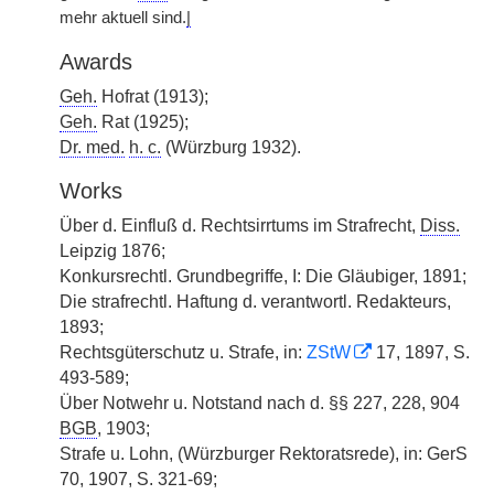
mehr aktuell sind.
|
Awards
Geh.
Hofrat (1913);
Geh.
Rat (1925);
Dr. med.
h. c.
(Würzburg 1932).
Works
Über d. Einfluß d. Rechtsirrtums im Strafrecht,
Diss.
Leipzig 1876;
Konkursrechtl. Grundbegriffe, I: Die Gläubiger, 1891;
Die strafrechtl. Haftung d. verantwortl. Redakteurs,
1893;
Rechtsgüterschutz u. Strafe, in:
ZStW
17, 1897, S.
493-589;
Über Notwehr u. Notstand nach d. §§ 227, 228, 904
BGB
, 1903;
Strafe u. Lohn, (Würzburger Rektoratsrede), in: GerS
70, 1907, S. 321-69;