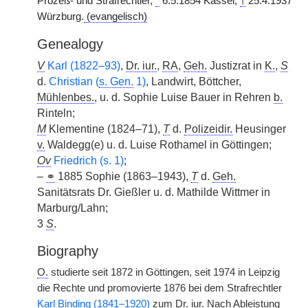
Prozeß- und Strafrechtler,
*
6.5.1854 Kassel,
†
25.4.1937
Würzburg.
(evangelisch)
Genealogy
V
Karl (1822–93)
,
Dr. iur.
,
RA
,
Geh.
Justizrat in
K.
,
S
d.
Christian (
s. Gen.
1)
, Landwirt, Böttcher,
Mühlenbes.
, u. d. Sophie Luise Bauer in Rehren
b.
Rinteln;
M
Klementine (1824–71),
T
d.
Polizeidir.
Heusinger
v.
Waldegg(e) u. d. Luise Rothamel in Göttingen;
Ov
Friedrich (s. 1)
;
–
⚭
1885 Sophie (1863–1943),
T
d.
Geh.
Sanitätsrats Dr. Gießler u. d. Mathilde Wittmer in
Marburg/Lahn;
3
S
.
Biography
O.
studierte seit 1872 in Göttingen, seit 1974 in Leipzig
die Rechte und promovierte 1876 bei dem Strafrechtler
Karl Binding (1841–1920)
zum
Dr. iur.
Nach Ableistung