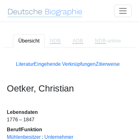
Deutsche
Biographie
Übersicht
NDB
ADB
NDB
-online
Literatur
Eingehende Verknüpfungen
Zitierweise
Oetker, Christian
Lebensdaten
1776 – 1847
Beruf/Funktion
Mühlenbesitzer
;
Unternehmer