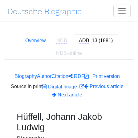
Deutsche
Biographie
Overview
NDB
ADB
13 (1881)
NDB
-online
Biography
Author
Citation
RDF
Print version
Source in print
Previous article
Digital Image
Next article
Hüffell, Johann Jakob
Ludwig