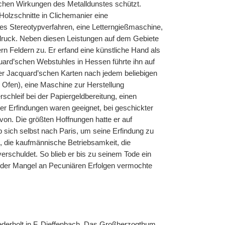
lichen Wirkungen des Metalldunstes schützt.
 Holzschnitte in Clichemanier eine
tes Stereotypverfahren, eine Letterngießmaschine,
druck. Neben diesen Leistungen auf dem Gebiete
n Feldern zu. Er erfand eine künstliche Hand als
uard’schen Webstuhles in Hessen führte ihn auf
er Jacquard’schen Karten nach jedem beliebigen
 Ofen), eine Maschine zur Herstellung
schleif bei der Papiergeldbereitung, einen
r Erfindungen waren geeignet, bei geschickter
on. Die größten Hoffnungen hatte er auf
sich selbst nach Paris, um seine Erfindung zu
, die kaufmännische Betriebsamkeit, die
verschuldet. So blieb er bis zu seinem Tode ein
; der Mangel an Pecuniären Erfolgen vermochte
iederholt in F. Dieffenbach, Das Großherzogthum