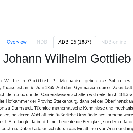
Overview
NDB
ADB
25 (1887)
NDB
-online
, Johann Wilhelm Gottlieb
n Wilhelm Gottlieb
P.
, Mechaniker, geboren als Sohn eines
,
†
daselbst am 9. Juni 1869. Auf dem Gymnasium seiner Vaterstadt vo
ich dem Studium der Cameralwissenschaften widmete. Im J. 1813 wu
i der Hofkammer der Provinz Starkenburg, dann bei der Oberfinanzkam
n zu Darmstadt. Tüchtige mathematische Kenntnisse und mechanisch
eiten, bei deren Wahl oft rein äußerliche Umstände bestimmend waren.
t. Er erlangte darin nicht nur bedeutende Fertigkeit, sondern erfand 
rmaschine. Dabei hatte er sich durch das Einathmen von Antimondämp