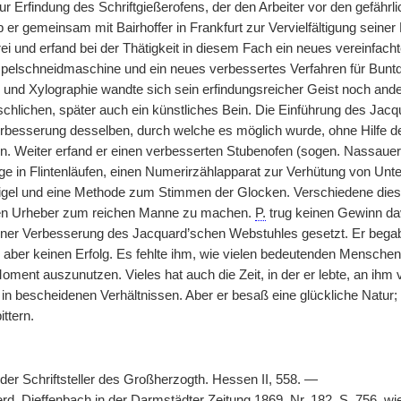
ur Erfindung des Schriftgießerofens, der den Arbeiter vor den gefähr
b er gemeinsam mit Bairhoffer in Frankfurt zur Vervielfältigung seiner
ei und erfand bei der Thätigkeit in diesem Fach ein neues vereinfach
mpelschneidmaschine und ein neues verbessertes Verfahren für Bunt
 und Xylographie wandte sich sein erfindungsreicher Geist noch ander
chlichen, später auch ein künstliches Bein. Die Einführung des Jacq
erbesserung desselben, durch welche es möglich wurde, ohne Hilfe d
. Weiter erfand er einen verbesserten Stubenofen (sogen. Nassauer
e in Flintenläufen, einen Numerirzählapparat zur Verhütung von Unter
tigel und eine Methode zum Stimmen der Glocken. Verschiedene diese
en Urheber zum reichen Manne zu machen.
P.
trug keinen Gewinn dav
ner Verbesserung des Jacquard’schen Webstuhles gesetzt. Er begab 
e aber keinen Erfolg. Es fehlte ihm, wie vielen bedeutenden Menschen
oment auszunutzen. Vieles hat auch die Zeit, in der er lebte, an ihm 
 in bescheidenen Verhältnissen. Aber er besaß eine glückliche Natur
ittern.
der Schriftsteller des Großherzogth. Hessen II, 558. —
rd. Dieffenbach in der Darmstädter Zeitung 1869, Nr. 182, S. 756, w