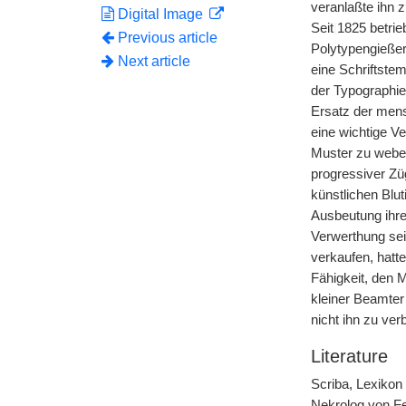
veranlaßte ihn z
Digital Image
Seit
|
1825 betrie
Previous article
Polytypengießer
Next article
eine Schriftste
der Typographie
Ersatz der mens
eine wichtige V
Muster zu weben
progressiver Züg
künstlichen Blu
Ausbeutung ihr
Verwerthung sei
verkaufen, hatt
Fähigkeit, den M
kleiner Beamter
nicht ihn zu verb
Literature
Scriba, Lexikon 
Nekrolog von Fe