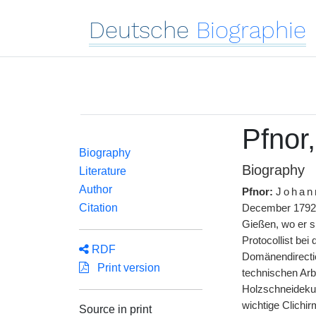
Deutsche
Biographie
Pfnor
Biography
Biography
Literature
Author
Pfnor:
Johan
Citation
December 1792
Gießen, wo er s
Protocollist be
RDF
Domänendirectio
Print version
technischen Arb
Holzschneidekuns
wichtige Clichi
Source in print