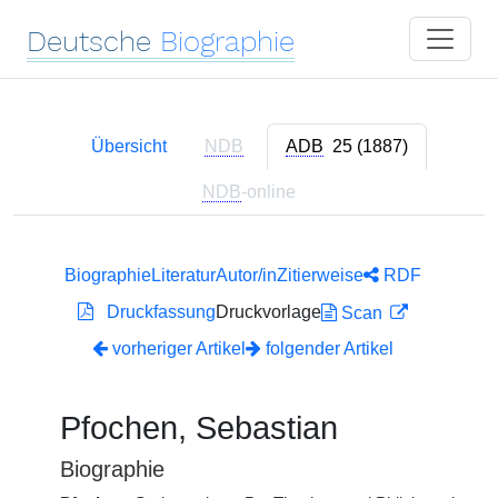
Deutsche
Biographie
Übersicht
NDB
ADB
25 (1887)
NDB
-online
Biographie
Literatur
Autor/in
Zitierweise
RDF
Druckfassung
Druckvorlage
Scan
vorheriger Artikel
folgender Artikel
Pfochen, Sebastian
Biographie