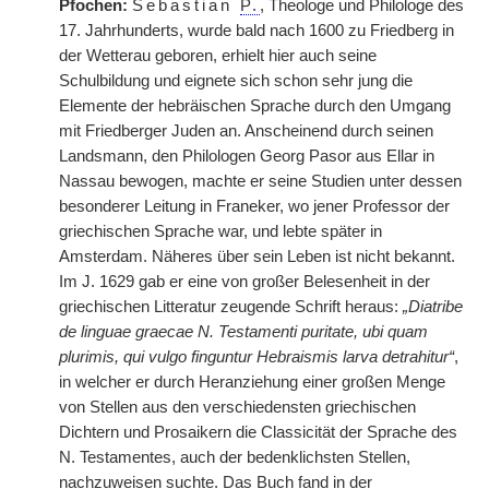
Pfochen:
Sebastian
P.
, Theologe und Philologe des
17. Jahrhunderts, wurde bald nach 1600 zu Friedberg in
der Wetterau geboren, erhielt hier auch seine
Schulbildung und eignete sich schon sehr jung die
Elemente der hebräischen Sprache durch den Umgang
mit Friedberger Juden an. Anscheinend durch seinen
Landsmann, den Philologen Georg Pasor aus Ellar in
Nassau bewogen, machte er seine Studien unter dessen
besonderer Leitung in Franeker, wo jener Professor der
griechischen Sprache war, und lebte später in
Amsterdam. Näheres über sein Leben ist nicht bekannt.
Im J. 1629 gab er eine von großer Belesenheit in der
griechischen Litteratur zeugende Schrift heraus:
„Diatribe
de linguae graecae N. Testamenti puritate, ubi quam
plurimis, qui vulgo finguntur Hebraismis larva detrahitur“
,
in welcher er durch Heranziehung einer großen Menge
von Stellen aus den verschiedensten griechischen
Dichtern und Prosaikern die Classicität der Sprache des
N. Testamentes, auch der bedenklichsten Stellen,
nachzuweisen suchte. Das Buch fand in der