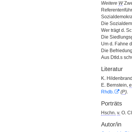
Weitere
W
Zw
Referentenführ
Sozialdemokra
Die Sozialdemo
Wer trägt d. S
Die Siedlungs
Um d. Fahne d.
Die Befriedun
Aus Dtld.s sch
Literatur
K. Hildenbrand,
E. Bernstein,
e
Rhdb.
(
P
).
Porträts
Hschn.
v.
O. Cl
Autor/in