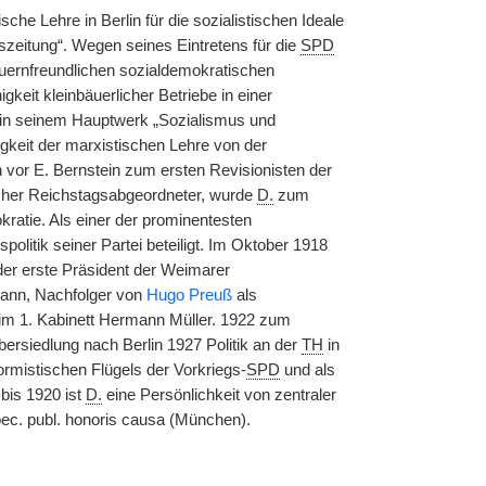
he Lehre in Berlin für die sozialistischen Ideale
szeitung“. Wegen seines Eintretens für die
SPD
uernfreundlichen sozialdemokratischen
gkeit kleinbäuerlicher Betriebe in einer
 in seinem Hauptwerk „Sozialismus und
tigkeit der marxistischen Lehre von der
 vor E. Bernstein zum ersten Revisionisten der
scher Reichstagsabgeordneter, wurde
D.
zum
ratie. Als einer der prominentesten
olitik seiner Partei beteiligt. Im Oktober 1918
er erste Präsident der Weimarer
mann, Nachfolger von
Hugo Preuß
als
e im 1. Kabinett Hermann Müller. 1922 zum
ersiedlung nach Berlin 1927 Politik an der
TH
in
ormistischen Flügels der Vorkriegs-
SPD
und als
bis 1920 ist
D.
eine Persönlichkeit von zentraler
oec. publ. honoris causa (München).