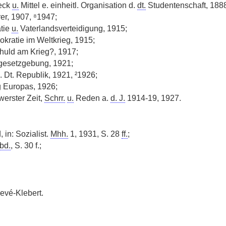
eck
u.
Mittel e. einheitl. Organisation d.
dt.
Studentenschaft, 188
er, 1907, ⁸1947;
tie
u.
Vaterlandsverteidigung, 1915;
kratie im Weltkrieg, 1915;
chuld am Krieg?, 1917;
gesetzgebung, 1921;
 Dt. Republik, 1921, ²1926;
g Europas, 1926;
werster Zeit,
Schrr.
u.
Reden a.
d. J.
1914-19, 1927.
 in: Sozialist.
Mhh.
1, 1931, S. 28
ff.
;
bd.
, S. 30 f.;
evé-Klebert.