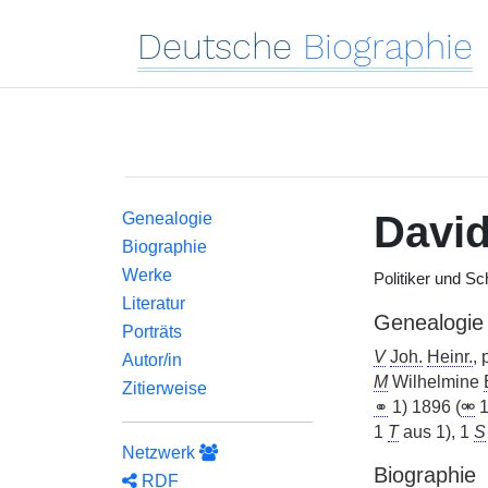
Deutsche
Biographie
Davi
Genealogie
Biographie
Werke
Politiker und Sch
Literatur
Genealogie
Porträts
V
Joh.
Heinr.
,
Autor/in
M
Wilhelmine
Zitierweise
⚭
1) 1896 (
⚮
1
1
T
aus 1), 1
S
Netzwerk
Biographie
RDF