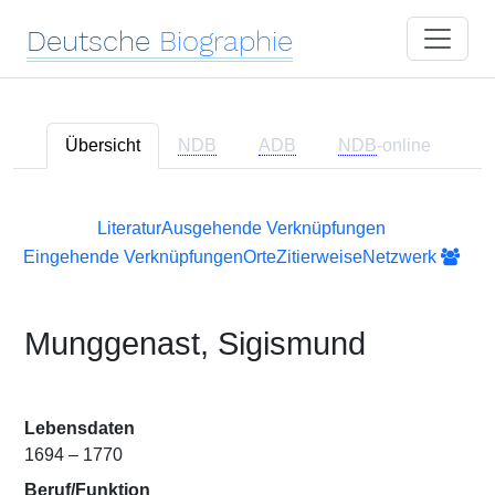
Deutsche
Biographie
Übersicht
NDB
ADB
NDB
-online
Literatur
Ausgehende Verknüpfungen
Eingehende Verknüpfungen
Orte
Zitierweise
Netzwerk
Munggenast, Sigismund
Lebensdaten
1694 – 1770
Beruf/Funktion