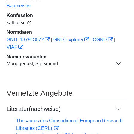
Baumeister
Konfession
katholisch?
Normdaten
GND: 137913672
|
GND-Explorer
|
OGND
|
VIAF
Namensvarianten
Munggenast, Sigismund
Vernetzte Angebote
Literatur(nachweise)
Thesaurus des Consortium of European Research
Libraries (CERL)