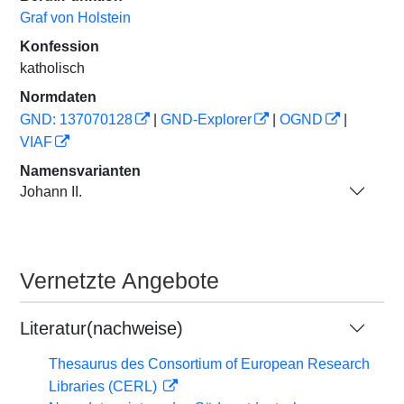
Graf von Holstein
Konfession
katholisch
Normdaten
GND: 137070128
|
GND-Explorer
|
OGND
|
VIAF
Namensvarianten
Johann II.
Vernetzte Angebote
Literatur(nachweise)
Thesaurus des Consortium of European Research
Libraries (CERL)