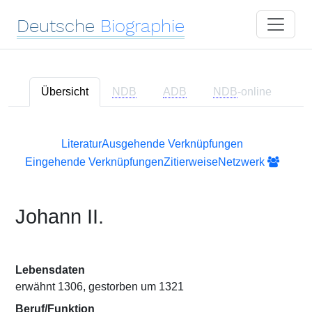
Deutsche
Biographie
Übersicht
NDB
ADB
NDB
-online
Literatur
Ausgehende Verknüpfungen
Eingehende Verknüpfungen
Zitierweise
Netzwerk
Johann II.
Lebensdaten
erwähnt 1306, gestorben um 1321
Beruf/Funktion