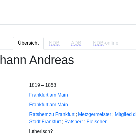
Übersicht
NDB
ADB
NDB
-online
ohann Andreas
1819 – 1858
Frankfurt am Main
Frankfurt am Main
Ratsherr zu Frankfurt
;
Metzgermeister
;
Mitglied 
Stadt Frankfurt
;
Ratsherr
;
Fleischer
lutherisch?