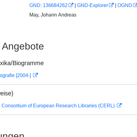
GND: 136684262
|
GND-Explorer
|
OGND
May, Johann Andreas
e Angebote
exika/Biogramme
ografie [2004-]
eise)
 Consortium of European Research Libraries (CERL)
ungen