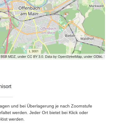
by BSB MDZ, under CC BY 3.0. Data by OpenStreetMap, under ODbL.
isort
etragen und bei Überlagerung je nach Zoomstufe
ltet werden. Jeder Ort bietet bei Klick oder
löst werden.