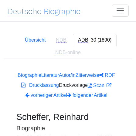
Deutsche
Biographie
Übersicht
NDB
ADB
30 (1890)
NDB
-online
Biographie
Literatur
Autor/in
Zitierweise
RDF
Druckfassung
Druckvorlage
Scan
vorheriger Artikel
folgender Artikel
Scheffer, Reinhard
Biographie