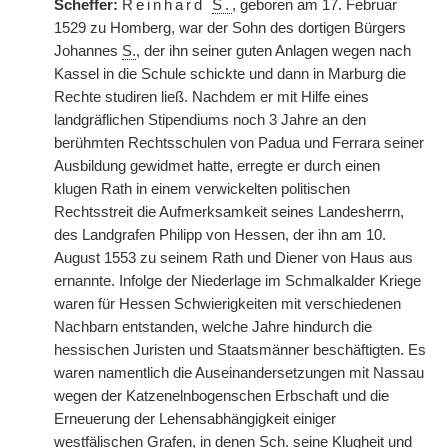
Scheffer:
Reinhard
S.
, geboren am 17. Februar
1529 zu Homberg, war der Sohn des dortigen Bürgers
Johannes
S.
, der ihn seiner guten Anlagen wegen nach
Kassel in die Schule schickte und dann in Marburg die
Rechte studiren ließ. Nachdem er mit Hilfe eines
landgräflichen Stipendiums noch 3 Jahre an den
berühmten Rechtsschulen von Padua und Ferrara seiner
Ausbildung gewidmet hatte, erregte er durch einen
klugen Rath in einem verwickelten politischen
Rechtsstreit die Aufmerksamkeit seines Landesherrn,
des Landgrafen Philipp von Hessen, der ihn am 10.
August 1553 zu seinem Rath und Diener von Haus aus
ernannte. Infolge der Niederlage im Schmalkalder Kriege
waren für Hessen Schwierigkeiten mit verschiedenen
Nachbarn entstanden, welche Jahre hindurch die
hessischen Juristen und Staatsmänner beschäftigten. Es
waren namentlich die Auseinandersetzungen mit Nassau
wegen der Katzenelnbogenschen Erbschaft und die
Erneuerung der Lehensabhängigkeit einiger
westfälischen Grafen, in denen
Sch.
seine Klugheit und