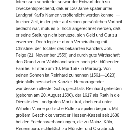
Interessen scheiterte, so war der Entwurf doch so
zweckentsprechend, daß er 120 Jahre später unter
Landgraf Karl's Namen veröffentlicht werden konnte. —
In einer Zeit, in der jeder auf seinen persönlichen Vortheil
bedacht war, muß es
S.
hoch angerechnet werden, daß
er seine Stellung nicht benutzte, sich Geld und Gut zu
erwerben. Doch legte er durch Verheirathung mit
Christine, der Tochter des bekannten Kanzlers Joh.
Feige (21. November 1559) und durch gute Wirthschaft
den Grund zum Wohlstand seiner noch jetzt blühenden
Familie. Er starb am 10. Mai 1587 in Marburg. Von
seinen Söhnen ist Reinhard zu nennen (1561—1623),
gleichfalls hessischer Kanzler. Hervorragender
war
|
dessen ältester Sohn, gleichfalls Reinhard geheißen
(geboren am 20. August 1590), der 1617 als Rath in die
Dienste des Landgrafen Moritz trat, doch erst unter
Wilhelm V. eine politische Rolle zu spielen begann. Mit
großem Geschicke vertrat er Hessen-Kassel seit 1638
bei den Friedensverhandlungen, die zu Mainz, Köln,
Regensburg, schließlich zu Münster und Osnabrück