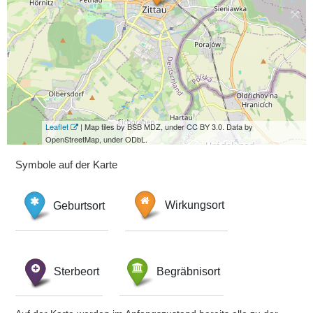
Leaflet
| Map tiles by BSB MDZ, under CC BY 3.0. Data by
OpenStreetMap, under ODbL.
Symbole auf der Karte
Geburtsort
Wirkungsort
Sterbeort
Begräbnisort