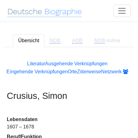
Deutsche
Biographie
Übersicht
NDB
ADB
NDB
-online
Literatur
Ausgehende Verknüpfungen
Eingehende Verknüpfungen
Orte
Zitierweise
Netzwerk
Crusius, Simon
Lebensdaten
1607 – 1678
Beruf/Funktion