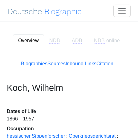
Deutsche
Biographie
Overview
NDB
ADB
NDB
-online
Biographies
Sources
Inbound Links
Citation
Koch, Wilhelm
Dates of Life
1866 – 1957
Occupation
hessischer Sippenforscher
;
Oberkriegsgerichtsrat
;