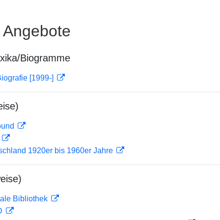
e Angebote
exika/Biogramme
iografie [1999-]
ise)
rbund
D
tschland 1920er bis 1960er Jahre
eise)
ale Bibliothek
 D