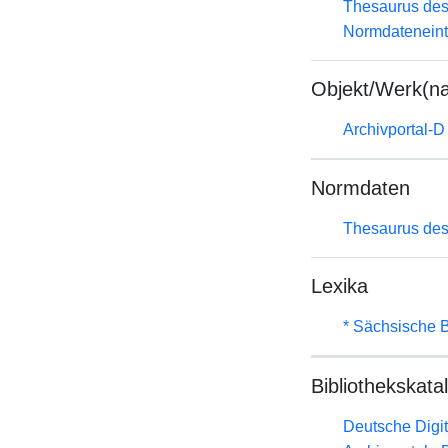
Thesaurus des
Normdateneint
Objekt/Werk(n
Archivportal-
Normdaten
Thesaurus des
Lexika
* Sächsische B
Bibliothekskata
Deutsche Digit