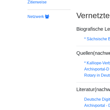
Zitierweise
Vernetzt
Netzwerk
Biografische L
* Sächsische B
Quellen(nachwe
* Kalliope-Ve
Archivportal-
Rotary in Deu
Literatur(nachw
Deutsche Digit
Archivportal -