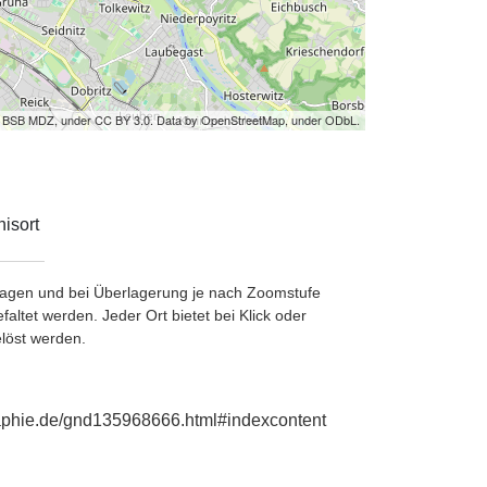
by BSB MDZ, under CC BY 3.0. Data by OpenStreetMap, under ODbL.
isort
etragen und bei Überlagerung je nach Zoomstufe
ltet werden. Jeder Ort bietet bei Klick oder
löst werden.
graphie.de/gnd135968666.html#indexcontent