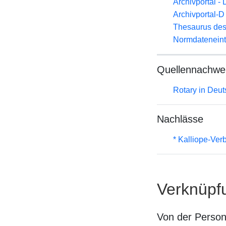
Archivportal -
Archivportal-
Thesaurus des
Normdateneint
Quellennachwe
Rotary in Deu
Nachlässe
* Kalliope-Ve
Verknüpf
Von der Perso