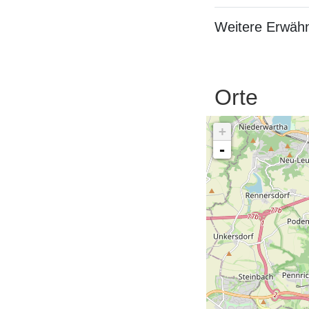
Weitere Erwäh
Orte
+
-