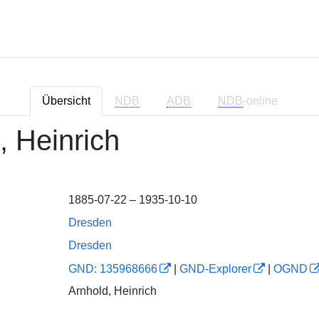
Übersicht
NDB
ADB
NDB
-online
, Heinrich
1885-07-22 – 1935-10-10
Dresden
Dresden
GND: 135968666
|
GND-Explorer
|
OGND
Arnhold, Heinrich