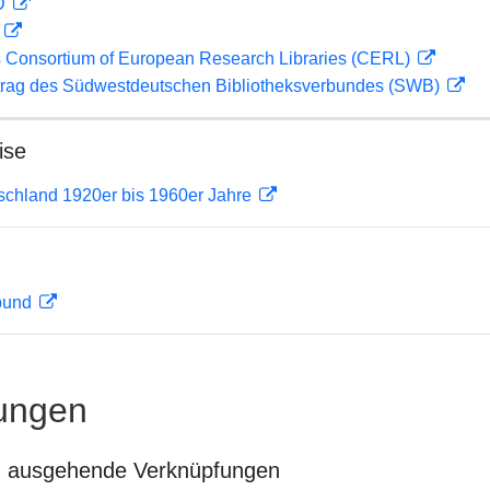
 D
D
 Consortium of European Research Libraries (CERL)
rag des Südwestdeutschen Bibliotheksverbundes (SWB)
ise
tschland 1920er bis 1960er Jahre
rbund
ungen
n ausgehende Verknüpfungen