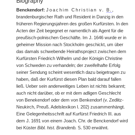
Biography
Benckendorf:
Joachim Christian v.
B.
,
brandenburgischer Rath und Resident in Danzig in den
früheren Regierungsjahren des großen Kurfürsten. In den
Acten der Zeit begegnet er namentlich als Agent für die
preußisch-polnischen Geschäfte. Im J. 1646 wurde er in
geheimer Mission nach Stockholm geschickt, um über
das damals schwebende Heirathsproject zwischen dem
Kurfürsten Friedrich Wilhelm und der Königin Christine
von Schweden zu verhandeln; der zweifelhafte Erfolg
seiner Sendung scheint wesentlich dazu beigetragen zu
haben, daß der Kurfürst diesen Plan bald darauf fallen
ließ. Ueber sein anderweitiges Leben ist nichts bekannt;
auch nicht darüber, ob er mit dem adligen Geschlecht
von Benekendorf oder dem von Benkendorf (v. Zedlitz-
Neukirch, Preuß. Adelslexikon I. 202) zusammenhängt.
Eine Gelegenheitsschrift auf Kurfürst Friedrich III. aus
dem J. 1691 von einem Joach. Chr. de Benckendorf wird
bei Küster
Bibl. hist. Brandenb.
S. 530 erwähnt.