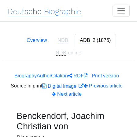
Deutsche
Biographie
Overview
NDB
ADB
2 (1875)
NDB
-online
Biography
Author
Citation
RDF
Print version
Source in print
Previous article
Digital Image
Next article
Benckendorf, Joachim
Christian von