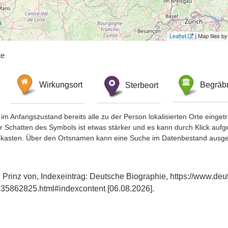
Leaflet
| Map tiles 
te
Wirkungsort
Sterbeort
Begräbn
im Anfangszustand bereits alle zu der Person lokalisierten Orte eing
chatten des Symbols ist etwas stärker und es kann durch Klick aufgefa
okasten. Über den Ortsnamen kann eine Suche im Datenbestand ausge
 Prinz von, Indexeintrag: Deutsche Biographie, https://www.deu
35862825.html#indexcontent [06.08.2026].