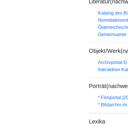
Literatur(nachw
Katalog des B
Normdateneint
Österreichisc
Gemeinsamer 
Objekt/Werk(n
Archivportal-
Interaktiver K
Porträt(nachwe
* Filmportal [2
* Bildarchiv i
Lexika