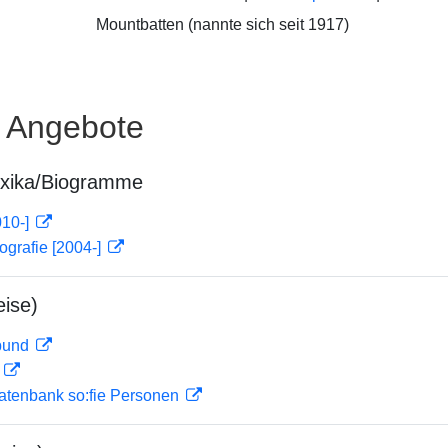
Mountbatten (nannte sich seit 1917)
e Angebote
exika/Biogramme
010-]
ografie [2004-]
ise)
rbund
D
atenbank so:fie Personen