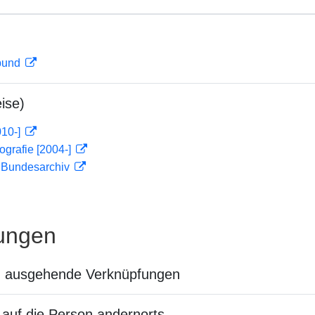
rbund
ise)
010-]
ografie [2004-]
m Bundesarchiv
ungen
n ausgehende Verknüpfungen
auf die Person andernorts