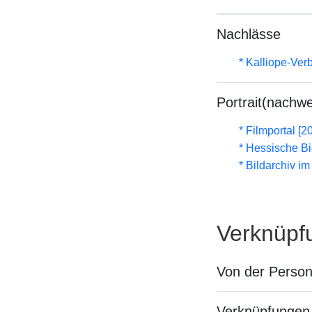
Nachlässe
* Kalliope-Ve
Portrait(nachwe
* Filmportal [2
* Hessische Bi
* Bildarchiv i
Verknüpf
Von der Perso
Verknüpfungen 