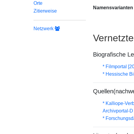
Orte
Namensvarianten
Zitierweise
Netzwerk
Vernetzt
Biografische L
* Filmportal [2
* Hessische Bi
Quellen(nachwe
* Kalliope-Ve
Archivportal-
* Forschungsd