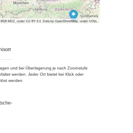
by BSB MDZ, under CC BY 3.0. Data by OpenStreetMap, under ODbL.
isort
etragen und bei Überlagerung je nach Zoomstufe
ltet werden. Jeder Ort bietet bei Klick oder
löst werden.
tsche-