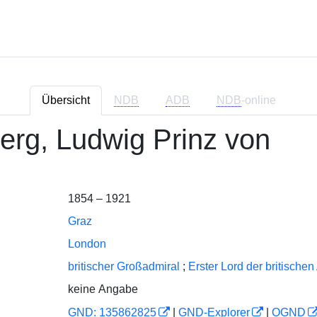
Übersicht
NDB
ADB
NDB
-online
erg, Ludwig Prinz von
1854 – 1921
Graz
London
britischer Großadmiral
;
Erster Lord der britischen
keine Angabe
GND: 135862825
|
GND-Explorer
|
OGND