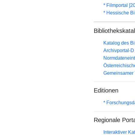
* Filmportal [2
* Hessische Bi
Bibliothekskata
Katalog des B
Archivportal-
Normdateneint
Österreichisc
Gemeinsamer 
Editionen
* Forschungsd
Regionale Port
Interaktiver K