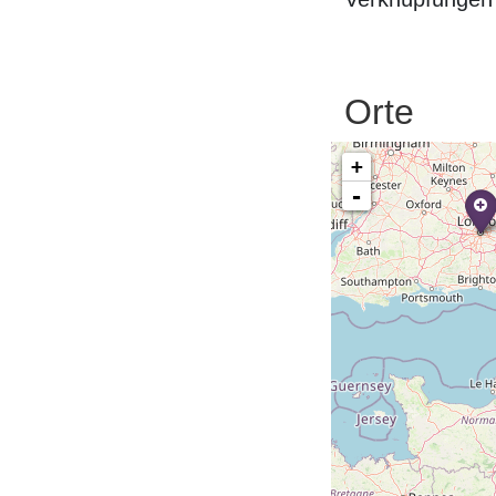
Orte
+
-