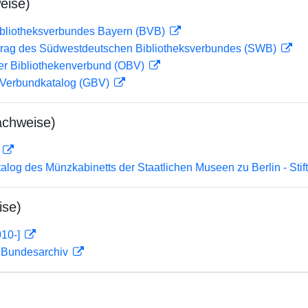
eise)
ibliotheksverbundes Bayern (BVB)
rag des Südwestdeutschen Bibliotheksverbundes (SWB)
her Bibliothekenverbund (OBV)
Verbundkatalog (GBV)
achweise)
D
atalog des Münzkabinetts der Staatlichen Museen zu Berlin - Sti
ise)
010-]
m Bundesarchiv