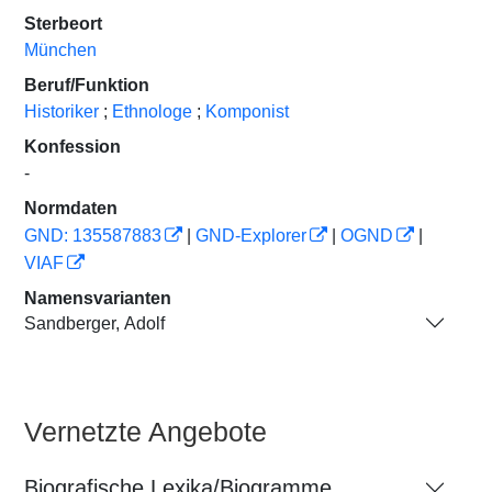
Sterbeort
München
Beruf/Funktion
Historiker
;
Ethnologe
;
Komponist
Konfession
-
Normdaten
GND: 135587883
|
GND-Explorer
|
OGND
|
VIAF
Namensvarianten
Sandberger, Adolf
Vernetzte Angebote
Biografische Lexika/Biogramme