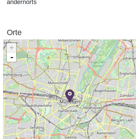
andernorts
Orte
+
-