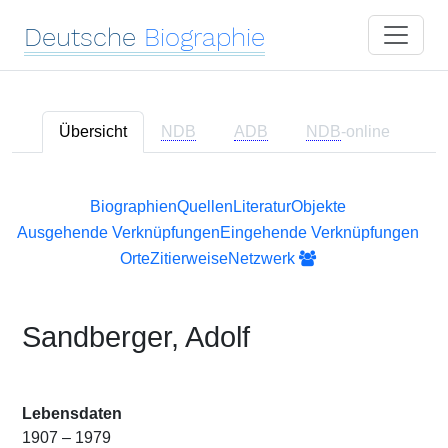
Deutsche
Biographie
Übersicht
NDB
ADB
NDB
-online
Biographien
Quellen
Literatur
Objekte
Ausgehende Verknüpfungen
Eingehende Verknüpfungen
Orte
Zitierweise
Netzwerk
Sandberger, Adolf
Lebensdaten
1907 – 1979