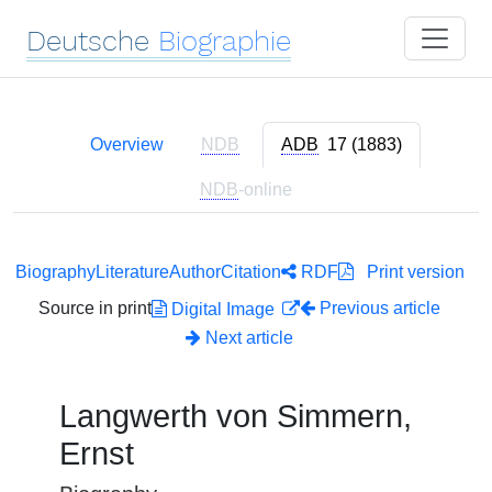
Deutsche
Biographie
Overview
NDB
ADB
17 (1883)
NDB
-online
Biography
Literature
Author
Citation
RDF
Print version
Source in print
Previous article
Digital Image
Next article
Langwerth von Simmern,
Ernst