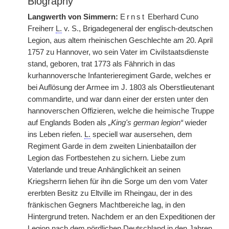
Biography
Langwerth von Simmern:
Ernst
Eberhard Cuno
Freiherr
L.
v. S., Brigadegeneral der englisch-deutschen
Legion, aus altem rheinischen Geschlechte am 20. April
1757 zu Hannover, wo sein Vater im Civilstaatsdienste
stand, geboren, trat 1773 als Fähnrich in das
kurhannoversche Infanterieregiment Garde, welches er
bei Auflösung der Armee im J. 1803 als Oberstlieutenant
commandirte, und war dann einer der ersten unter den
hannoverschen Offizieren, welche die heimische Truppe
auf Englands Boden als
„King's german legion“
wieder
ins Leben riefen.
L.
speciell war ausersehen, dem
Regiment Garde in dem zweiten Linienbataillon der
Legion das Fortbestehen zu sichern. Liebe zum
Vaterlande und treue Anhänglichkeit an seinen
Kriegsherrn liehen für ihn die Sorge um den vom Vater
ererbten Besitz zu Eltville im Rheingau, der in des
fränkischen Gegners Machtbereiche lag, in den
Hintergrund treten. Nachdem er an den Expeditionen der
Legion nach dem nördlichen Deutschland in den Jahren