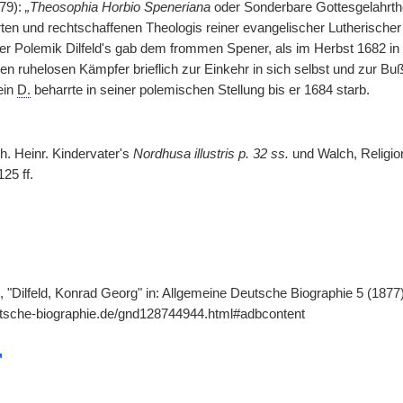
679):
„Theosophia Horbio Speneriana
oder Sonderbare Gottesgelahrthe
rten und rechtschaffenen Theologis reiner evangelischer Lutherischer
er Polemik Dilfeld's gab dem frommen Spener, als im Herbst 1682 i
en ruhelosen Kämpfer brieflich zur Einkehr in sich selbst und zur B
ein
D.
beharrte in seiner polemischen Stellung bis er 1684 starb.
oh. Heinr. Kindervater's
Nordhusa illustris p. 32 ss.
und Walch, Religion
25 ff.
 "Dilfeld, Konrad Georg" in: Allgemeine Deutsche Biographie 5 (1877)
utsche-biographie.de/gnd128744944.html#adbcontent