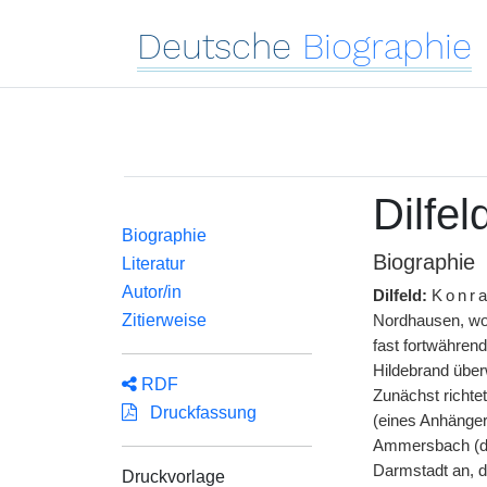
Deutsche
Biographie
Dilfe
Biographie
Biographie
Literatur
Autor/in
Dilfeld:
Konr
Zitierweise
Nordhausen, wo 
fast fortwähren
Hildebrand über
RDF
Zunächst richte
Druckfassung
(eines Anhänger
Ammersbach (de
Darmstadt an, de
Druckvorlage