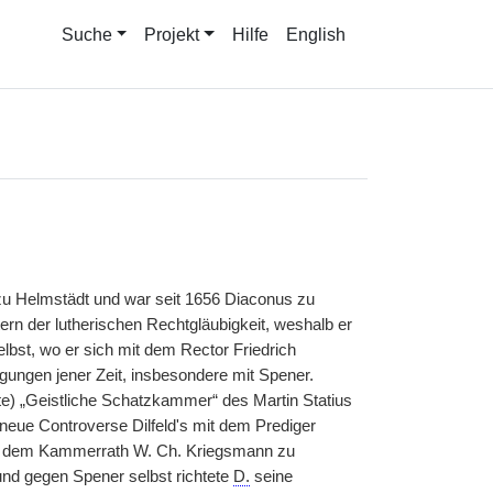
Suche
Projekt
Hilfe
English
 zu Helmstädt und war seit 1656 Diaconus zu
tern der lutherischen Rechtgläubigkeit, weshalb er
lbst, wo er sich mit dem Rector Friedrich
ungen jener Zeit, insbesondere mit Spener.
te) „Geistliche Schatzkammer“ des Martin Statius
eue Controverse Dilfeld's mit dem Prediger
 dem Kammerrath W. Ch. Kriegsmann zu
 und gegen Spener selbst richtete
D.
seine