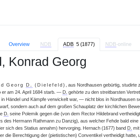
Overview
NDB
ADB
5 (1877)
NDB
-online
ld, Konrad Georg
ad Georg
D.
(Dielefeld)
, aus Nordhausen gebürtig, studirte
er am 24. April 1684 starb. —
D.
gehörte zu den streitbarsten Vertre
d in Händel und Kämpfe verwickelt war, — nicht blos in Nordhausen se
warf, sondern auch auf dem großen Schauplatz der kirchlichen Beweg
te
D.
seine Polemik gegen die (von dem Rector Hildebrand vertheidig
s des Hermann Rathmann zu Danzig), aus welcher Fehde bald eine n
r sich des Statius annahm) hervorging. Hernach (1677) band
D.
mit
r die Berechtigung der (pietistischen) Conventikel vertheidigt hatte,