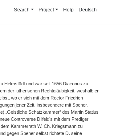
Search
Project
Help
Deutsch
 zu Helmstädt und war seit 1656 Diaconus zu
tern der lutherischen Rechtgläubigkeit, weshalb er
lbst, wo er sich mit dem Rector Friedrich
ungen jener Zeit, insbesondere mit Spener.
te) „Geistliche Schatzkammer“ des Martin Statius
eue Controverse Dilfeld's mit dem Prediger
 dem Kammerrath W. Ch. Kriegsmann zu
 und gegen Spener selbst richtete
D.
seine