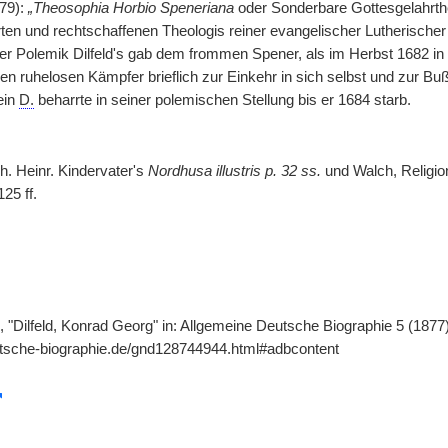
679):
„Theosophia Horbio Speneriana
oder Sonderbare Gottesgelahrthe
rten und rechtschaffenen Theologis reiner evangelischer Lutherischer
er Polemik Dilfeld's gab dem frommen Spener, als im Herbst 1682 i
en ruhelosen Kämpfer brieflich zur Einkehr in sich selbst und zur B
ein
D.
beharrte in seiner polemischen Stellung bis er 1684 starb.
oh. Heinr. Kindervater's
Nordhusa illustris p. 32 ss.
und Walch, Religion
25 ff.
 "Dilfeld, Konrad Georg" in: Allgemeine Deutsche Biographie 5 (1877)
utsche-biographie.de/gnd128744944.html#adbcontent