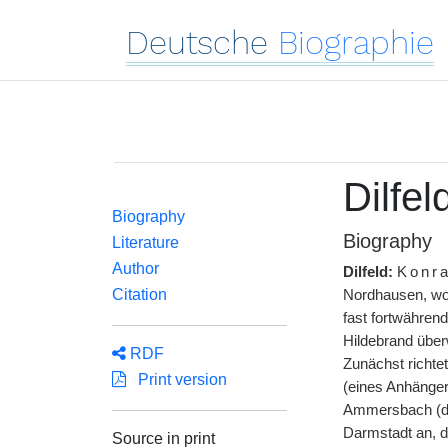
Deutsche
Biographie
Dilfe
Biography
Biography
Literature
Author
Dilfeld:
Konr
Citation
Nordhausen, wo 
fast fortwähren
Hildebrand über
RDF
Zunächst richte
Print version
(eines Anhänger
Ammersbach (de
Darmstadt an, de
Source in print