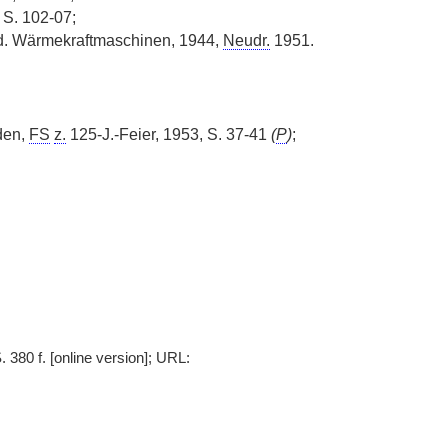
 S. 102-07;
 d. Wärmekraftmaschinen, 1944,
Neudr.
1951.
den,
FS
z.
125-J.-Feier, 1953, S. 37-41
(
P
)
;
 380 f. [online version]; URL: