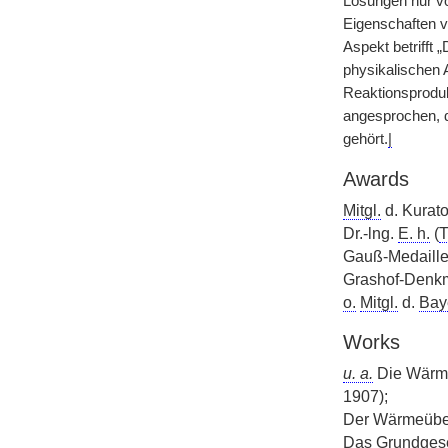
Lösungen nur vo
Eigenschaften vo
Aspekt betrifft
physikalischen A
Reaktionsproduk
angesprochen, d
gehört.
|
Awards
Mitgl.
d. Kurat
Dr.-lng.
E. h.
(
Gauß-Medaille
Grashof-Denk
o.
Mitgl.
d.
Baye
Works
u. a.
Die Wärme
1907);
Der Wärmeüber
Das Grundgese