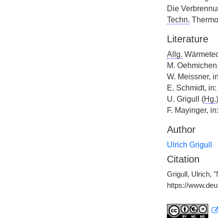
Die Verbrennun
Techn.
Thermo
Literature
Allg.
Wärmetechn
M. Oehmichen,
W. Meissner, i
E. Schmidt, in
U. Grigull (
Hg.
F. Mayinger, i
Author
Ulrich Grigull
Citation
Grigull, Ulrich,
https://www.de