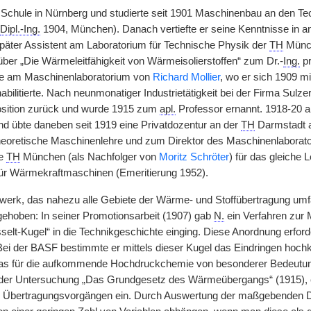
 Schule in Nürnberg und studierte seit 1901 Maschinenbau an den T
Dipl.-Ing.
1904, München). Danach vertiefte er seine Kenntnisse in
 später Assistent am Laboratorium für Technische Physik der
TH
Münch
 über „Die Wärmeleitfähigkeit von Wärmeisolierstoffen“ zum Dr.-
Ing.
pr
lle am Maschinenlaboratorium von
Richard Mollier
, wo er sich 1909 m
abilitierte. Nach neunmonatiger Industrietätigkeit bei der Firma Sulze
osition zurück und wurde 1915 zum
apl.
Professor ernannt. 1918-20 a
d übte daneben seit 1919 eine Privatdozentur an der
TH
Darmstadt a
heoretische Maschinenlehre und zum Direktor des Maschinenlaborator
ie
TH
München (als Nachfolger von
Moritz Schröter
) für das gleiche
ür Wärmekraftmaschinen (Emeritierung 1952).
werk, das nahezu alle Gebiete der Wärme- und Stoffübertragung umfa
ehoben: In seiner Promotionsarbeit (1907) gab
N.
ein Verfahren zur 
selt-Kugel“ in die Technikgeschichte einging. Diese Anordnung erforde
ei der BASF bestimmte er mittels dieser Kugel das Eindringen hoch
 was für die aufkommende Hochdruckchemie von besonderer Bedeutung w
er Untersuchung „Das Grundgesetz des Wärmeübergangs“ (1915), ei
 Übertragungsvorgängen ein. Durch Auswertung der maßgebenden Di