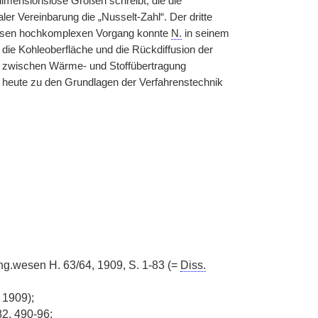
imensionslose Größen schreibt, die die
er Vereinbarung die „Nusselt-Zahl“. Der dritte
Diesen hochkomplexen Vorgang konnte
N.
in seinem
 die Kohleoberfläche und die Rückdiffusion der
ie zwischen Wärme- und Stoffübertragung
 heute zu den Grundlagen der Verfahrenstechnik
ng.wesen H. 63/64, 1909, S. 1-83 (=
Diss.
1909);
82, 490-96;