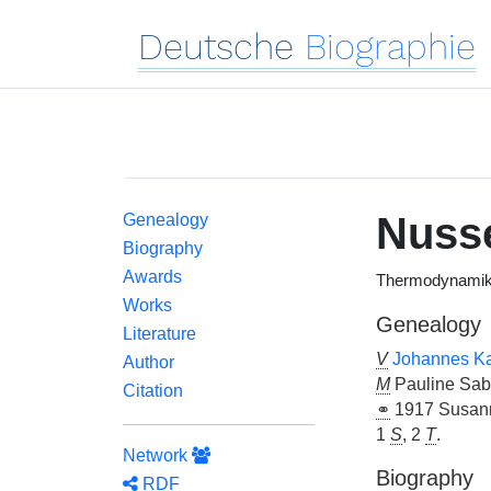
Deutsche
Biographie
Nusse
Genealogy
Biography
Awards
Thermodynamik
Works
Genealogy
Literature
V
Johannes Ka
Author
M
Pauline Sab
Citation
⚭
1917 Susann
1
S
, 2
T
.
Network
Biography
RDF