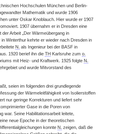
echnischen Hochschulen München und Berlin-
 angewandter Mathematik und wurde 1906
en unter Oskar Knoblauch. Hier wurde er 1907
omoviert. 1907 übernahm er in Dresden eine
it der Arbeit „Der Wärmeübergang in
r in Winterthur kehrte er wieder nach Dresden in
rbeitete
N.
als Ingenieur bei der BASF in
us. 1920 berief ihn die
TH
Karlsruhe zum
o.
iums mit Heiz- und Kraftwerk. 1925 folgte
N.
 Lehrgebiet und wurde Mitvorstand des
ßt, seien im folgenden drei grundlegende
Messung der Wärmeleitfähigkeit von Isolierstoffen
rt nur geringe Korrekturen und liefert sehr
komprimierter Gase in die Poren von
ar. Seine Habilitationsarbeit leitete,
ne neue Epoche in der theoretischen
fferentialgleichungen konnte
N.
zeigen, daß die