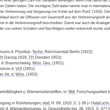
n einer geringen Zahl von Variablen abhängen, wenn man diese als d
n Zahlen haben. Die wichtigste Zahl dabei nannte man in international
 „Die Verbrennung und Vergasung von Kohle auf dem Rost“ (1916). 
blauf durch die Diffusion von Sauerstoff aus der Verbrennungsluft an
te in die Verbrennungsluft beschreiben. Damit war auch die Analog
ie von seinen Schülern und Nachfolgern weiter entwickelt wurde und
oriums
|
d. Physikal.-
Techn.
Reichsanstalt Berlin (1922);
TH
Danzig 1929,
TH
Dresden 1953);
 d. Braunschweig.
Wiss.
Ges.
(1951);
münze d.
VDI
(1951);
r. Ak. d. Wiss.
(1953).
leitfähigkeit
v.
Wärmeisolierstoffen, in:
Mitt.
Forschungsarbeit I
gang in Rohrleitungen,
ebd.
H. 89, 1910, S. 1-38 (=
Habil.schr.
tz d. Wärmeübergangs, in: Gesundheits-
Ing.
38, 1915, S. 477-