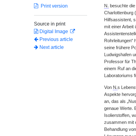
Print version
N.
besuchte die
Charlottenburg (
Hilfsassistent,
Source in print
mit einer Arbeit
Digital Image
Assistentenste
Previous article
Rohrleitungen“ h
Next article
seine frühere P
Ludwigshafen un
Professor für T
einem Ruf an d
Laboratoriums f
Von
N.
s Lebens
Aspekte hervorg
an, das als „Nus
genaue Werte. B
Isolierstoffen,
zusammen mit d
Behandlung von