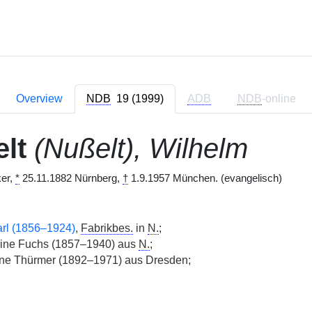
Overview
NDB
19 (1999)
ADB
NDB
-online
lt
(Nußelt), Wilhelm
er,
*
25.11.1882 Nürnberg,
†
1.9.1957 München. (evangelisch)
rl (1856–1924)
,
Fabrikbes.
in
N.
;
ine Fuchs (1857–1940) aus
N.
;
e Thürmer (1892–1971) aus Dresden;