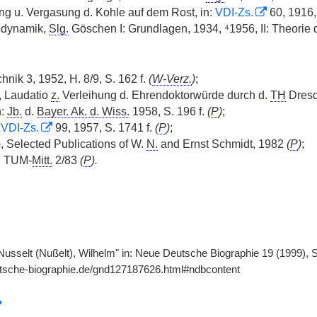
g u. Vergasung d. Kohle auf dem Rost, in:
VDI-Zs.
60, 1916,
dynamik,
Slg.
Göschen I: Grundlagen, 1934, ⁴1956, II: Theorie
ik 3, 1952, H. 8/9, S. 162 f.
(
W-Verz.
)
;
 Laudatio
z.
Verleihung d. Ehrendoktorwürde durch d.
TH
Dres
n:
Jb.
d.
Bayer. Ak. d. Wiss.
1958, S. 196 f.
(
P
)
;
:
VDI-Zs.
99, 1957, S. 1741 f.
(
P
)
;
), Selected Publications of W.
N.
and Ernst Schmidt, 1982
(
P
)
;
n: TUM-
Mitt.
2/83
(
P
).
 "Nusselt (Nußelt), Wilhelm" in: Neue Deutsche Biographie 19 (1999), S.
utsche-biographie.de/gnd127187626.html#ndbcontent