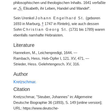
philosophischen und theologischen Inhalts. 1641 verfaßte
er „
S.
Elisabeth, ihr Leben, Handel und Wandel“.
Sein Urenkel
Johann Engelhard St.
(geboren
1693 in Marburg,
†
1747 in Rinteln), wie auch dessen
Sohn
Christian Georg St.
(1731 bis 1789) waren
ebenfalls namhafte Hebraisten.
Literature
Hanneken, M., Leichenpredigt, 1644. —
Rambach, Hess. Heb-Opfer I, 121. XV, 471. —
Strieder, Hess. Gelehrtengesch. XV, 316.
Author
Kretzschmar.
Citation
Kretzschmar, "Steuber, Johannes" in: Allgemeine
Deutsche Biographie 36 (1893), S. 149 [online version];
URL: https://www.deutsche-