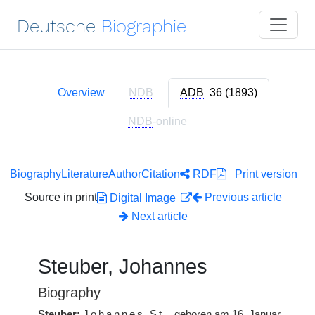
Deutsche
Biographie
Overview
NDB
ADB
36 (1893)
NDB
-online
Biography
Literature
Author
Citation
RDF
Print version
Source in print
Previous article
Digital Image
Next article
Steuber, Johannes
Biography
Steuber:
Johannes
St.
, geboren am 16. Januar