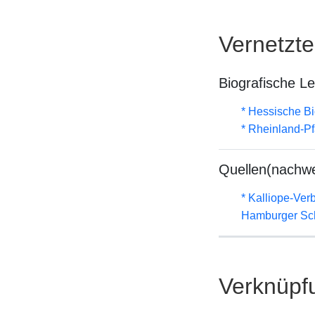
Vernetzt
Biografische L
* Hessische Bi
* Rheinland-P
Quellen(nachwe
* Kalliope-Ve
Hamburger Sch
Verknüpf