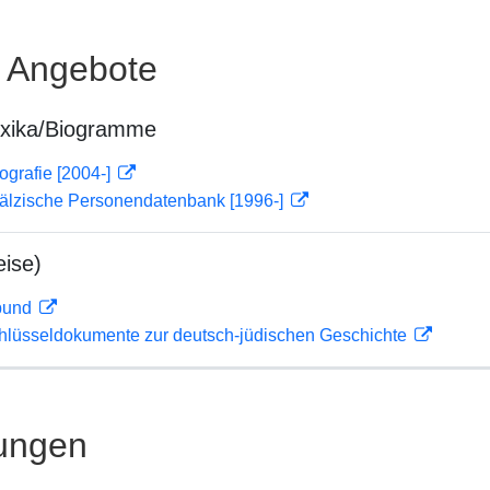
e Angebote
exika/Biogramme
ografie [2004-]
fälzische Personendatenbank [1996-]
ise)
rbund
lüsseldokumente zur deutsch-jüdischen Geschichte
ungen