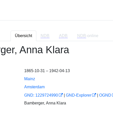
Übersicht
NDB
ADB
NDB
-online
er, Anna Klara
1865-10-31 – 1942-04-13
Mainz
Amsterdam
GND: 1229724990
|
GND-Explorer
|
OGND
Bamberger, Anna Klara