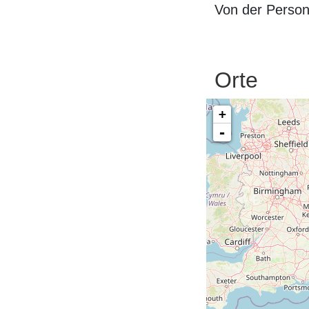
Von der Perso
Orte
+
-