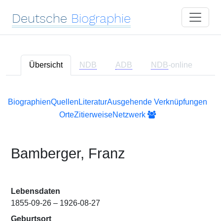
Deutsche
Biographie
Übersicht
NDB
ADB
NDB
-online
Biographien
Quellen
Literatur
Ausgehende Verknüpfungen
Orte
Zitierweise
Netzwerk
Bamberger, Franz
Lebensdaten
1855-09-26 – 1926-08-27
Geburtsort