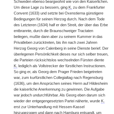
Schweden ebenso beargwohnt wie von den Kaiserlichen.
Um diese Lage zu bessern, ging
K.
zu dem Frankfurter
Convent (1633) und setzte bei Oxenstierna günstigere
Bedingungen für seinen Herzog durch. Nach dem Tode
des Letzteren (1634) half er den Streit, der über das Erbe
entbrannte, durch die Braunschweiger Tractaten
beilegen, mußte dann aber zu seinem Kummer in
|
das
Privatleben zurücktreten, bis ihn nach zwei Jahren
Herzog Georg von Calenberg in seine Dienste berief. Der
überlegenen Persönlichkeit dieses nur sich selber treuen,
die Parteien rücksichtslos wechselnden Fürsten diente
K.
lediglich als Vollstrecker der fürstlichen Instructionen.
So ging er, als Georg dem Prager Frieden beigetreten
war, zum kurfürstlichen Collegialtag nach Regensburg
(1636), um den Ansprüchen seines Herrn auf Hildesheim
die kaiserliche Anerkennung zu gewinnen. Die Aufgabe
war jedoch undurchführbar. Als Georg eben darum sich
wieder der entgegengesetzten Partei näherte, wurde
K.
erst zur Unterhandlung mit Hessen-Kassel
hinzugezogen und dann nach Hamburg entsandt, um