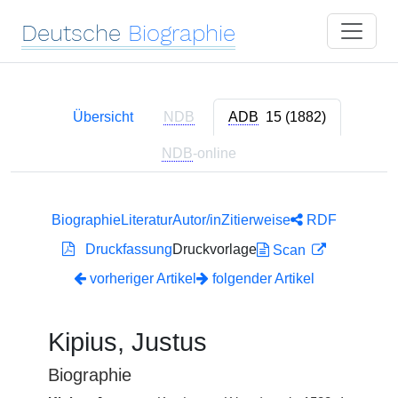
Deutsche
Biographie
Übersicht
NDB
ADB
15 (1882)
NDB
-online
Biographie
Literatur
Autor/in
Zitierweise
RDF
Druckfassung
Druckvorlage
Scan
vorheriger Artikel
folgender Artikel
Kipius, Justus
Biographie