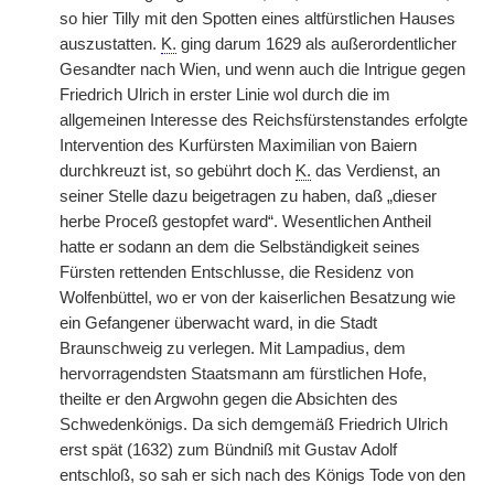
so hier Tilly mit den Spotten eines altfürstlichen Hauses
auszustatten.
K.
ging darum 1629 als außerordentlicher
Gesandter nach Wien, und wenn auch die Intrigue gegen
Friedrich Ulrich in erster Linie wol durch die im
allgemeinen Interesse des Reichsfürstenstandes erfolgte
Intervention des Kurfürsten Maximilian von Baiern
durchkreuzt ist, so gebührt doch
K.
das Verdienst, an
seiner Stelle dazu beigetragen zu haben, daß „dieser
herbe Proceß gestopfet ward“. Wesentlichen Antheil
hatte er sodann an dem die Selbständigkeit seines
Fürsten rettenden Entschlusse, die Residenz von
Wolfenbüttel, wo er von der kaiserlichen Besatzung wie
ein Gefangener überwacht ward, in die Stadt
Braunschweig zu verlegen. Mit Lampadius, dem
hervorragendsten Staatsmann am fürstlichen Hofe,
theilte er den Argwohn gegen die Absichten des
Schwedenkönigs. Da sich demgemäß Friedrich Ulrich
erst spät (1632) zum Bündniß mit Gustav Adolf
entschloß, so sah er sich nach des Königs Tode von den