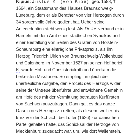
Kipius:
Justus
K.
(von Kipe)
, geb. 1588,
†
1664, ein Staatsmann des Hauses Braunschweig-
Lüneburg, dem er als Berather von vier Herzogen durch
34 sorgenvolle Jahre gedient hat. Ueber seine
Antecedentien steht wenig fest. Als
Dr. iur.
verband er in
Hameln mit dem Amt eines städtischen Syndikus und
einer Bestallung von Seiten des Grafen von Holstein-
Schaumburg eine einträgliche Privatpraxis, als ihn
Herzog Friedrich Ulrich von Braunschweig-Wolfenbüttel
und Calenberg im November 1627 an seinen Hof berief.
K.
wurde Hof- und Consistorialrath und überkam die
heikelsten Misstonen. So empfing ihn gleich die
unerfreuliche Aufgabe, den Proceß des Herzogs wider
seine der Untreue überführte und entwichene Gemahlin
am Hofe des mit der Vermittlung betrauten Kurfürsten
von Sachsen auszutragen. Dann galt es das ganze
Dasein des Herzogs zu retten, als diesem, weil er bis
kurz vor der Schlacht bei Lutter (1626) zur dänischen
Partei gehalten hatte, das Schicksal der Herzoge von
Mecklenburg zugedacht war, um, wie dort Wallenstein,