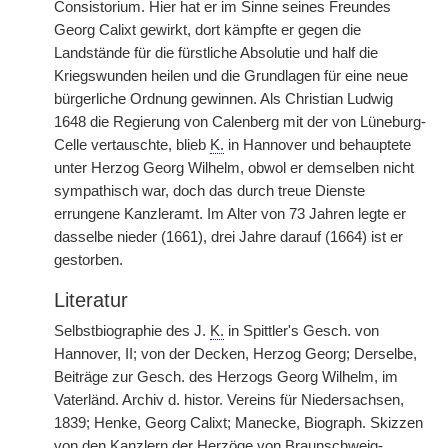
Consistorium. Hier hat er im Sinne seines Freundes
Georg Calixt gewirkt, dort kämpfte er gegen die
Landstände für die fürstliche Absolutie und half die
Kriegswunden heilen und die Grundlagen für eine neue
bürgerliche Ordnung gewinnen. Als Christian Ludwig
1648 die Regierung von Calenberg mit der von Lüneburg-
Celle vertauschte, blieb
K.
in Hannover und behauptete
unter Herzog Georg Wilhelm, obwol er demselben nicht
sympathisch war, doch das durch treue Dienste
errungene Kanzleramt. Im Alter von 73 Jahren legte er
dasselbe nieder (1661), drei Jahre darauf (1664) ist er
gestorben.
Literatur
Selbstbiographie des J.
K.
in Spittler's Gesch. von
Hannover, II; von der Decken, Herzog Georg; Derselbe,
Beiträge zur Gesch. des Herzogs Georg Wilhelm, im
Vaterländ. Archiv d. histor. Vereins für Niedersachsen,
1839; Henke, Georg Calixt; Manecke, Biograph. Skizzen
von den Kanzlern der Herzöge von Braunschweig-