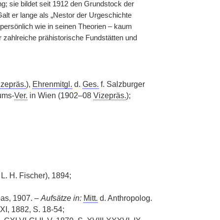
; sie bildet seit 1912 den Grundstock der
alt er lange als „Nestor der Urgeschichte
 persönlich wie in seinen Theorien – kaum
zahlreiche prähistorische Fundstätten und
izepräs.
),
Ehrenmitgl.
d.
Ges.
f. Salzburger
tums-
Ver.
in Wien (1902–08
Vizepräs.
);
L. H. Fischer), 1894;
pas, 1907. –
Aufsätze in:
Mitt.
d. Anthropolog.
 XI, 1882, S. 18-54;