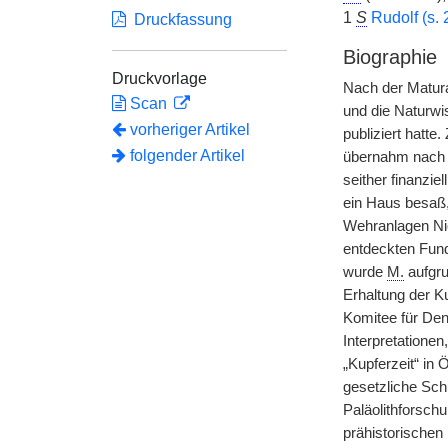
1
S
Rudolf (s. 
Druckfassung
Biographie
Druckvorlage
Nach der Matur
Scan
und die Naturwi
vorheriger Artikel
publiziert hatte
folgender Artikel
übernahm nach s
seither finanzie
ein Haus besaß, 
Wehranlagen Nie
entdeckten Fun
wurde
M.
aufgru
Erhaltung der K
Komitee für Den
Interpretatione
„Kupferzeit“ in
gesetzliche Sch
Paläolithforsch
prähistorischen