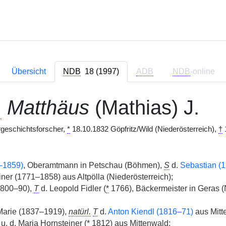
Übersicht
NDB
18 (1997)
ADB
NDB
-online
,
Matthäus
(Mathias) J.
geschichtsforscher,
*
18.10.1832 Göpfritz/Wild (Niederösterreich),
†
1
–1859)
, Oberamtmann in Petschau (Böhmen),
S
d.
Sebastian (
iner (1771–1858) aus Altpölla (Niederösterreich);
1800–90),
T
d. Leopold Fidler (
*
1766), Bäckermeister in Geras (N
arie (1837–1919),
natürl.
T
d.
Anton Kiendl (1816–71)
aus Mitt
, u. d. Maria Hornsteiner (
*
1812) aus Mittenwald;