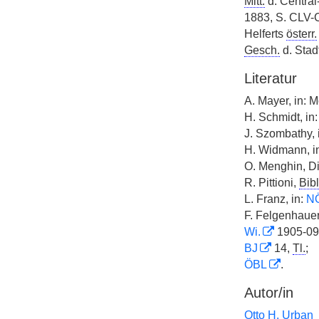
Mitt.
d. Centra
1883, S. CLV-C
Helferts
österr.
Gesch.
d. Stadt
Literatur
A. Mayer, in: M
H. Schmidt, in:
J. Szombathy, 
H. Widmann, i
O. Menghin, Di
R. Pittioni,
Bibl
L. Franz, in:
N
F. Felgenhaue
Wi.
1905-09
BJ
14,
Tl.
;
ÖBL
.
Autor/in
Otto H. Urban