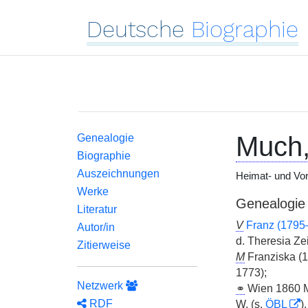
Deutsche
Biographie
Much
Genealogie
Biographie
Auszeichnungen
Heimat- und Vor
Werke
Genealogie
Literatur
V
Franz (1795
Autor/in
d. Theresia Ze
Zitierweise
M
Franziska (
1773);
Netzwerk
⚭
Wien 1860 M
RDF
W.
(s.
ÖBL
)