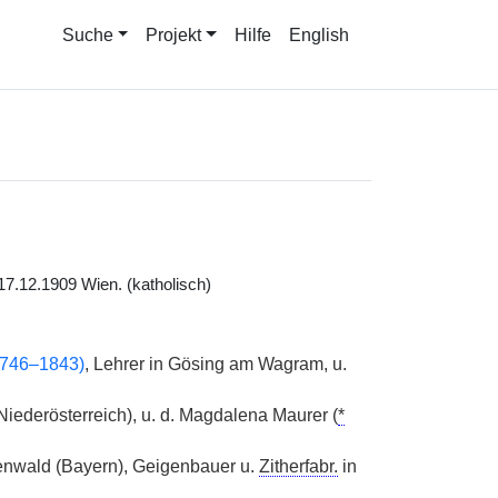
Suche
Projekt
Hilfe
English
7.12.1909 Wien. (katholisch)
1746–1843)
, Lehrer in Gösing am Wagram, u.
iederösterreich), u. d. Magdalena Maurer (
*
enwald (Bayern), Geigenbauer u.
Zitherfabr.
in