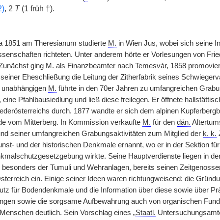
2)
, 2
T
(1 früh †).
a 1851 am Theresianum studierte
M.
in Wien Jus, wobei sich seine In
ssenschaften richteten. Unter anderem hörte er Vorlesungen von Frie
. Zunächst ging
M.
als Finanzbeamter nach Temesvár, 1858 promoviert
einer Eheschließung die Leitung der Zitherfabrik seines Schwiegerv
ll unabhängigen
M.
führte in den 70er Jahren zu umfangreichen Grab
eine Pfahlbausiedlung und ließ diese freilegen. Er öffnete hallstättisc
derösterreichs durch. 1877 wandte er sich dem alpinen Kupferbergbau
de vom Mitterberg. In Kommission verkaufte
M.
für den
dän.
Altertum
nd seiner umfangreichen Grabungsaktivitäten zum Mitglied der
k. k.
Z
unst- und der historischen Denkmale ernannt, wo er in der Sektion fü
kmalschutzgesetzgebung wirkte. Seine Hauptverdienste liegen in der
n, besonders der Tumuli und Wehranlagen, bereits seinen Zeitgenoss
 Österreich ein. Einige seiner Ideen waren richtungweisend: die Grün
utz für Bodendenkmale und die Information über diese sowie über Präh
ungen sowie die sorgsame Aufbewahrung auch von organischen Fundre
 Menschen deutlich. Sein Vorschlag eines „
Staatl.
Untersuchungsamtes