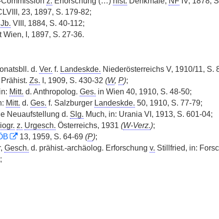
l-Commission
z.
Erforschung (…)
hist.
Denkmale,
NF
IV, 1878, S
LVIII, 23, 1897, S. 179-82;
Jb.
VIII, 1884, S. 40-112;
 Wien, I, 1897, S. 27-36.
onatsbll. d.
Ver.
f.
Landeskde.
Niederösterreichs V, 1910/11, S. 
 Prähist.
Zs.
I, 1909, S. 430-32
(
W
,
P
)
;
in:
Mitt.
d. Anthropolog.
Ges.
in Wien 40, 1910, S. 48-50;
n:
Mitt.
d.
Ges.
f. Salzburger
Landeskde.
50, 1910, S. 77-79;
e Neuaufstellung d.
Slg.
Much, in: Urania VI, 1913, S. 601-04;
iogr.
z.
Urgesch.
Österreichs, 1931
(
W-Verz.
)
;
ÖB
13, 1959, S. 64-69
(
P
)
;
r,
Gesch.
d. prähist.-archäolog. Erforschung
v.
Stillfried, in: Fors
;