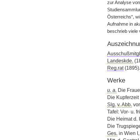
zur Analyse von
Studiensammlung
Österreichs“, w
Aufnahme in aka
beschrieb viele
Auszeichnu
Ausschußmitgl
Landeskde.
(1
Reg.rat
(1895)
Werke
u. a.
Die Fraue
Die Kupferzeit
Slg.
v.
Abb.
vor
Tafel: Vor- u.
Die Heimat d. 
Die Trugspieg
Ges.
in Wien I,