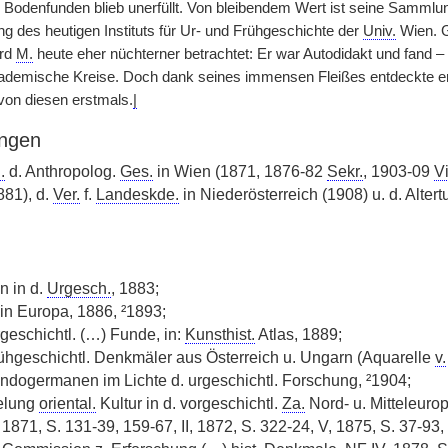
 Bodenfunden blieb unerfüllt. Von bleibendem Wert ist seine Sammlung
 des heutigen Instituts für Ur- und Frühgeschichte der
Univ.
Wien. G
ird
M.
heute eher nüchterner betrachtet: Er war Autodidakt und fand –
demische Kreise. Doch dank seines immensen Fleißes entdeckte er 
 von diesen erstmals.
|
ngen
.
d. Anthropolog.
Ges.
in Wien (1871, 1876-82
Sekr.
, 1903-09
V
881), d.
Ver.
f.
Landeskde.
in Niederösterreich (1908) u. d. Alter
.
n in d.
Urgesch.
, 1883;
 in Europa, 1886, ²1893;
geschichtl. (…) Funde, in:
Kunsthist.
Atlas, 1889;
 frühgeschichtl. Denkmäler aus Österreich u. Ungarn (Aquarelle
v.
Indogermanen im Lichte d. urgeschichtl. Forschung, ²1904;
elung
oriental.
Kultur in d. vorgeschichtl.
Za.
Nord- u. Mitteleuro
 1871, S. 131-39, 159-67, II, 1872, S. 322-24, V, 1875, S. 37-93,