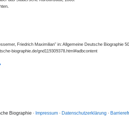
hten.
essemer, Friedrich Maximilian" in: Allgemeine Deutsche Biographie 50
utsche-biographie.de/gnd119309378.html#adbcontent
che Biographie ·
Impressum
·
Datenschutzerklärung
·
Barrieref