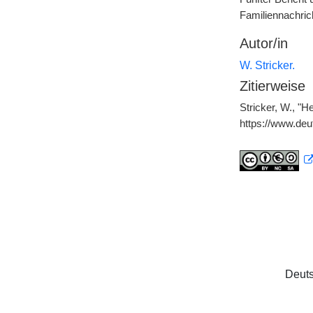
Familiennachric
Autor/in
W. Stricker.
Zitierweise
Stricker, W., "H
https://www.de
Deuts