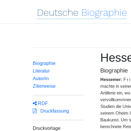
Deutsche
Biographie
Hesse
Biographie
Biographie
Literatur
Autor/in
Hessemer:
Fr
Zitierweise
machte in seine
Artillerie ein, 
vervollkommnen.
RDF
Studien die Uni
Druckfassung
seinem Oheim Gg
Baukunst. Um se
berechnete Reis
Druckvorlage