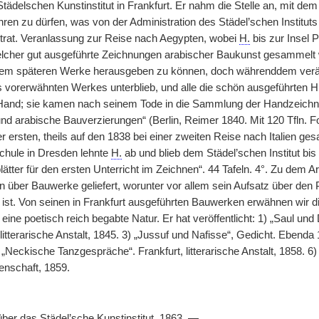
tädelschen Kunstinstitut in Frankfurt. Er nahm die Stelle an, mit de
ren zu dürfen, was von der Administration des Städel’schen Instituts
trat. Veranlassung zur Reise nach Aegypten, wobei
H.
bis zur Insel 
elcher gut ausgeführte Zeichnungen arabischer Baukunst gesammelt 
inem späteren Werke herausgeben zu können, doch währenddem verän
vorerwähnten Werkes unterblieb, und alle die schön ausgeführten Hu
Hand; sie kamen nach seinem Tode in die Sammlung der Handzeichnu
 und arabische Bauverzierungen“ (Berlin, Reimer 1840. Mit 120 Tfln. Fol
er ersten, theils auf den 1838 bei einer zweiten Reise nach Italien 
chule in Dresden lehnte
H.
ab und blieb dem Städel’schen Institut bis
ätter für den ersten Unterricht im Zeichnen“. 44 Tafeln. 4°. Zu dem 
n über Bauwerke geliefert, worunter vor allem sein Aufsatz über den P
 ist. Von seinen in Frankfurt ausgeführten Bauwerken erwähnen wir d
eine poetisch reich begabte Natur. Er hat veröffentlicht: 1) „Saul und 
, litterarische Anstalt, 1845. 3) „Jussuf und Nafisse“, Gedicht. Eben
 „Neckische Tanzgespräche“. Frankfurt, litterarische Anstalt, 1858. 6) 
nschaft, 1859.
über das Städel’sche Kunstinstitut, 1863. —