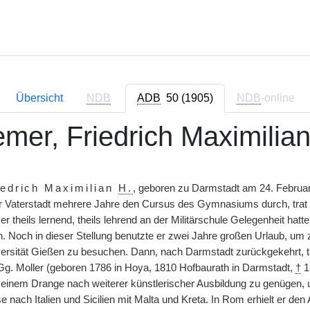
Übersicht
NDB
ADB
50 (1905)
NDB
-online
mer, Friedrich Maximilia
iedrich Maximilian
H.
, geboren zu Darmstadt am 24. Februa
r Vaterstadt mehrere Jahre den Cursus des Gymnasiums durch, trat 
wo er theils lernend, theils lehrend an der Militärschule Gelegenheit ha
 Noch in dieser Stellung benutzte er zwei Jahre großen Urlaub, um 
versität Gießen zu besuchen. Dann, nach Darmstadt zurückgekehrt, tr
. Moller (geboren 1786 in Hoya, 1810 Hofbaurath in Darmstadt,
†
1
inem Drange nach weiterer künstlerischer Ausbildung zu genügen, u
e nach Italien und Sicilien mit Malta und Kreta. In Rom erhielt er d