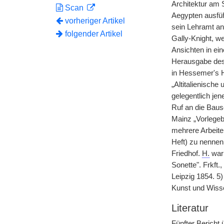
Architektur am S
Scan
Aegypten ausfüh
vorheriger Artikel
sein Lehramt an
folgender Artikel
Gally-Knight, w
Ansichten in e
Herausgabe des 
in Hessemer's 
„Altitalienische
gelegentlich jen
Ruf an die Baus
Mainz „Vorlegebl
mehrere Arbeite
Heft) zu nennen
Friedhof.
H.
war 
Sonette". Frkft.
Leipzig 1854. 5)
Kunst und Wisse
Literatur
Fünfter Bericht 