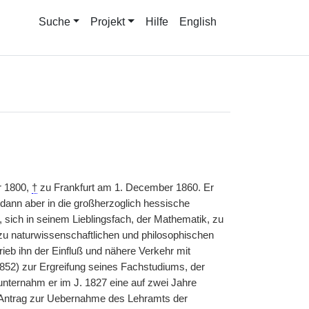
Suche
Projekt
Hilfe
English
n
r 1800,
†
zu Frankfurt am 1. December 1860. Er
dann aber in die großherzoglich hessische
tte, sich in seinem Lieblingsfach, der Mathematik, zu
zu naturwissenschaftlichen und philosophischen
ieb ihn der Einfluß und nähere Verkehr mit
852) zur Ergreifung seines Fachstudiums, der
nternahm er im J. 1827 eine auf zwei Jahre
en Antrag zur Uebernahme des Lehramts der