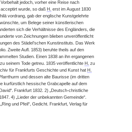
m Vorbehalt jedoch, vorher eine Reise nach
 acceptirt wurde, so daß
H.
erst im August 1830
Philä vordrang, gab der englische Kunstgelehrte
wünschte, um Belege seiner künstlerischen
derten sich die
|
Verhältnisse des Engländers, die
nderte von Zeichnungen blieben unveröffentlicht
ngen des Städel’schen Kunstinstituts. Das Werk
io. Zweite Aufl. 1853) beruhte theils auf den
gesammelten Studien. Einen 1838 an ihn ergangenen
 zu seinem Tode getreu. 1835 veröffentlichte
H.
zu
Archiv für Frankfurts Geschichte und Kunst hat
H.
farrthurm und dessen alte Baurisse (im dritten
ie kurfürstlich hessische Grabcapelle auf dem
David“. Frankfurt 1832. 2) „Deutsch-christliche
da 1847. 4) „Lieder der unbekannten Gemeinde“.
„Ring und Pfeil“, Gedicht. Frankfurt, Verlag für