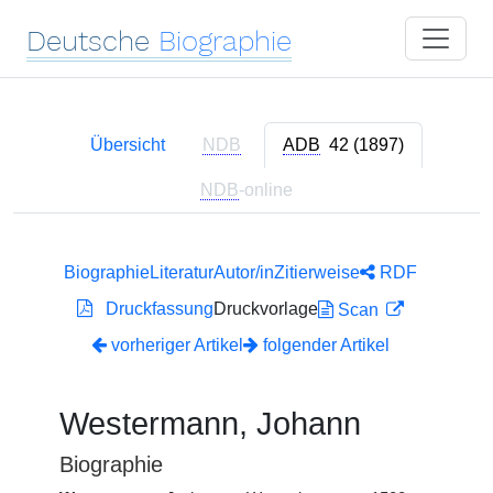
Deutsche
Biographie
Übersicht
NDB
ADB
42 (1897)
NDB
-online
Biographie
Literatur
Autor/in
Zitierweise
RDF
Druckfassung
Druckvorlage
Scan
vorheriger Artikel
folgender Artikel
Westermann, Johann
Biographie