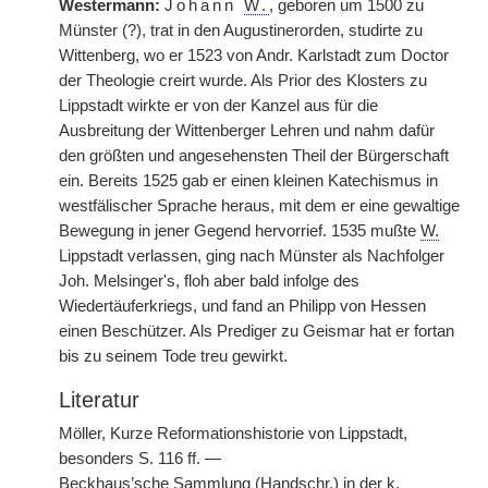
Westermann:
Johann
W.
, geboren um 1500 zu
Münster (?), trat in den Augustinerorden, studirte zu
Wittenberg, wo er 1523 von Andr. Karlstadt zum Doctor
der Theologie creirt wurde. Als Prior des Klosters zu
Lippstadt wirkte er von der Kanzel aus für die
Ausbreitung der Wittenberger Lehren und nahm dafür
den größten und angesehensten Theil der Bürgerschaft
ein. Bereits 1525 gab er einen kleinen Katechismus in
westfälischer Sprache heraus, mit dem er eine gewaltige
Bewegung in jener Gegend hervorrief. 1535 mußte
W.
Lippstadt verlassen, ging nach Münster als Nachfolger
Joh. Melsinger's, floh aber bald infolge des
Wiedertäuferkriegs, und fand an Philipp von Hessen
einen Beschützer. Als Prediger zu Geismar hat er fortan
bis zu seinem Tode treu gewirkt.
Literatur
Möller, Kurze Reformationshistorie von Lippstadt,
besonders S. 116 ff. —
Beckhaus’sche Sammlung (Handschr.) in der k.